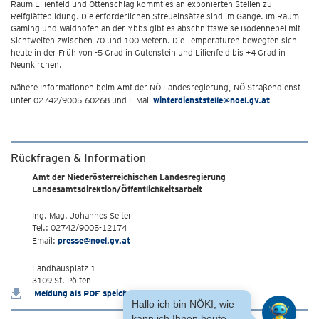
Raum Lilienfeld und Ottenschlag kommt es an exponierten Stellen zu
Reifglättebildung. Die erforderlichen Streueinsätze sind im Gange. Im Raum
Gaming und Waidhofen an der Ybbs gibt es abschnittsweise Bodennebel mit
Sichtweiten zwischen 70 und 100 Metern. Die Temperaturen bewegten sich
heute in der Früh von -5 Grad in Gutenstein und Lilienfeld bis +4 Grad in
Neunkirchen.
Nähere Informationen beim Amt der NÖ Landesregierung, NÖ Straßendienst
unter 02742/9005-60268 und E-Mail
winterdienststelle@noel.gv.at
Rückfragen & Information
Amt der Niederösterreichischen Landesregierung
Landesamtsdirektion/Öffentlichkeitsarbeit
Ing. Mag. Johannes Seiter
Tel.: 02742/9005-12174
Email:
presse@noel.gv.at
Landhausplatz 1
3109 St. Pölten
Meldung als PDF speichern
Hallo ich bin NÖKI, wie
kann ich Ihnen heute