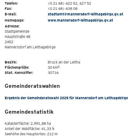
Telefon:
(0 21 68) 622 52, 627 52
Fax:
(0 21 68) 638 08
E-Mail:
stadtamt@mannersdorf-leithagebirge.gv.at
Homepage:
www.mannersdorf-leithagebirge.gv.at
Adresse:
Stadtgemeinde
Hauptstraße 48
2452
Mannersdorf am Leithagebirge
Bezirk:
Bruck an der Leitha
2
Flächengröße:
30 km
Stat. Kennziffer:
30716
Gemeinderatswahlen
Ergebnis der Gemeinderatswahl 2025 für Mannersdorf am Leithagebirge
Gemeindestatistik
Katasterfläche: 2.991,88 ha
Anteil der Waldfläche: 41,33 %
Seehöhe des Hauptortes: 212 m