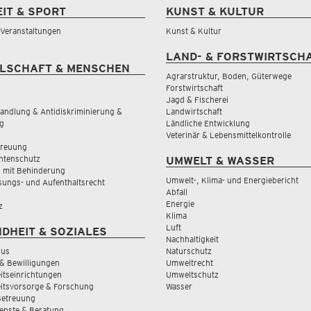
EIT & SPORT
KUNST & KULTUR
& Veranstaltungen
Kunst & Kultur
LAND- & FORSTWIRTSCH
LSCHAFT & MENSCHEN
Agrarstruktur, Boden, Güterwege
Forstwirtschaft
Jagd & Fischerei
andlung & Antidiskriminierung &
Landwirtschaft
g
Ländliche Entwicklung
Veterinär & Lebensmittelkontrolle
treuung
tenschutz
UMWELT & WASSER
 mit Behinderung
Umwelt-, Klima- und Energiebericht
sungs- und Aufenthaltsrecht
Abfall
Energie
z
Klima
Luft
DHEIT & SOZIALES
Nachhaltigkeit
rus
Naturschutz
& Bewilligungen
Umweltrecht
tseinrichtungen
Umweltschutz
itsvorsorge & Forschung
Wasser
Betreuung
ienste & Beratung