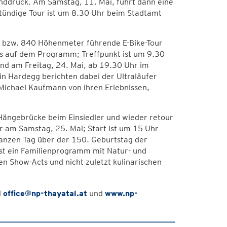
anddruck. Am Samstag, 11. Mai, führt dann eine
tündige Tour ist um 8.30 Uhr beim Stadtamt
r bzw. 840 Höhenmeter führende E-Bike-Tour
s auf dem Programm; Treffpunkt ist um 9.30
nd am Freitag, 24. Mai, ab 19.30 Uhr im
in Hardegg berichten dabei der Ultraläufer
Michael Kaufmann von ihren Erlebnissen,
Hängebrücke beim Einsiedler und wieder retour
r am Samstag, 25. Mai; Start ist um 15 Uhr
ganzen Tag über der 150. Geburtstag der
st ein Familienprogramm mit Natur- und
 Show-Acts und nicht zuletzt kulinarischen
l
office@np-thayatal.at
und
www.np-