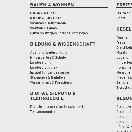
BAUEN & WOHNEN
FREIZ
Bauen & Neubau
Freizeit 
Kaufen & Verkaufen
Sport
Sanieren & Renovieren
Wohnen & Leben
GESEL
Gemeinnützige/mildtätige Stiftungen
Familien
Frauen
BILDUNG & WISSENSCHAFT
Gleichbeh
Aus- und Weiterbildung
Monitorin
Kindergärten & Schulen
Jugend
Landesarchiv
Kinderbe
Landesbibliothek
Konsumen
Institut für Landeskunde
Menschen
Stipendien & Beihilfen
Niederlas
Wissenschaft & Forschung
Senioren
Tierschut
DIGITALISIERUNG &
TECHNOLOGIE
GESUN
Digitalisierung in Niederösterreich
Coronavi
Telekommunikation
Amtsarzt 
Gesundhei
Gesundhe
Pflege & 
Soziale D