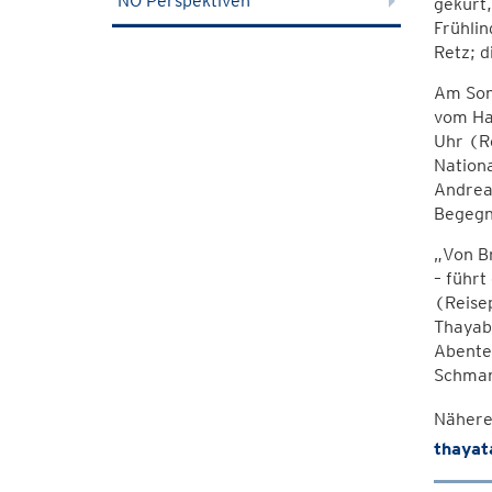
NÖ Perspektiven
gekürt,
Frühlin
Retz; d
Am Son
vom Ha
Uhr (Re
Nationa
Andrea
Begegn
„Von B
– führt
(Reisep
Thayab
Abenteu
Schman
Nähere
thayat