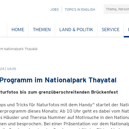
Suchefeld
NAVIGATION
JOBS
TOPICS IN ENGLISH
ÜBERSPRINGEN
HOME
THEMEN
LAND & POLITIK
SERVICE
m Nationalpark Thayatal
24 | 14:05
Programm im Nationalpark Thayatal
turfotos bis zum grenzüberschreitenden Brückenfest
pps und Tricks für Naturfotos mit dem Handy“ startet der Nat
erprogramm dieses Monats: Ab 10 Uhr geht es dabei vom Nat
s Häusler und Theresa Nummer auf Motivsuche in den Nationa
chen und besprochen. Bei einer Präsentation vor dem Nation