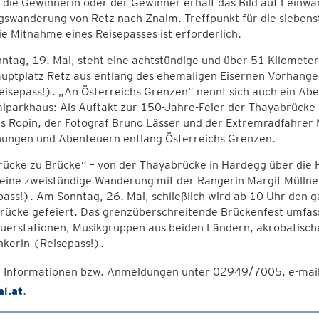
 die Gewinnerin oder der Gewinner erhält das Bild auf Leinw
gswanderung von Retz nach Znaim. Treffpunkt für die siebens
ie Mitnahme eines Reisepasses ist erforderlich.
ntag, 19. Mai, steht eine achtstündige und über 51 Kilomete
uptplatz Retz aus entlang des ehemaligen Eisernen Vorhange
isepass!). „An Österreichs Grenzen“ nennt sich auch ein Abe
lparkhaus: Als Auftakt zur 150-Jahre-Feier der Thayabrücke 
s Ropin, der Fotograf Bruno Lässer und der Extremradfahrer 
ungen und Abenteuern entlang Österreichs Grenzen.
rücke zu Brücke“ – von der Thayabrücke in Hardegg über die 
 eine zweistündige Wanderung mit der Rangerin Margit Müllne
ass!). Am Sonntag, 26. Mai, schließlich wird ab 10 Uhr den 
rücke gefeiert. Das grenzüberschreitende Brückenfest umfas
erstationen, Musikgruppen aus beiden Ländern, akrobatischen
kerln (Reisepass!).
 Informationen bzw. Anmeldungen unter 02949/7005, e-mai
al.at
.