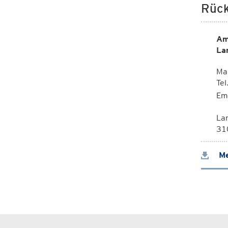
Rück
Am
La
Mag
Te
Em
La
310
Me