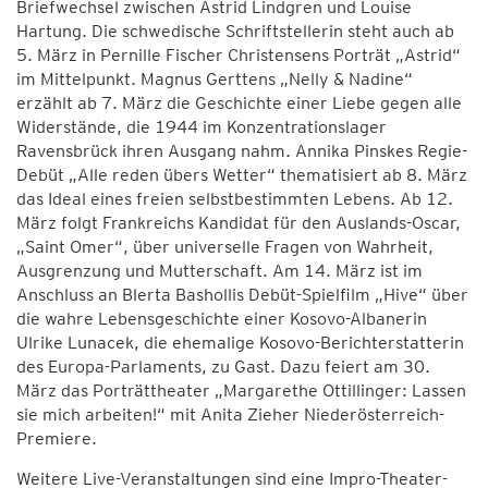
Briefwechsel zwischen Astrid Lindgren und Louise
Hartung. Die schwedische Schriftstellerin steht auch ab
5. März in Pernille Fischer Christensens Porträt „Astrid“
im Mittelpunkt. Magnus Gerttens „Nelly & Nadine“
erzählt ab 7. März die Geschichte einer Liebe gegen alle
Widerstände, die 1944 im Konzentrationslager
Ravensbrück ihren Ausgang nahm. Annika Pinskes Regie-
Debüt „Alle reden übers Wetter“ thematisiert ab 8. März
das Ideal eines freien selbstbestimmten Lebens. Ab 12.
März folgt Frankreichs Kandidat für den Auslands-Oscar,
„Saint Omer“, über universelle Fragen von Wahrheit,
Ausgrenzung und Mutterschaft. Am 14. März ist im
Anschluss an Blerta Bashollis Debüt-Spielfilm „Hive“ über
die wahre Lebensgeschichte einer Kosovo-Albanerin
Ulrike Lunacek, die ehemalige Kosovo-Berichterstatterin
des Europa-Parlaments, zu Gast. Dazu feiert am 30.
März das Porträttheater „Margarethe Ottillinger: Lassen
sie mich arbeiten!“ mit Anita Zieher Niederösterreich-
Premiere.
Weitere Live-Veranstaltungen sind eine Impro-Theater-