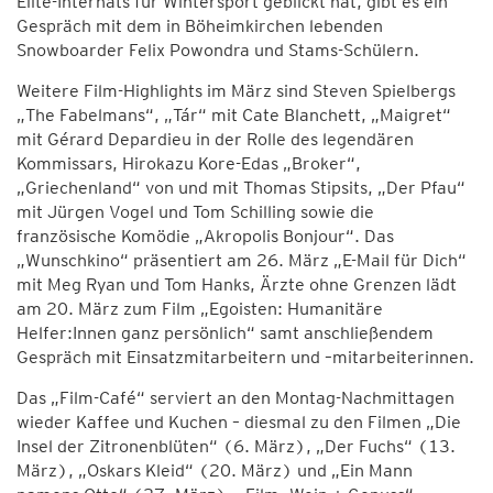
Elite-Internats für Wintersport geblickt hat, gibt es ein
Gespräch mit dem in Böheimkirchen lebenden
Snowboarder Felix Powondra und Stams-Schülern.
Weitere Film-Highlights im März sind Steven Spielbergs
„The Fabelmans“, „Tár“ mit Cate Blanchett, „Maigret“
mit Gérard Depardieu in der Rolle des legendären
Kommissars, Hirokazu Kore-Edas „Broker“,
„Griechenland“ von und mit Thomas Stipsits, „Der Pfau“
mit Jürgen Vogel und Tom Schilling sowie die
französische Komödie „Akropolis Bonjour“. Das
„Wunschkino“ präsentiert am 26. März „E-Mail für Dich“
mit Meg Ryan und Tom Hanks, Ärzte ohne Grenzen lädt
am 20. März zum Film „Egoisten: Humanitäre
Helfer:Innen ganz persönlich“ samt anschließendem
Gespräch mit Einsatzmitarbeitern und –mitarbeiterinnen.
Das „Film-Café“ serviert an den Montag-Nachmittagen
wieder Kaffee und Kuchen – diesmal zu den Filmen „Die
Insel der Zitronenblüten“ (6. März), „Der Fuchs“ (13.
März), „Oskars Kleid“ (20. März) und „Ein Mann