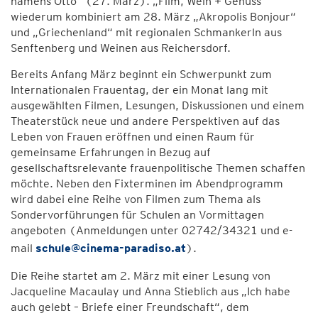
namens Otto“ (27. März). „Film, Wein + Genuss“
wiederum kombiniert am 28. März „Akropolis Bonjour“
und „Griechenland“ mit regionalen Schmankerln aus
Senftenberg und Weinen aus Reichersdorf.
Bereits Anfang März beginnt ein Schwerpunkt zum
Internationalen Frauentag, der ein Monat lang mit
ausgewählten Filmen, Lesungen, Diskussionen und einem
Theaterstück neue und andere Perspektiven auf das
Leben von Frauen eröffnen und einen Raum für
gemeinsame Erfahrungen in Bezug auf
gesellschaftsrelevante frauenpolitische Themen schaffen
möchte. Neben den Fixterminen im Abendprogramm
wird dabei eine Reihe von Filmen zum Thema als
Sondervorführungen für Schulen an Vormittagen
angeboten (Anmeldungen unter 02742/34321 und e-
mail
schule@cinema-paradiso.at
).
Die Reihe startet am 2. März mit einer Lesung von
Jacqueline Macaulay und Anna Stieblich aus „Ich habe
auch gelebt – Briefe einer Freundschaft“, dem