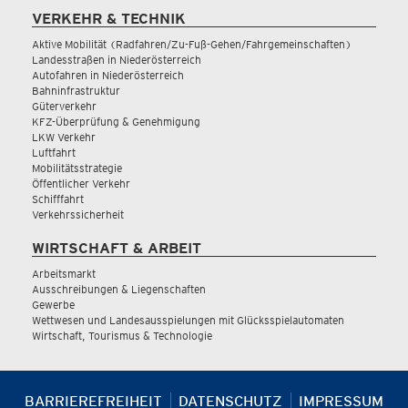
VERKEHR & TECHNIK
Aktive Mobilität (Radfahren/Zu-Fuß-Gehen/Fahrgemeinschaften)
Landesstraßen in Niederösterreich
Autofahren in Niederösterreich
Bahninfrastruktur
Güterverkehr
KFZ-Überprüfung & Genehmigung
LKW Verkehr
Luftfahrt
Mobilitätsstrategie
Öffentlicher Verkehr
Schifffahrt
Verkehrssicherheit
WIRTSCHAFT & ARBEIT
Arbeitsmarkt
Ausschreibungen & Liegenschaften
Gewerbe
Wettwesen und Landesausspielungen mit Glücksspielautomaten
Wirtschaft, Tourismus & Technologie
BARRIEREFREIHEIT
DATENSCHUTZ
IMPRESSUM