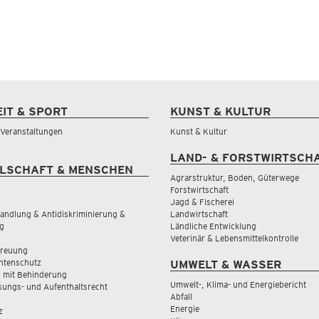
EIT & SPORT
KUNST & KULTUR
& Veranstaltungen
Kunst & Kultur
LAND- & FORSTWIRTSCH
LSCHAFT & MENSCHEN
Agrarstruktur, Boden, Güterwege
Forstwirtschaft
Jagd & Fischerei
andlung & Antidiskriminierung &
Landwirtschaft
g
Ländliche Entwicklung
Veterinär & Lebensmittelkontrolle
treuung
tenschutz
UMWELT & WASSER
 mit Behinderung
Umwelt-, Klima- und Energiebericht
sungs- und Aufenthaltsrecht
Abfall
Energie
z