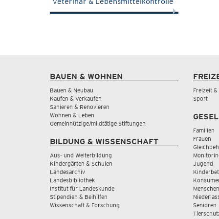
Veterinär & Lebensmittelkontrolle
BAUEN & WOHNEN
FREIZ
Bauen & Neubau
Freizeit 
Kaufen & Verkaufen
Sport
Sanieren & Renovieren
Wohnen & Leben
GESEL
Gemeinnützige/mildtätige Stiftungen
Familien
Frauen
BILDUNG & WISSENSCHAFT
Gleichbeh
Aus- und Weiterbildung
Monitorin
Kindergärten & Schulen
Jugend
Landesarchiv
Kinderbe
Landesbibliothek
Konsumen
Institut für Landeskunde
Menschen
Stipendien & Beihilfen
Niederlas
Wissenschaft & Forschung
Senioren
Tierschut