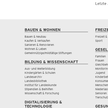
Letzte
BAUEN & WOHNEN
FREIZ
Bauen & Neubau
Freizeit 
Kaufen & Verkaufen
Sport
Sanieren & Renovieren
Wohnen & Leben
GESEL
Gemeinnützige/mildtätige Stiftungen
Familien
Frauen
BILDUNG & WISSENSCHAFT
Gleichbeh
Aus- und Weiterbildung
Monitorin
Kindergärten & Schulen
Jugend
Landesarchiv
Kinderbe
Landesbibliothek
Konsumen
Institut für Landeskunde
Menschen
Stipendien & Beihilfen
Niederlas
Wissenschaft & Forschung
Senioren
Tierschut
DIGITALISIERUNG &
TECHNOLOGIE
GESUN