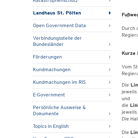
Katastrophenschutz
Landhaus St. Pölten
Fußweg
Open Government Data
Durch d
Regier
Verbindungsstelle der
Bundesländer
Kurze 
Förderungen
Vom St.
Kundmachungen
Regieru
Kundmachungen im RIS
Die
Lin
jeweils
E-Government
und
die
Lin
Persönliche Ausweise &
jeweils
Dokumente
Die Hal
Topics in English
Die
Lin