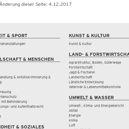
 Änderung dieser Seite: 4.12.2017
EIT & SPORT
KUNST & KULTUR
& Veranstaltungen
Kunst & Kultur
LAND- & FORSTWIRTSCH
LSCHAFT & MENSCHEN
Agrarstruktur, Boden, Güterwege
Forstwirtschaft
Jagd & Fischerei
andlung & Antidiskriminierung &
Landwirtschaft
g
Ländliche Entwicklung
Veterinär & Lebensmittelkontrolle
treuung
tenschutz
UMWELT & WASSER
 mit Behinderung
Umwelt-, Klima- und Energiebericht
sungs- und Aufenthaltsrecht
Abfall
Energie
z
Klima
Luft
DHEIT & SOZIALES