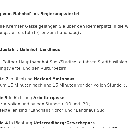
 vom Bahnhof ins Regierungsviertel
ie Kremser Gasse gelangen Sie über den Riemerplatz in die Wi
ungsviertels führt (Tor zum Landhaus).
Busfahrt Bahnhof-Landhaus
 Pöltner Hauptbahnhof Süd-/Stadtseite fahren Stadtbuslinien
ngsviertel und den Kulturbezirk.
ie 2
in Richtung
Harland Amtshaus
,
 um 15 Minuten nach und 15 Minuten vor der vollen Stunde (
ie 9
in Richtung
Arbeitergasse
,
 zur vollen und halben Stunde (.00 und .30).
testellen sind "Landhaus Nord" und "Landhaus Süd"
ie 4
in Richtung
Unterradlberg-Gewerbepark