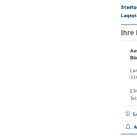
Stadtp
Lagepl
Ihre
Am
Bü
La
310
E-M
Te
L
A