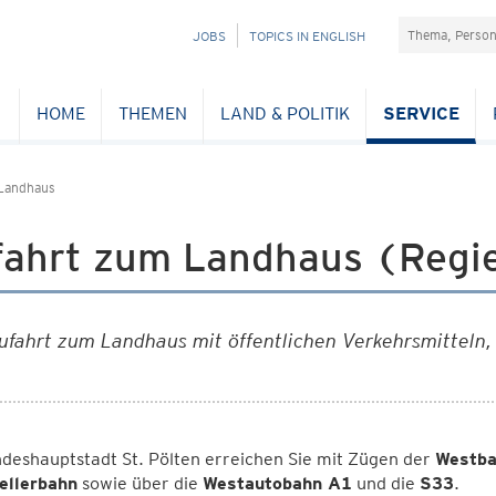
Suchefeld
NAVIGATION
JOBS
TOPICS IN ENGLISH
ÜBERSPRINGEN
HOME
THEMEN
LAND & POLITIK
SERVICE
Landhaus
fahrt zum Landhaus (Regie
ufahrt zum Landhaus mit öffentlichen Verkehrsmitteln
deshauptstadt St. Pölten erreichen Sie mit Zügen der
Westba
ellerbahn
sowie über die
Westautobahn A1
und die
S33
.