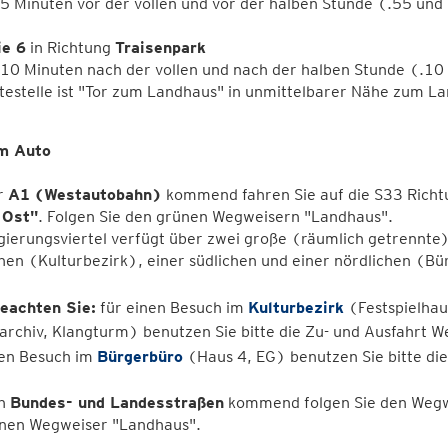
 5 Minuten vor der vollen und vor der halben Stunde (.55 und
ie 6
in Richtung
Traisenpark
 10 Minuten nach der vollen und nach der halben Stunde (.10
testelle ist "Tor zum Landhaus" in unmittelbarer Nähe zum L
m Auto
r
A1
(Westautobahn)
kommend fahren Sie auf die S33 Rich
 Ost"
. Folgen Sie den grünen Wegweisern "Landhaus".
gierungsviertel verfügt über zwei große (räumlich getrennte
hen (Kulturbezirk), einer südlichen und einer nördlichen (B
beachten Sie:
für einen Besuch im
Kulturbezirk
(Festspielhau
rchiv, Klangturm) benutzen Sie bitte die Zu- und Ausfahrt W
nen Besuch im
Bürgerbüro
(Haus 4, EG) benutzen Sie bitte die
en
Bundes- und Landesstraßen
kommend folgen Sie den Wegwe
ünen Wegweiser "Landhaus".