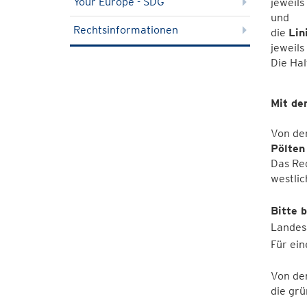
Your Europe - SDG
jeweils
und
Rechtsinformationen
die
Lin
jeweils
Die Hal
Mit de
Von de
Pölten
Das Re
westlic
Bitte 
Landesa
Für ei
Von d
die gr