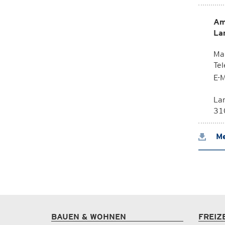
Am
La
Mag
Te
E-M
La
310
Me
BAUEN & WOHNEN
FREIZ