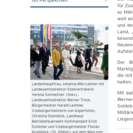
NÖ Perspektiven
für Zu
so Mik
weit wi
und de
Land, 
besond
Neulen
Aufstel
Der Bü
Marktg
die mit
halten.
Landeshauptfrau Johanna Mikl-Leitner mit
Landesamtsdirektor-Stellvertreterin
Mit da
Verena Sonnleitner (links),
Werner
Landesamtsdirektor Werner Trock,
Bürgermeister Harald Lechner,
Goldeb
Vizebürgermeisterin von Asperhofen,
Militä
Christina Steinböck, Landhaus-
Liegen
Betriebsfeuerwehr-Kommandant Erich
Schilcher und Vizebürgermeister Florian
Krumböck (St. Pölten) auf dem Weg zum