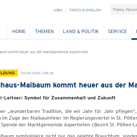
Suchefeld
NAVIGATION
JOBS
TOPICS IN ENGLISH
ÜBERSPRINGEN
HOME
THEMEN
LAND & POLITIK
SERVICE
aum kommt heuer aus der Marktgemeinde Asperhofen
ELDUNG
29.04.2026 | 08:18
haus-Maibaum kommt heuer aus der Ma
l-Leitner: Symbol für Zusammenhalt und Zukunft
ner „wunderbaren Tradition, die wir Jahr für Jahr pflegen“
 im Zuge der Maibaumfeier im Regierungsviertel in St. Pölte
ne Spende der Marktgemeinde Asperhofen (Bezirk St. Pölten-L
ibaum symbolisiere nicht nur das gelebte Brauchtum, sonder