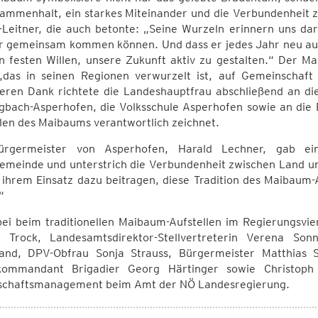
sammenhalt, ein starkes Miteinander und die Verbundenheit
l-Leitner, die auch betonte: „Seine Wurzeln erinnern uns d
r gemeinsam kommen können. Und dass er jedes Jahr neu aufg
n festen Willen, unsere Zukunft aktiv zu gestalten.“ Der Ma
„das in seinen Regionen verwurzelt ist, auf Gemeinschaft
eren Dank richtete die Landeshauptfrau abschließend an d
gbach-Asperhofen, die Volksschule Asperhofen sowie an die 
len des Maibaums verantwortlich zeichnet.
rgermeister von Asperhofen, Harald Lechner, gab ein
emeinde und unterstrich die Verbundenheit zwischen Land un
 ihrem Einsatz dazu beitragen, diese Tradition des Maibaum
“
bei beim traditionellen Maibaum-Aufstellen im Regierungsv
 Trock, Landesamtsdirektor-Stellvertreterin Verena Sonnl
and, DPV-Obfrau Sonja Strauss, Bürgermeister Matthias S
rkommandant Brigadier Georg Härtinger sowie Christoph
schaftsmanagement beim Amt der NÖ Landesregierung.