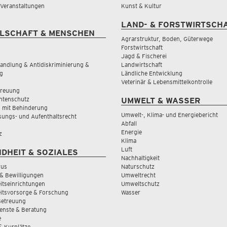
& Veranstaltungen
Kunst & Kultur
LAND- & FORSTWIRTSCH
LSCHAFT & MENSCHEN
Agrarstruktur, Boden, Güterwege
Forstwirtschaft
Jagd & Fischerei
andlung & Antidiskriminierung &
Landwirtschaft
g
Ländliche Entwicklung
Veterinär & Lebensmittelkontrolle
treuung
tenschutz
UMWELT & WASSER
 mit Behinderung
Umwelt-, Klima- und Energiebericht
sungs- und Aufenthaltsrecht
Abfall
Energie
z
Klima
Luft
DHEIT & SOZIALES
Nachhaltigkeit
rus
Naturschutz
& Bewilligungen
Umweltrecht
tseinrichtungen
Umweltschutz
itsvorsorge & Forschung
Wasser
Betreuung
ienste & Beratung
e
 & Kurplätze