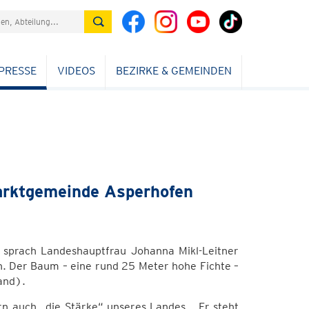
PRESSE
VIDEOS
BEZIRKE & GEMEINDEN
rktgemeinde Asperhofen
, sprach Landeshauptfrau Johanna Mikl-Leitner
n. Der Baum – eine rund 25 Meter hohe Fichte –
and).
n auch „die Stärke“ unseres Landes. „Er steht