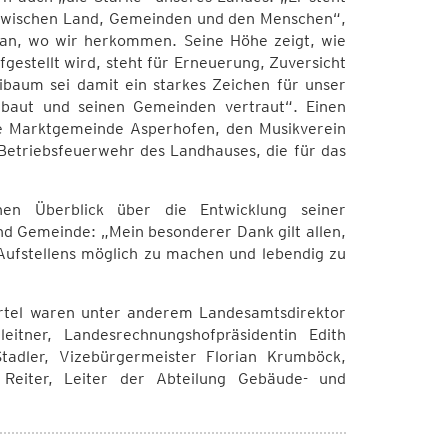
 zwischen Land, Gemeinden und den Menschen“,
aran, wo wir herkommen. Seine Höhe zeigt, wie
estellt wird, steht für Erneuerung, Zuversicht
ibaum sei damit ein starkes Zeichen für unser
 baut und seinen Gemeinden vertraut“. Einen
ie Marktgemeinde Asperhofen, den Musikverein
Betriebsfeuerwehr des Landhauses, die für das
en Überblick über die Entwicklung seiner
d Gemeinde: „Mein besonderer Dank gilt allen,
-Aufstellens möglich zu machen und lebendig zu
iertel waren unter anderem Landesamtsdirektor
eitner, Landesrechnungshofpräsidentin Edith
tadler, Vizebürgermeister Florian Krumböck,
 Reiter, Leiter der Abteilung Gebäude- und