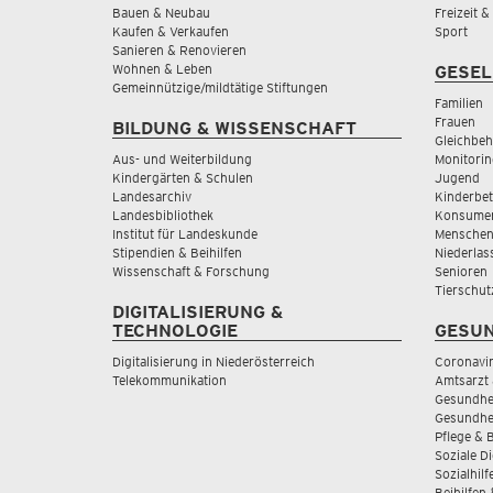
Bauen & Neubau
Freizeit 
Kaufen & Verkaufen
Sport
Sanieren & Renovieren
Wohnen & Leben
GESEL
Gemeinnützige/mildtätige Stiftungen
Familien
Frauen
BILDUNG & WISSENSCHAFT
Gleichbeh
Aus- und Weiterbildung
Monitorin
Kindergärten & Schulen
Jugend
Landesarchiv
Kinderbe
Landesbibliothek
Konsumen
Institut für Landeskunde
Menschen
Stipendien & Beihilfen
Niederlas
Wissenschaft & Forschung
Senioren
Tierschut
DIGITALISIERUNG &
TECHNOLOGIE
GESUN
Digitalisierung in Niederösterreich
Coronavi
Telekommunikation
Amtsarzt 
Gesundhei
Gesundhe
Pflege & 
Soziale D
Sozialhilf
Beihilfen