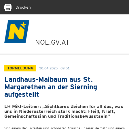
Drucken
NOE.GV.AT
TOPMELDUNG
30.04.2025 | 09:51
Landhaus-Maibaum aus St.
Margarethen an der Sierning
aufgestellt
LH Mikl-Leitner: „Sichtbares Zeichen für all das, was
uns in Niederösterreich stark macht: Fleiß, Kraft,
Gemeinschaftssinn und Traditionsbewusstsein“
Von einem der „ältesten und schönsten Bräuche unserer Heimat“ und einem