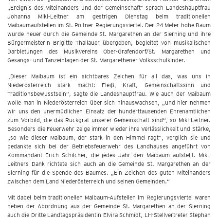
„Ereignis des Miteinanders und der Gemeinschaft“ sprach Landeshauptfrau
Johanna Mikl-Leitner am gestrigen Dienstag beim traditionellen
Maibaumaufstellen im St. Pöltner Regierungsviertel. Der 24 Meter hohe Baum
wurde heuer durch die Gemeinde St. Margarethen an der Sierning und ihre
Bürgermeisterin Brigitte Thallauer übergeben, begleitet von musikalischen
Darbietungen des Musikvereins Ober-Grafendorf/St. Margarethen und
Gesangs- und Tanzeinlagen der St. Margarethener Volksschulkinder.
„Dieser Maibaum ist ein sichtbares Zeichen für all das, was uns in
Niederösterreich stark macht: Fleiß, Kraft, Gemeinschaftssinn und
Traditionsbewusstsein“, sagte die Landeshauptfrau. Wie auch der Maibaum
wolle man in Niederösterreich über sich hinauswachsen, „und hier nehmen
wir uns den unermüdlichen Einsatz der hunderttausenden Ehrenamtlichen
zum Vorbild, die das Rückgrat unserer Gemeinschaft sind“, so Mikl-Leitner.
Besonders die Feuerwehr zeige immer wieder ihre Verlässlichkeit und Stärke,
„so wie dieser Maibaum, der stark in den Himmel ragt“, verglich sie und
bedankte sich bei der Betriebsfeuerwehr des Landhauses angeführt von
Kommandant Erich Schilcher, die jedes Jahr den Maibaum aufstellt. Mikl-
Leitners Dank richtete sich auch an die Gemeinde St. Margarethen an der
Sierning für die Spende des Baumes. „Ein Zeichen des guten Miteinanders
zwischen dem Land Niederösterreich und seinen Gemeinden.“
Mit dabei beim traditionellen Maibaum-Aufstellen im Regierungsviertel waren
neben der Abordnung aus der Gemeinde St. Margarethen an der Sierning
auch die Dritte Landtagspräsidentin Elvira Schmidt, LH-Stellvertreter Stephan