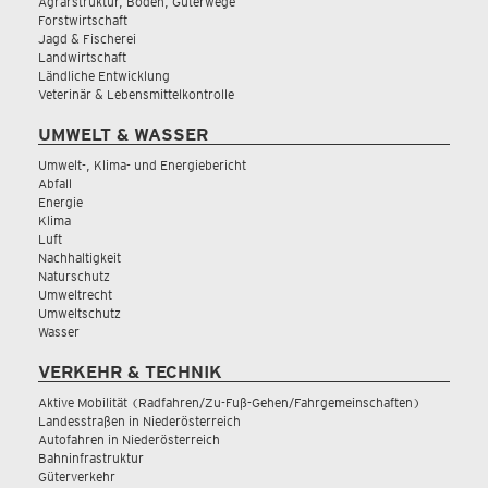
Agrarstruktur, Boden, Güterwege
Forstwirtschaft
Jagd & Fischerei
Landwirtschaft
Ländliche Entwicklung
Veterinär & Lebensmittelkontrolle
UMWELT & WASSER
Umwelt-, Klima- und Energiebericht
Abfall
Energie
Klima
Luft
Nachhaltigkeit
Naturschutz
Umweltrecht
Umweltschutz
Wasser
VERKEHR & TECHNIK
Aktive Mobilität (Radfahren/Zu-Fuß-Gehen/Fahrgemeinschaften)
Landesstraßen in Niederösterreich
Autofahren in Niederösterreich
Bahninfrastruktur
Güterverkehr