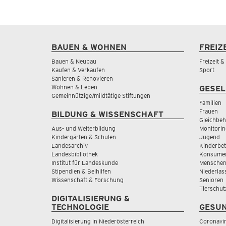
BAUEN & WOHNEN
FREIZ
Bauen & Neubau
Freizeit 
Kaufen & Verkaufen
Sport
Sanieren & Renovieren
Wohnen & Leben
GESEL
Gemeinnützige/mildtätige Stiftungen
Familien
Frauen
BILDUNG & WISSENSCHAFT
Gleichbeh
Aus- und Weiterbildung
Monitorin
Kindergärten & Schulen
Jugend
Landesarchiv
Kinderbe
Landesbibliothek
Konsumen
Institut für Landeskunde
Menschen
Stipendien & Beihilfen
Niederlas
Wissenschaft & Forschung
Senioren
Tierschut
DIGITALISIERUNG &
TECHNOLOGIE
GESUN
Digitalisierung in Niederösterreich
Coronavi