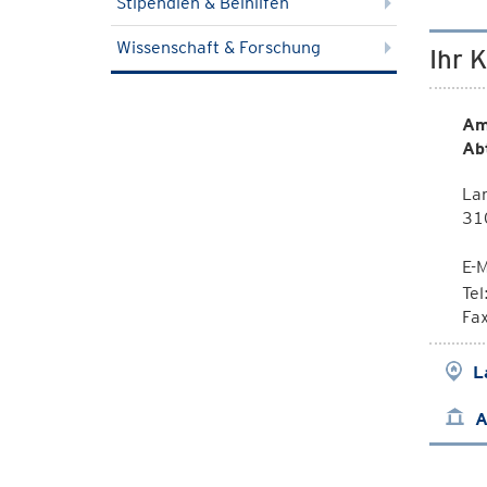
Stipendien & Beihilfen
Wissenschaft & Forschung
Ihr 
Am
Ab
Lan
310
E-M
Te
Fa
L
A