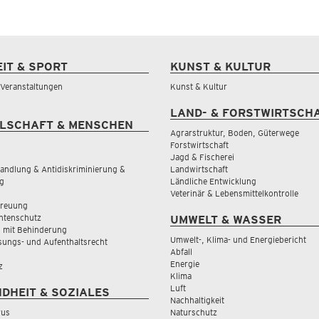
EIT & SPORT
KUNST & KULTUR
& Veranstaltungen
Kunst & Kultur
LAND- & FORSTWIRTSCH
LSCHAFT & MENSCHEN
Agrarstruktur, Boden, Güterwege
Forstwirtschaft
Jagd & Fischerei
andlung & Antidiskriminierung &
Landwirtschaft
g
Ländliche Entwicklung
Veterinär & Lebensmittelkontrolle
treuung
tenschutz
UMWELT & WASSER
 mit Behinderung
Umwelt-, Klima- und Energiebericht
sungs- und Aufenthaltsrecht
Abfall
Energie
z
Klima
Luft
DHEIT & SOZIALES
Nachhaltigkeit
rus
Naturschutz