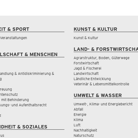
EIT & SPORT
KUNST & KULTUR
& Veranstaltungen
Kunst & Kultur
LAND- & FORSTWIRTSCH
LSCHAFT & MENSCHEN
Agrarstruktur, Boden, Güterwege
Forstwirtschaft
Jagd & Fischerei
andlung & Antidiskriminierung &
Landwirtschaft
g
Ländliche Entwicklung
Veterinär & Lebensmittelkontrolle
treuung
tenschutz
UMWELT & WASSER
 mit Behinderung
Umwelt-, Klima- und Energiebericht
sungs- und Aufenthaltsrecht
Abfall
Energie
z
Klima
Luft
DHEIT & SOZIALES
Nachhaltigkeit
rus
Naturschutz