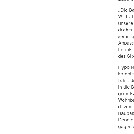
„Die Ba
Wirtsch
unsere 
drehen
somit 
Anpassu
Impuls
des Gip
Hypo N
komplex
führt d
in die
grundsä
Wohnba
davon 
Baupake
Denn di
gegen 