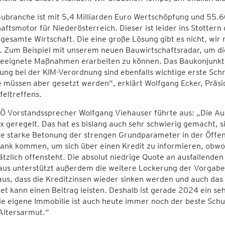
ubranche ist mit 5,4 Milliarden Euro Wertschöpfung und 55.6
aftsmotor für Niederösterreich. Dieser ist leider ins Stottern 
gesamte Wirtschaft. Die eine große Lösung gibt es nicht, wir
. Zum Beispiel mit unserem neuen Bauwirtschaftsradar, um di
geeignete Maßnahmen erarbeiten zu können. Das Baukonjunkt
ng bei der KIM-Verordnung sind ebenfalls wichtige erste Schri
e müssen aber gesetzt werden“, erklärt Wolfgang Ecker, Prä
feltreffens.
Ö Vorstandssprecher Wolfgang Viehauser führte aus: „Die A
 geregelt. Das hat es bislang auch sehr schwierig gemacht, 
ie starke Betonung der strengen Grundparameter in der Öffent
 Bank kommen, um sich über einen Kredit zu informieren, obw
tzlich offensteht. Die absolut niedrige Quote an ausfallenden
us unterstützt außerdem die weitere Lockerung der Vorgaben
aus, dass die Kreditzinsen wieder sinken werden und auch da
t kann einen Beitrag leisten. Deshalb ist gerade 2024 ein se
e eigene Immobilie ist auch heute immer noch der beste Schut
Altersarmut.“