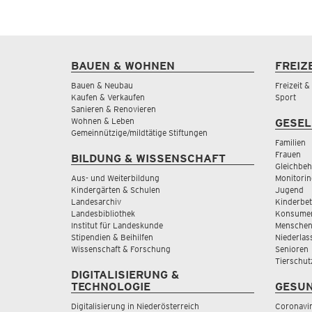
BAUEN & WOHNEN
FREIZ
Bauen & Neubau
Freizeit 
Kaufen & Verkaufen
Sport
Sanieren & Renovieren
Wohnen & Leben
GESEL
Gemeinnützige/mildtätige Stiftungen
Familien
Frauen
BILDUNG & WISSENSCHAFT
Gleichbeh
Aus- und Weiterbildung
Monitorin
Kindergärten & Schulen
Jugend
Landesarchiv
Kinderbe
Landesbibliothek
Konsumen
Institut für Landeskunde
Menschen
Stipendien & Beihilfen
Niederlas
Wissenschaft & Forschung
Senioren
Tierschut
DIGITALISIERUNG &
TECHNOLOGIE
GESUN
Digitalisierung in Niederösterreich
Coronavi