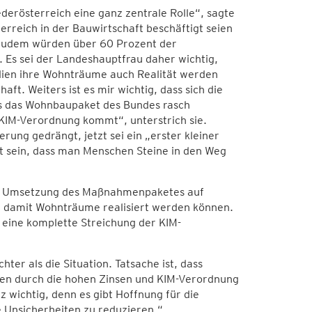
derösterreich eine ganz zentrale Rolle“, sagte
erreich in der Bauwirtschaft beschäftigt seien
Zudem würden über 60 Prozent der
 Es sei der Landeshauptfrau daher wichtig,
lien ihre Wohnträume auch Realität werden
haft. Weiters ist es mir wichtig, dass sich die
ss das Wohnbaupaket des Bundes rasch
 KIM-Verordnung kommt“, unterstrich sie.
rung gedrängt, jetzt sei ein „erster kleiner
ht sein, dass man Menschen Steine in den Weg
der Umsetzung des Maßnahmenpaketes auf
 damit Wohnträume realisiert werden können.
 eine komplette Streichung der KIM-
er als die Situation. Tatsache ist, dass
nden durch die hohen Zinsen und KIM-Verordnung
 wichtig, denn es gibt Hoffnung für die
 Unsicherheiten zu reduzieren.“