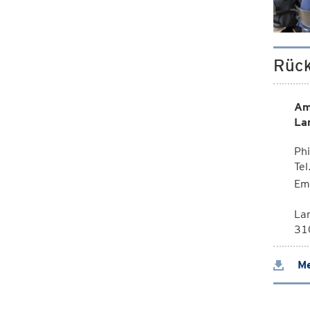
Rück
Am
La
Phi
Te
Em
La
310
Me