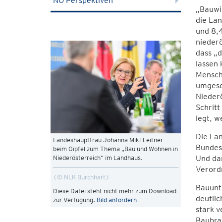
NÖ Perspektiven
„Bauwir
die Lan
und 8,
niederö
dass „
lassen 
Mensch
umgeset
Niederö
Schritt
legt, w
Die La
Landeshauptfrau Johanna Mikl-Leitner
Bundes
beim Gipfel zum Thema „Bau und Wohnen in
Und dar
Niederösterreich“ im Landhaus.
Verord
© NLK Burchhart
Bauunte
Diese Datei steht nicht mehr zum Download
deutlic
zur Verfügung.
Bild anfordern
stark v
Baubra