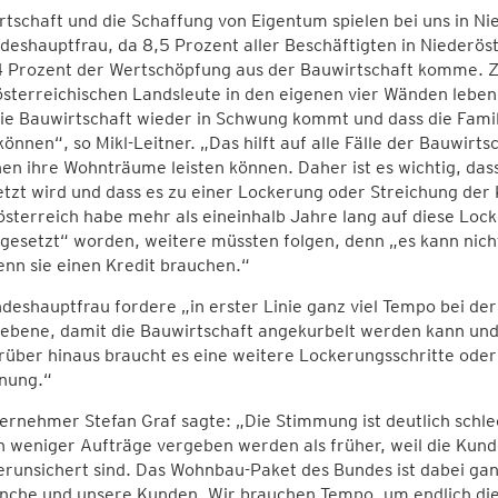
tschaft und die Schaffung von Eigentum spielen bei uns in Nie
deshauptfrau, da 8,5 Prozent aller Beschäftigten in Niederöst
4 Prozent der Wertschöpfung aus der Bauwirtschaft komme. 
sterreichischen Landsleute in den eigenen vier Wänden leben.
die Bauwirtschaft wieder in Schwung kommt und dass die Fami
können“, so Mikl-Leitner. „Das hilft auf alle Fälle der Bauwirtsc
en ihre Wohnträume leisten können. Daher ist es wichtig, da
zt wird und dass es zu einer Lockerung oder Streichung der
sterreich habe mehr als eineinhalb Jahre lang auf diese Locke
 gesetzt“ worden, weitere müssten folgen, denn „es kann nic
enn sie einen Kredit brauchen.“
ndeshauptfrau fordere „in erster Linie ganz viel Tempo bei 
ebene, damit die Bauwirtschaft angekurbelt werden kann und
über hinaus braucht es eine weitere Lockerungsschritte oder
nung.“
rnehmer Stefan Graf sagte: „Die Stimmung ist deutlich schlecht
h weniger Aufträge vergeben werden als früher, weil die Ku
erunsichert sind. Das Wohnbau-Paket des Bundes ist dabei ganz
nche und unsere Kunden. Wir brauchen Tempo, um endlich die