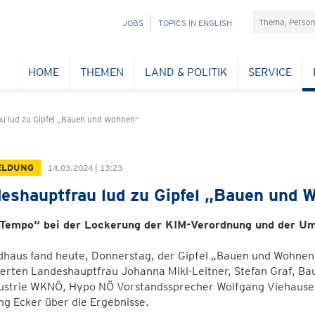
Suchefeld
NAVIGATION
JOBS
TOPICS IN ENGLISH
ÜBERSPRINGEN
HOME
THEMEN
LAND & POLITIK
SERVICE
u lud zu Gipfel „Bauen und Wohnen“
ELDUNG
14.03.2024 | 13:23
eshauptfrau lud zu Gipfel „Bauen und 
Tempo“ bei der Lockerung der KIM-Verordnung und der U
haus fand heute, Donnerstag, der Gipfel „Bauen und Wohnen i
ierten Landeshauptfrau Johanna Mikl-Leitner, Stefan Graf, B
ustrie WKNÖ, Hypo NÖ Vorstandssprecher Wolfgang Viehause
g Ecker über die Ergebnisse.