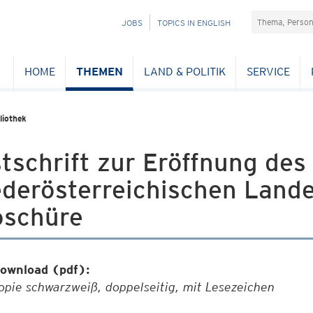
Suchefeld
NAVIGATION
JOBS
TOPICS IN ENGLISH
ÜBERSPRINGEN
HOME
THEMEN
LAND & POLITIK
SERVICE
liothek
tschrift zur Eröffnung de
derösterreichischen Lande
oschüre
ownload (pdf):
opie schwarzweiß, doppelseitig, mit Lesezeichen