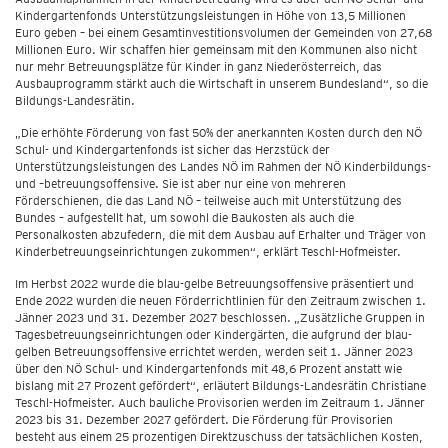
Kindergartenfonds Unterstützungsleistungen in Höhe von 13,5 Millionen
Euro geben – bei einem Gesamtinvestitionsvolumen der Gemeinden von 27,68
Millionen Euro. Wir schaffen hier gemeinsam mit den Kommunen also nicht
nur mehr Betreuungsplätze für Kinder in ganz Niederösterreich, das
Ausbauprogramm stärkt auch die Wirtschaft in unserem Bundesland“, so die
Bildungs-Landesrätin.
„Die erhöhte Förderung von fast 50% der anerkannten Kosten durch den NÖ
Schul- und Kindergartenfonds ist sicher das Herzstück der
Unterstützungsleistungen des Landes NÖ im Rahmen der NÖ Kinderbildungs-
und –betreuungsoffensive. Sie ist aber nur eine von mehreren
Förderschienen, die das Land NÖ – teilweise auch mit Unterstützung des
Bundes – aufgestellt hat, um sowohl die Baukosten als auch die
Personalkosten abzufedern, die mit dem Ausbau auf Erhalter und Träger von
Kinderbetreuungseinrichtungen zukommen“, erklärt Teschl-Hofmeister.
Im Herbst 2022 wurde die blau-gelbe Betreuungsoffensive präsentiert und
Ende 2022 wurden die neuen Förderrichtlinien für den Zeitraum zwischen 1.
Jänner 2023 und 31. Dezember 2027 beschlossen. „Zusätzliche Gruppen in
Tagesbetreuungseinrichtungen oder Kindergärten, die aufgrund der blau-
gelben Betreuungsoffensive errichtet werden, werden seit 1. Jänner 2023
über den NÖ Schul- und Kindergartenfonds mit 48,6 Prozent anstatt wie
bislang mit 27 Prozent gefördert“, erläutert Bildungs-Landesrätin Christiane
Teschl-Hofmeister. Auch bauliche Provisorien werden im Zeitraum 1. Jänner
2023 bis 31. Dezember 2027 gefördert. Die Förderung für Provisorien
besteht aus einem 25 prozentigen Direktzuschuss der tatsächlichen Kosten,