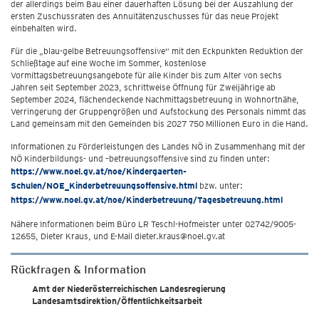
der allerdings beim Bau einer dauerhaften Lösung bei der Auszahlung der
ersten Zuschussraten des Annuitätenzuschusses für das neue Projekt
einbehalten wird.
Für die „blau-gelbe Betreuungsoffensive“ mit den Eckpunkten Reduktion der
Schließtage auf eine Woche im Sommer, kostenlose
Vormittagsbetreuungsangebote für alle Kinder bis zum Alter von sechs
Jahren seit September 2023, schrittweise Öffnung für Zweijährige ab
September 2024, flächendeckende Nachmittagsbetreuung in Wohnortnähe,
Verringerung der Gruppengrößen und Aufstockung des Personals nimmt das
Land gemeinsam mit den Gemeinden bis 2027 750 Millionen Euro in die Hand.
Informationen zu Förderleistungen des Landes NÖ in Zusammenhang mit der
NÖ Kinderbildungs- und –betreuungsoffensive sind zu finden unter:
https://www.noel.gv.at/noe/Kindergaerten-
Schulen/NOE_Kinderbetreuungsoffensive.html
bzw. unter:
https://www.noel.gv.at/noe/Kinderbetreuung/Tagesbetreuung.html
Nähere Informationen beim Büro LR Teschl-Hofmeister unter 02742/9005-
12655, Dieter Kraus, und E-Mail dieter.kraus@noel.gv.at
Rückfragen & Information
Amt der Niederösterreichischen Landesregierung
Landesamtsdirektion/Öffentlichkeitsarbeit