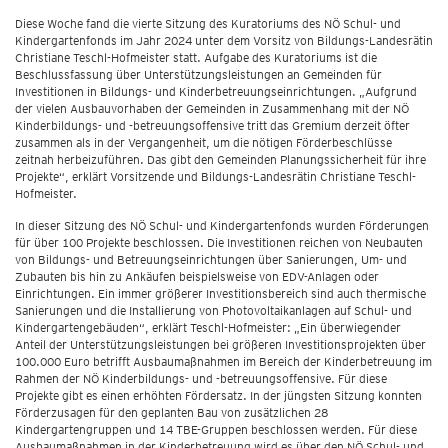
Diese Woche fand die vierte Sitzung des Kuratoriums des NÖ Schul- und
Kindergartenfonds im Jahr 2024 unter dem Vorsitz von Bildungs-Landesrätin
Christiane Teschl-Hofmeister statt. Aufgabe des Kuratoriums ist die
Beschlussfassung über Unterstützungsleistungen an Gemeinden für
Investitionen in Bildungs- und Kinderbetreuungseinrichtungen. „Aufgrund
der vielen Ausbauvorhaben der Gemeinden in Zusammenhang mit der NÖ
Kinderbildungs- und -betreuungsoffensive tritt das Gremium derzeit öfter
zusammen als in der Vergangenheit, um die nötigen Förderbeschlüsse
zeitnah herbeizuführen. Das gibt den Gemeinden Planungssicherheit für ihre
Projekte“, erklärt Vorsitzende und Bildungs-Landesrätin Christiane Teschl-
Hofmeister.
In dieser Sitzung des NÖ Schul- und Kindergartenfonds wurden Förderungen
für über 100 Projekte beschlossen. Die Investitionen reichen von Neubauten
von Bildungs- und Betreuungseinrichtungen über Sanierungen, Um- und
Zubauten bis hin zu Ankäufen beispielsweise von EDV-Anlagen oder
Einrichtungen. Ein immer größerer Investitionsbereich sind auch thermische
Sanierungen und die Installierung von Photovoltaikanlagen auf Schul- und
Kindergartengebäuden“, erklärt Teschl-Hofmeister: „Ein überwiegender
Anteil der Unterstützungsleistungen bei größeren Investitionsprojekten über
100.000 Euro betrifft Ausbaumaßnahmen im Bereich der Kinderbetreuung im
Rahmen der NÖ Kinderbildungs- und -betreuungsoffensive. Für diese
Projekte gibt es einen erhöhten Fördersatz. In der jüngsten Sitzung konnten
Förderzusagen für den geplanten Bau von zusätzlichen 28
Kindergartengruppen und 14 TBE-Gruppen beschlossen werden. Für diese
Ausbaumaßnahmen in der Kinderbetreuung wird es über den NÖ Schul- und