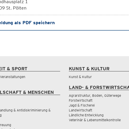
ndhausplatz 1
9 St. Pölten
ldung als PDF speichern
EIT & SPORT
KUNST & KULTUR
& Veranstaltungen
Kunst & Kultur
LAND- & FORSTWIRTSCH
LSCHAFT & MENSCHEN
Agrarstruktur, Boden, Güterwege
Forstwirtschaft
Jagd & Fischerei
andlung & Antidiskriminierung &
Landwirtschaft
g
Ländliche Entwicklung
Veterinär & Lebensmittelkontrolle
treuung