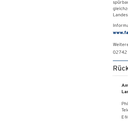
spürbar
gleich
Landesr
Infor
www.fa
Weiter
02742 
Rück
Am
La
Phi
Te
E-M