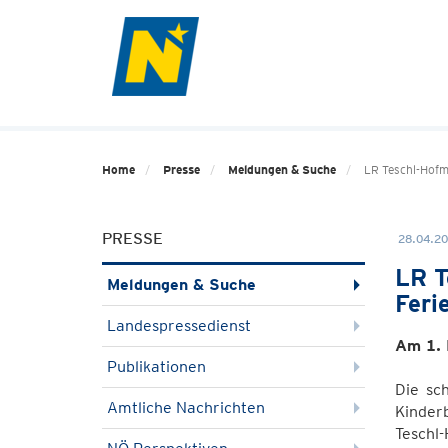
Home
Presse
Meldungen & Suche
LR Teschl-Hofm
PRESSE
28.04.20
LR T
Meldungen & Suche
Feri
Landespressedienst
Am 1. 
Publikationen
Die sch
Amtliche Nachrichten
Kinder
Tesch