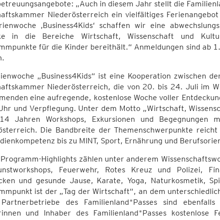
betreuungsangebote: „Auch in diesem Jahr stellt die Familie
aftskammer Niederösterreich ein vielfältiges Ferienangebot
rienwoche ‚Business4Kids‘ schaffen wir eine abwechslungs
cke in die Bereiche Wirtschaft, Wissenschaft und Kult
mpunkte für die Kinder bereithält.“ Anmeldungen sind ab 1.
h.
rienwoche „Business4Kids“ ist eine Kooperation zwischen d
aftskammer Niederösterreich, die von 20. bis 24. Juli im WIF
hmenden eine aufregende, kostenlose Woche voller Entdeckung
 Uhr und Verpflegung. Unter dem Motto „Wirtschaft, Wissensc
14 Jahren Workshops, Exkursionen und Begegnungen mi
österreich. Die Bandbreite der Themenschwerpunkte reicht 
dienkompetenz bis zu MINT, Sport, Ernährung und Berufsorien
 Programm-Highlights zählen unter anderem Wissenschaftswor
nstworkshops, Feuerwehr, Rotes Kreuz und Polizei, Fin
cken und gesunde Jause, Karate, Yoga, Naturkosmetik, Spi
mmpunkt ist der „Tag der Wirtschaft“, an dem unterschiedlic
 Partnerbetriebe des Familienland*Passes sind ebenfal
rinnen und Inhaber des Familienland*Passes kostenlose Fe