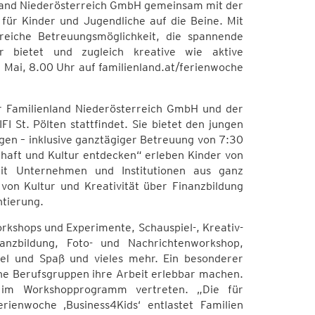
nland Niederösterreich GmbH gemeinsam mit der
 für Kinder und Jugendliche auf die Beine. Mit
reiche Betreuungsmöglichkeit, die spannende
ur bietet und zugleich kreative wie aktive
 Mai, 8.00 Uhr auf familienland.at/ferienwoche
er Familienland Niederösterreich GmbH und der
I St. Pölten stattfindet. Sie bietet den jungen
en – inklusive ganztägiger Betreuung von 7:30
haft und Kultur entdecken“ erleben Kinder von
t Unternehmen und Institutionen aus ganz
von Kultur und Kreativität über Finanzbildung
tierung.
kshops und Experimente, Schauspiel-, Kreativ-
anzbildung, Foto- und Nachrichtenworkshop,
el und Spaß und vieles mehr. Ein besonderer
he Berufsgruppen ihre Arbeit erlebbar machen.
ls im Workshopprogramm vertreten. „Die für
rienwoche ‚Business4Kids‘ entlastet Familien