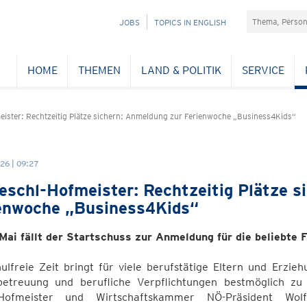
Suchefeld
NAVIGATION
JOBS
TOPICS IN ENGLISH
ÜBERSPRINGEN
HOME
THEMEN
LAND & POLITIK
SERVICE
eister: Rechtzeitig Plätze sichern: Anmeldung zur Ferienwoche „Business4Kids“
26 | 09:27
eschl-Hofmeister: Rechtzeitig Plätze s
enwoche „Business4Kids“
Mai fällt der Startschuss zur Anmeldung für die beliebte 
ulfreie Zeit bringt für viele berufstätige Eltern und Erzie
betreuung und berufliche Verpflichtungen bestmöglich zu k
l-Hofmeister und Wirtschaftskammer NÖ-Präsident Wo