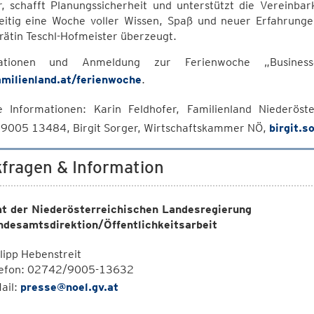
, schafft Planungssicherheit und unterstützt die Vereinbar
zeitig eine Woche voller Wissen, Spaß und neuer Erfahrungen
ätin Teschl-Hofmeister überzeugt.
mationen und Anmeldung zur Ferienwoche „Busin
milienland.at/ferienwoche
.
e Informationen: Karin Feldhofer, Familienland Niederö
9005 13484, Birgit Sorger, Wirtschaftskammer NÖ,
birgit.
fragen & Information
t der Niederösterreichischen Landesregierung
ndesamtsdirektion/Öffentlichkeitsarbeit
lipp Hebenstreit
lefon: 02742/9005-13632
ail:
presse@noel.gv.at