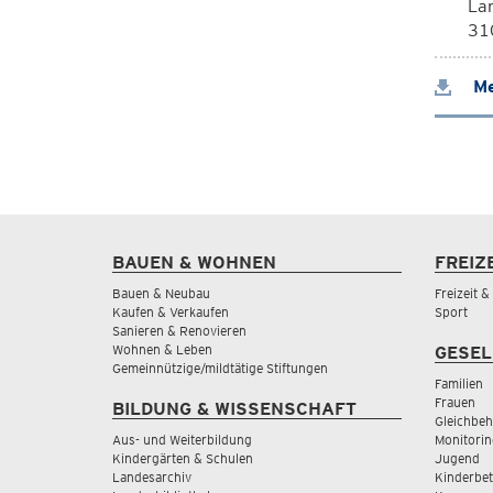
La
310
Me
BAUEN & WOHNEN
FREIZ
Bauen & Neubau
Freizeit 
Kaufen & Verkaufen
Sport
Sanieren & Renovieren
Wohnen & Leben
GESEL
Gemeinnützige/mildtätige Stiftungen
Familien
Frauen
BILDUNG & WISSENSCHAFT
Gleichbeh
Aus- und Weiterbildung
Monitorin
Kindergärten & Schulen
Jugend
Landesarchiv
Kinderbe