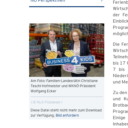
NÖ Perspektiven
Ferien
Wirtsch
der Fe
Einbli
Program
möglic
Die Fe
Wirtsch
Teilne
bis 17
7 bis 
Nieder
Am Foto: Familien-Landesrätin Christiane
und Me
Teschl-Hofmeister und WKNÖ-Präsident
Wolfgang Ecker
Zu den
und Ku
© NLK Filzwieser
Brotba
Diese Datei steht nicht mehr zum Download
Progra
zur Verfügung.
Bild anfordern
Einige
Inhabe