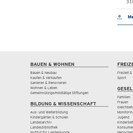
310
Me
BAUEN & WOHNEN
FREIZ
Bauen & Neubau
Freizeit 
Kaufen & Verkaufen
Sport
Sanieren & Renovieren
Wohnen & Leben
GESEL
Gemeinnützige/mildtätige Stiftungen
Familien
Frauen
BILDUNG & WISSENSCHAFT
Gleichbeh
Aus- und Weiterbildung
Monitorin
Kindergärten & Schulen
Jugend
Landesarchiv
Kinderbe
Landesbibliothek
Konsumen
Institut für Landeskunde
Menschen