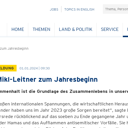
Suchefeld
NAVIGATION
JOBS
TOPICS IN ENGLISH
ÜBERSPRINGEN
HOME
THEMEN
LAND & POLITIK
SERVICE
r zum Jahresbeginn
ELDUNG
01.01.2024 | 09:30
ikl-Leitner zum Jahresbeginn
menhalt ist die Grundlage des Zusammenlebens in unser
roßen internationalen Spannungen, die wirtschaftlichen Her
nder haben uns im Jahr 2023 große Sorgen bereitet“, sagte 
srede rückblickend auf das soeben zu Ende gegangene Jahr u
der Hamas und das Aufflammen antisemitischer Vorfälle. Sie h