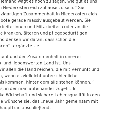
 jemand wagt es noch zu sagen, wie gut es uns
n Niederösterreich zuhause zu sein.“ Sie
inzigartigen Zusammenhalt in Niederösterreich
gebote gerade massiv ausgebaut werden. Sie
arbeiterinnen und Mitarbeitern oder an die
e kranken, älteren und pflegebedürftigen
nd denken wir daran, dass schon die
ren“, ergänzte sie.
ement und der Zusammenhalt in unserer
 und liebenswerten Land ist. Uns
ir allen die Hand reichen, die mit Vernunft und
, wenn es vielleicht unterschiedliche
nis kommen, hinter dem alle stehen können.“
s, in der man aufeinander zugeht. In
e Wirtschaft und sichere Lebensqualität in den
nne wünsche sie, das „neue Jahr gemeinsam mit
shauptfrau abschließend.