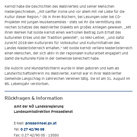
Kerndl habe die Geschichten des Waldviertels und seiner Menschen
niedergeschrieben, „mit sanfter Ironie und vor allem mit viel Liebe für die
Kultur dieser Region.“ Ob in ihren Büchern, bei Lesungen oder bei CD-
Projekten mit jungen Musikensembles - stets sei ihr die Vermittlung des
reichen Schatzes des Waldviertler Dialekts ein großes Anliegen gewesen. „Mit
ihren Werken hat Isolde Kerndl einen wertvollen Beitrag zum Erhalt des
kulturellen Erbes und der Tradition geleistet“, so Mikl-Leitner, „und dafür
zurecht 2018 den Kulturpreis für Volkskultur und Kulturinitiativen des
Landes Niederösterreich erhalten.“ Mit Isolde Kerndl verliere Niederösterreich
einen Menschen, der sich aktiv in der regionalen Kulturarbeit engagiert und
damit die kulturelle Fülle in der Gemeinde bereichert habe.
Die Autorin und Mundartdichterin wurde in Wien geboren und kam als
Landwirtschaftslehrerin ins Waldviertel. Kerndl war in ihrer Waldviertler
Gemeinde Langschlag in zahlreichen Vereinen tätig. Sie ist am 31. August im
85. Lebensjahr verstorben.
Rückfragen & Information
Amt der NÖ Landesregierung
Landesamtsdirektion Pressedienst
E-Mail:
presse@noel.gv.at
Tel:
0 27 42/90 05
Fax: 0 27 42/90 05 - 13550