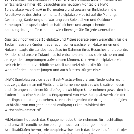
Wirtschaftskammer NÖ, besuchten am heutigen Montag die HWK
Spielplatzservice GmbH in Korneuburg und gewannen Einblicke in die
Arbeitsweise des Unternehmens. Spielplatzservice ist auf die Planung,
Gestaltung, Sanierung und Wartung von Spielplätzen und Outdoor-
Fitnessgeräten spezialisiert, schafft sichere und ansprechende
Spielumgebungen für Kinder sowie Fitnessgeräte für jede Generation.
Qualitativ hochwertige Spielplätze und Fitnessgeräte seien wesentlich für die
Bedürfnisse von Kindern, aber auch von erwachsenen Nutzerinnen und
Nutzern, sagte die Landeshauptfrau im Rahmen ihres Besuches und betonte:
"Kinder sind unsere Zukunft, es ist entscheidend, dass sie in sicheren und
anregenden Umgebungen aufwachsen können. Der HWK Spielplatzservice
Betrieb leistet hier vorbildliche Arbeit und setzt sich aktiv für das
Wohlbefinden unserer jungen und auch älteren Bürger ein."
„HWK Spielplatzservice ist ein Best-Practice-Beispiel aus Niederösterreich,
das zeigt, dass man mit Weitsicht, Unternehmergeist sowie kreativen Ideen
und Lösungen zu einem für die Region wichtigen Unternehmen geworden ist.
Zudem ist es eine Freude das Engagement von HWK Spielplatzservice in der
Lehrlingsausbildung zu sehen. Denn Lehrlinge sind die dringend benötigten
Fachkräfte von morgen“, betont Wolfgang Ecker, Präsident der
Wirtschaftskammer NÖ.
Mikl-Leitner hob auch das Engagement des Unternehmens für nachhaltige
und umweltfreundliche Umsetzung innovativer Lösungen in den
Arbeitsabläufen hervor, wie beispielsweise durch das derzeit laufende Projekt