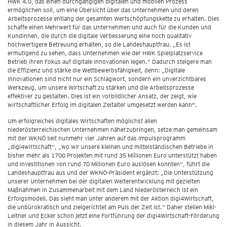
HWK 4.0, das einen durchgängigen digitalen und mobilen Prozess
ermöglichen soll, um eine Übersicht über das Unternehmen und deren
Arbeitsprozesse entlang der gesamten Wertschöpfungskette zu erhalten. Dies
schaffe einen Mehrwert für das Unternehmen und auch für die Kunden und
Kundinnen, die durch die digitale Verbesserung eine noch qualitativ
hochwertigere Betreuung erhalten, so die Landeshauptfrau. „Es ist
ermutigend zu sehen, dass Unternehmen wie der HWK Spielplatzservice
Betrieb ihren Fokus auf digitale Innovationen legen.“ Dadurch steigere man
die Effizienz und stärke die Wettbewerbsfähigkeit, denn: „Digitale
Innovationen sind nicht nur ein Schlagwort, sondern ein unverzichtbares
Werkzeug, um unsere Wirtschaft zu stärken und die Arbeitsprozesse
effektiver zu gestalten. Dies ist ein vorbildlicher Ansatz, der zeigt, wie
wirtschaftlicher Erfolg im digitalen Zeitalter umgesetzt werden kann".
Um erfolgreiches digitales Wirtschaften möglichst allen
niederösterreichischen Unternehmen näherzubringen, setze man gemeinsam
mit der WKNÖ seit nunmehr vier Jahren auf das Impulsprogramm
„digi4wirtschaft“, „wo wir unsere kleinen und mittelständischen Betriebe in
bisher mehr als 1700 Projekten mit rund 35 Millionen Euro unterstützt haben
und Investitionen von rund 70 Millionen Euro auslösen konnten“, führt die
Landeshauptfrau aus und der WKNÖ-Präsident ergänzt: „Die Unterstützung
unserer Unternehmen bei der digitalen Weiterentwicklung mit gezielten
Maßnahmen in Zusammenarbeit mit dem Land Niederösterreich ist ein
Erfolgsmodell. Das sieht man unter anderem mit der Aktion digi4Wirtschaft,
die unbürokratisch und zielgerichtet am Puls der Zeit ist.“ Daher stellen Mikl-
Leitner und Ecker schon jetzt eine Fortführung der digi4Wirtschaft-Förderung
in diesem Jahr in Aussicht.