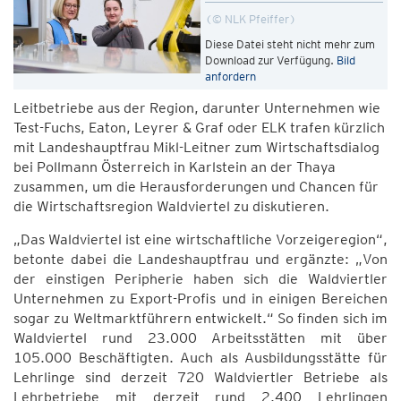
© NLK Pfeiffer
Diese Datei steht nicht mehr zum
Download zur Verfügung.
Bild
anfordern
Leitbetriebe aus der Region, darunter Unternehmen wie
Test-Fuchs, Eaton, Leyrer & Graf oder ELK trafen kürzlich
mit Landeshauptfrau Mikl-Leitner zum Wirtschaftsdialog
bei Pollmann Österreich in Karlstein an der Thaya
zusammen, um die Herausforderungen und Chancen für
die Wirtschaftsregion Waldviertel zu diskutieren.
„Das Waldviertel ist eine wirtschaftliche Vorzeigeregion“,
betonte dabei die Landeshauptfrau und ergänzte: „Von
der einstigen Peripherie haben sich die Waldviertler
Unternehmen zu Export-Profis und in einigen Bereichen
sogar zu Weltmarktführern entwickelt.“ So finden sich im
Waldviertel rund 23.000 Arbeitsstätten mit über
105.000 Beschäftigten. Auch als Ausbildungsstätte für
Lehrlinge sind derzeit 720 Waldviertler Betriebe als
Lehrbetriebe mit derzeit rund 2.400 Lehrlingen