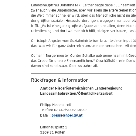
Landeshauptfrau Johanna Mikl-Leitner sagte dabei: „Einsamkeit ist
zwar auch viele Jugendliche, aber vor allem die ältere Generat
die Welt immer schneller wird, aber das Menschliche nicht im gl
der größten sozialen Herausforderungen, wogegen man aber et
trifft. „Es ist eine ganz große Aufgabe von uns allen, denn Nach
Orientierung und dort wo man sich hilft, steigen Vertrauen, Bez
Christoph Angster vom Sozialministerium brachte einen Input über 
das, was wir für ganz Österreich umzusetzen versuchen. Mit dem
Obmann Bürgermeister Günter Schalko gab gemeinsam mit Geschä
das Credo für unsere Ehrenamtlichen.“ Geschäftsführerin Doris 
davon sind rund 8.430 über 65 Jahre alt.
Rückfragen & Information
Amt der Niederösterreichischen Landesregierung
Landesamtsdirektion/Öffentlichkeitsarbeit
Philipp Hebenstreit
Telefon: 02742/9005-13632
E-Mail:
presse@noel.gv.at
Landhausplatz 1
3109 St. Pölten