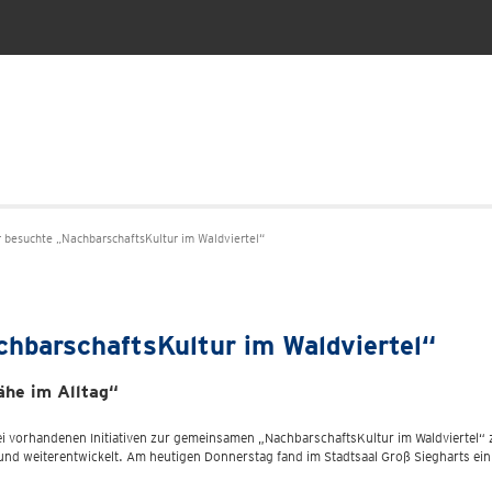
r besuchte „NachbarschaftsKultur im Waldviertel“
chbarschaftsKultur im Waldviertel“
ähe im Alltag“
ei vorhandenen Initiativen zur gemeinsamen „NachbarschaftsKultur im Waldviertel
und weiterentwickelt. Am heutigen Donnerstag fand im Stadtsaal Groß Siegharts e