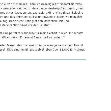
spiel von Einsamkeit – nämlich Geselligkeit.“ Einsamkeit treffe
ark geworden sei, begründete die Landeshauptfrau damit, „dass
nne etwas dagegen tun, sagte sie: „Für uns ist Einsamkeit eine
en und das Ehrenamt stärke und Räume schaffe, wo man sich
m Alltag. Denn diese Nähe gibt den Menschen Halt und
 stärkste Netz direkt vor der Haustür.“
t eine perfekte Blaupause für meine Arbeit in Wien. Ihr schafft
hafft es, durch Ehrenamt Einsamkeit zu lindern.“
„Jeden Dienst, den man macht, muss man gerne machen. Das ist
rein tätig sind. Im Einzugsgebiet leben über 35.000 Einwohner,