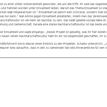
 zu einer stillen Volkskrankheit geworden, die uns alle trifft. Ihr seid das Gegenbei
ion und Familien würden unter Einsamkeit leiden. Warum das Thema Einsamkeit so st
eichen Maß mitgewachsen ist.“ Einsamkeit sei jedoch kein Schicksal, sondern man kö
was tun kann.“ Man könne gegen Einsamkeit ankämpfen, indem man das Vereinswes
barschaftskultur ist viel mehr als Nachbar zu sein. Das heißt gelebte soziale Nähe i
iehung und Gemeinschaft. Gerade eine starke Nachbarschaftskultur ist das beste und
Einsamkeit und sagte eingangs: „Dieses Projekt ist gewaltig, was ihr hier leistet is
 neuen Verein NachbarschaftsKultur habt ihr ein Vorzeigemodell geschaffen, ihr sc
ftsführerin Doris Maurer einen Einblick zu den Projekten. Schalko unterstrich: 
Maurer wies daraufhin, dass in den 31 Gemeinden fast 650 Ehrenamtliche für den Ve