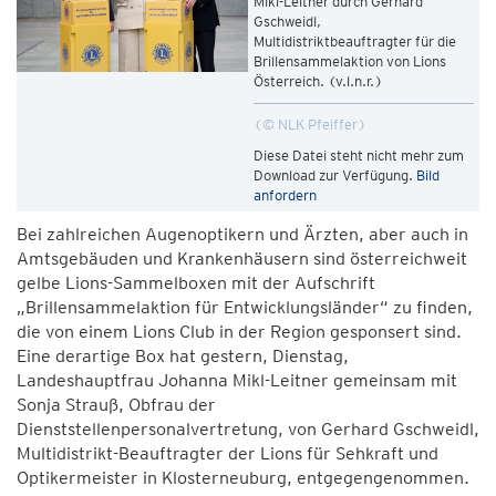
Mikl-Leitner durch Gerhard
Gschweidl,
Multidistriktbeauftragter für die
Brillensammelaktion von Lions
Österreich. (v.l.n.r.)
© NLK Pfeiffer
Diese Datei steht nicht mehr zum
Download zur Verfügung.
Bild
anfordern
Bei zahlreichen Augenoptikern und Ärzten, aber auch in
Amtsgebäuden und Krankenhäusern sind österreichweit
gelbe Lions-Sammelboxen mit der Aufschrift
„Brillensammelaktion für Entwicklungsländer“ zu finden,
die von einem Lions Club in der Region gesponsert sind.
Eine derartige Box hat gestern, Dienstag,
Landeshauptfrau Johanna Mikl-Leitner gemeinsam mit
Sonja Strauß, Obfrau der
Dienststellenpersonalvertretung, von Gerhard Gschweidl,
Multidistrikt-Beauftragter der Lions für Sehkraft und
Optikermeister in Klosterneuburg, entgegengenommen.