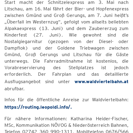
Start macht der Schnitzelexpress am 3. Mai nach
Litschau, am 16. Mai fährt der Bier- und Hopfenexpress
zwischen Gmünd und Groß Gerungs, am 7. Juni heißt’s
„Überfall im Westernzug“, gefolgt vom allseits beliebten
Alpakaexpress (13. Juni) und dem Zaubererzug zum
Kinderfest (27. Juni). Wie gewohnt sind die
Nostalgiegarnitur (gezogen von der Diesel- oder
Dampflok) und der Goldene Triebwagen zwischen
Gmünd, Groß Gerungs und Litschau für die Gäste
unterwegs. Die Fahrradmitnahme ist kostenlos, die
Vorabreservierung des Stellplatzes ist jedoch
erforderlich. Der Fahrplan und das detaillierte
Ausflugsangebot sind unter
www.waldviertelbahn.at
abrufbar.
Infos für die öffentliche Anreise zur Waldviertelbahn:
https://routing.leopoldi.info/.
Für nähere Informationen: Katharina Heider-Fischer,
MSc, Kommunikation NÖVOG & Niederösterreich Bahnen,
Telefon 02742 360 990-1311, Mobiltelefon 0676/566