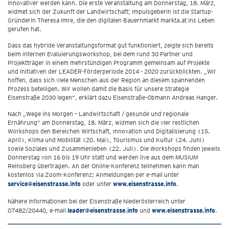
innovativer werden kann. Die erste Veranstaltung am Donnerstag, 18. März,
widmet sich der Zukunft der Landwirtschaft; Impulsgeberin ist die Startup-
Gründerin Theresa Imre, die den digitalen Bauernmarkt markta.at ins Leben
gerufen hat.
Dass das hybride Veranstaltungsformat gut funktioniert, zeigte sich bereits
beim internen Evaluierungsworkshop, bei dem rund 30 Partner und
Projektträger in einem mehrstündigen Programm gemeinsam auf Projekte
und Initiativen der LEADER-Förderperiode 2014 - 2020 zurückblickten. „Wir
hoffen, dass sich viele Menschen aus der Region an diesem spannenden
Prozess beteiligen. Wir wollen damit die Basis für unsere Strategie
Eisenstraße 2030 legen“, erklärt dazu Eisenstraße-Obmann Andreas Hanger.
Nach „Wege ins Morgen – Landwirtschaft / gesunde und regionale
Ernährung“ am Donnerstag, 18. März, widmen sich die vier restlichen
Workshops den Bereichen Wirtschaft, Innovation und Digitalisierung (15.
April), Klima und Mobilität (20. Mai), Tourismus und Kultur (24. Juni)
sowie Soziales und Zusammenleben (22. Juli). Die Workshops finden jeweils
Donnerstag von 16 bis 19 Uhr statt und werden live aus dem MUSIUM
Reinsberg übertragen. An der Online-Konferenz teilnehmen kann man
kostenlos via Zoom-Konferenz; Anmeldungen per e-mail unter
service@eisenstrasse.info
oder unter
www.eisenstrasse.info
.
Nähere Informationen bei der Eisenstraße Niederösterreich unter
07482/20440, e-mail
leader@eisenstrasse.info
und
www.eisenstrasse.info
.