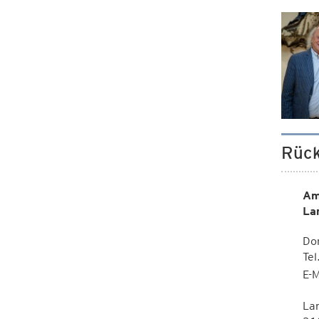
Rück
Am
La
Dor
Te
E-M
La