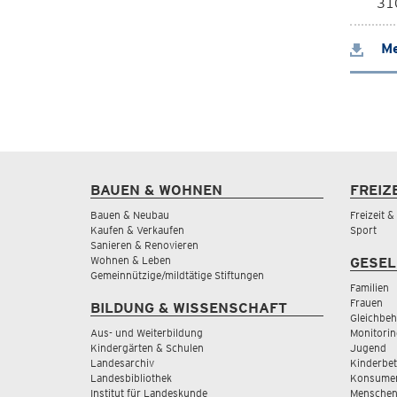
310
Me
BAUEN & WOHNEN
FREIZ
Bauen & Neubau
Freizeit 
Kaufen & Verkaufen
Sport
Sanieren & Renovieren
Wohnen & Leben
GESEL
Gemeinnützige/mildtätige Stiftungen
Familien
Frauen
BILDUNG & WISSENSCHAFT
Gleichbeh
Aus- und Weiterbildung
Monitorin
Kindergärten & Schulen
Jugend
Landesarchiv
Kinderbe
Landesbibliothek
Konsumen
Institut für Landeskunde
Menschen