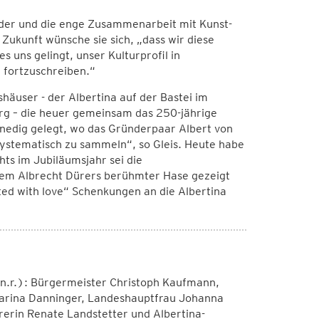
nander und die enge Zusammenarbeit mit Kunst-
ukunft wünsche sie sich, „dass wir diese
 uns gelingt, unser Kulturprofil in
e fortzuschreiben.“
häuser - der Albertina auf der Bastei im
rg – die heuer gemeinsam das 250-jährige
enedig gelegt, wo das Gründerpaar Albert von
systematisch zu sammeln“, so Gleis. Heute habe
hts im Jubiläumsjahr sei die
rem Albrecht Dürers berühmter Hase gezeigt
ted with love“ Schenkungen an die Albertina
l.n.r.): Bürgermeister Christoph Kaufmann,
tharina Danninger, Landeshauptfrau Johanna
hrerin Renate Landstetter und Albertina-