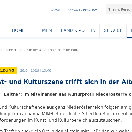
Suchefeld
NAVIGATION
JOBS
TOPICS IN ENGLISH
ÜBERSPRINGEN
HOME
THEMEN
LAND & POLITIK
SERVICE
urszene trifft sich in der Albertina Klosterneuburg
ELDUNG
28.04.2026 | 10:48
t- und Kulturszene trifft sich in der Al
l-Leitner: Im Miteinander das Kulturprofil Niederösterrei
 und Kulturschaffende aus ganz Niederösterreich folgten am 
auptfrau Johanna Mikl-Leitner in die Albertina Klosterneubu
forderungen im Kunst- und Kulturbereich auszutauschen.
 Treffen rücke ein Ort in den Mittelpunkt, „für den wir wahr