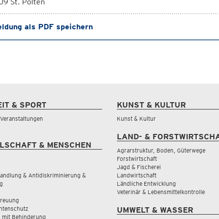
9 St. Pölten
ldung als PDF speichern
EIT & SPORT
KUNST & KULTUR
& Veranstaltungen
Kunst & Kultur
LAND- & FORSTWIRTSCH
LSCHAFT & MENSCHEN
Agrarstruktur, Boden, Güterwege
Forstwirtschaft
Jagd & Fischerei
andlung & Antidiskriminierung &
Landwirtschaft
g
Ländliche Entwicklung
Veterinär & Lebensmittelkontrolle
treuung
tenschutz
UMWELT & WASSER
 mit Behinderung