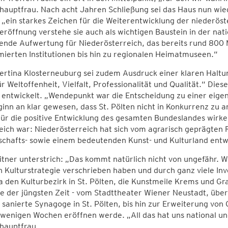
auptfrau. Nach acht Jahren Schließung sei das Haus nun wied
 „ein starkes Zeichen für die Weiterentwicklung der niederöst
röffnung verstehe sie auch als wichtigen Baustein in der nat
nde Aufwertung für Niederösterreich, das bereits rund 800 
ierten Institutionen bis hin zu regionalen Heimatmuseen.“
ertina Klosterneuburg sei zudem Ausdruck einer klaren Haltun
ür Weltoffenheit, Vielfalt, Professionalität und Qualität.“ Dies
entwickelt. „Wendepunkt war die Entscheidung zu einer eigen
inn an klar gewesen, dass St. Pölten nicht in Konkurrenz zu 
ür die positive Entwicklung des gesamten Bundeslandes wirke
eich war: Niederösterreich hat sich vom agrarisch geprägten 
schafts- sowie einem bedeutenden Kunst- und Kulturland entw
itner unterstrich: „Das kommt natürlich nicht von ungefähr. W
 Kulturstrategie verschrieben haben und durch ganz viele Inve
a den Kulturbezirk in St. Pölten, die Kunstmeile Krems und G
e der jüngsten Zeit - vom Stadttheater Wiener Neustadt, übe
 sanierte Synagoge in St. Pölten, bis hin zur Erweiterung vo
wenigen Wochen eröffnen werde. „All das hat uns national und
hauptfrau.