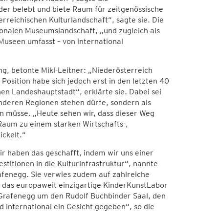
er belebt und biete Raum für zeitgenössische
erreichischen Kulturlandschaft“, sagte sie. Die
ionalen Museumslandschaft, „und zugleich als
Museen umfasst – von international
g, betonte Mikl-Leitner: „Niederösterreich
e Position habe sich jedoch erst in den letzten 40
en Landeshauptstadt“, erklärte sie. Dabei sei
anderen Regionen stehen dürfe, sondern als
n müsse. „Heute sehen wir, dass dieser Weg
Raum zu einem starken Wirtschafts-,
ickelt.“
ir haben das geschafft, indem wir uns einer
stitionen in die Kulturinfrastruktur“, nannte
rafenegg. Sie verwies zudem auf zahlreiche
r das europaweit einzigartige KinderKunstLabor
n Grafenegg um den Rudolf Buchbinder Saal, den
 international ein Gesicht gegeben“, so die