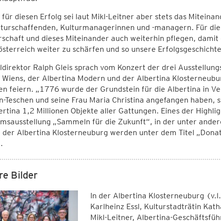
 für diesen Erfolg sei laut Mikl-Leitner aber stets das Mitei
turschaffenden, Kulturmanagerinnen und -managern. Für die Z
schaft und dieses Miteinander auch weiterhin pflegen, damit es
sterreich weiter zu schärfen und so unsere Erfolgsgeschicht
direktor Ralph Gleis sprach vom Konzert der drei Ausstellungs
 Wiens, der Albertina Modern und der Albertina Klosterneubu
n feiern. „1776 wurde der Grundstein für die Albertina in V
-Teschen und seine Frau Maria Christina angefangen haben, 
ertina 1,2 Millionen Objekte aller Gattungen. Eines der Highlig
umsausstellung „Sammeln für die Zukunft“, in der unter ande
n der Albertina Klosterneuburg werden unter dem Titel „Dona
.
re Bilder
In der Albertina Klosterneuburg (v.
Karlheinz Essl, Kulturstadträtin Ka
Mikl-Leitner, Albertina-Geschäftsfü