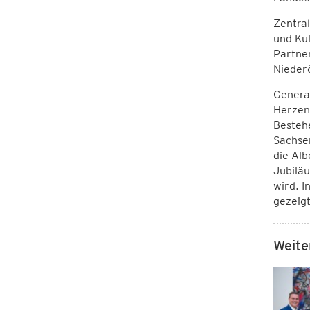
Zentral
und Kul
Partner
Niederö
General
Herzen
Bestehe
Sachsen
die Alb
Jubilä
wird. I
gezeigt
Weite