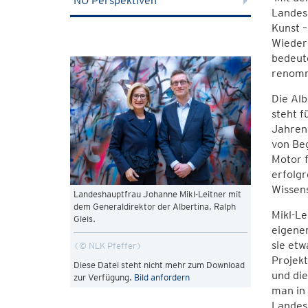
NÖ Perspektiven
Landesh
Kunst –
Wiedere
bedeute
renomm
Die Alb
steht f
Jahren 
von Beg
Motor f
erfolgr
Wissen
Landeshauptfrau Johanne Mikl-Leitner mit
dem Generaldirektor der Albertina, Ralph
Mikl-Le
Gleis.
eigenen
sie etw
© NLK Pfeffer
Projekt
Diese Datei steht nicht mehr zum Download
und die
zur Verfügung.
Bild anfordern
man in 
Landes