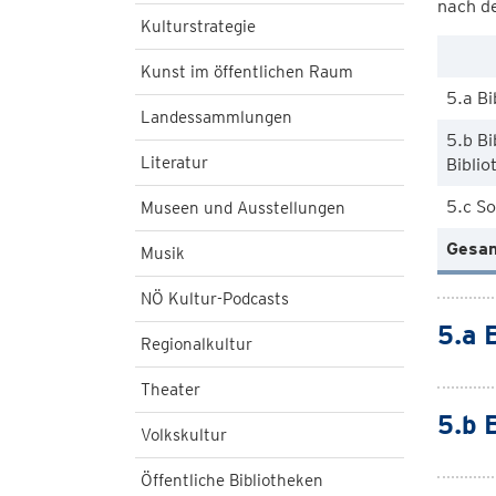
nach d
Kulturstrategie
Kunst im öffentlichen Raum
5.a Bi
Landessammlungen
5.b Bi
Literatur
Bibli
5.c So
Museen und Ausstellungen
Gesam
Musik
NÖ Kultur-Podcasts
5.a 
Regionalkultur
Theater
5.b 
Volkskultur
Öffentliche Bibliotheken