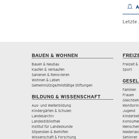
A
Letzte
BAUEN & WOHNEN
FREIZ
Bauen & Neubau
Freizeit 
Kaufen & Verkaufen
Sport
Sanieren & Renovieren
Wohnen & Leben
GESEL
Gemeinnützige/mildtätige Stiftungen
Familien
Frauen
BILDUNG & WISSENSCHAFT
Gleichbeh
Aus- und Weiterbildung
Monitorin
Kindergärten & Schulen
Jugend
Landesarchiv
Kinderbe
Landesbibliothek
Konsumen
Institut für Landeskunde
Menschen
Stipendien & Beihilfen
Niederlas
Wissenschaft & Forschung
Senioren