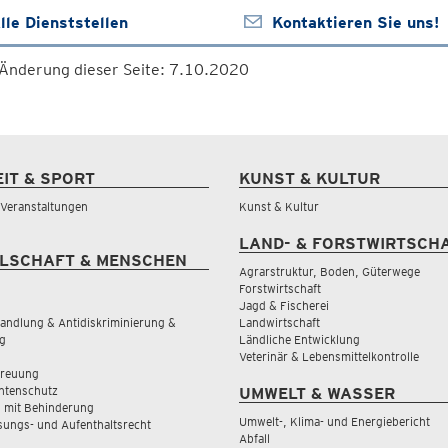
lle Dienststellen
Kontaktieren Sie uns!
 Änderung dieser Seite: 7.10.2020
EIT & SPORT
KUNST & KULTUR
& Veranstaltungen
Kunst & Kultur
LAND- & FORSTWIRTSCH
LSCHAFT & MENSCHEN
Agrarstruktur, Boden, Güterwege
Forstwirtschaft
Jagd & Fischerei
andlung & Antidiskriminierung &
Landwirtschaft
g
Ländliche Entwicklung
Veterinär & Lebensmittelkontrolle
treuung
tenschutz
UMWELT & WASSER
 mit Behinderung
Umwelt-, Klima- und Energiebericht
sungs- und Aufenthaltsrecht
Abfall