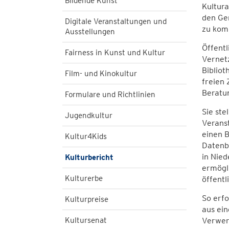
Bildende Kunst
Kultura
den Gem
Digitale Veranstaltungen und
zu kom
Ausstellungen
Öffentl
Fairness in Kunst und Kultur
Vernetz
Bibliot
Film- und Kinokultur
freien 
Beratun
Formulare und Richtlinien
Sie ste
Jugendkultur
Veranst
einen B
Kultur4Kids
Datenba
in Nied
Kulturbericht
ermögli
Kulturerbe
öffentl
So erfo
Kulturpreise
aus ei
Kultursenat
Verwer