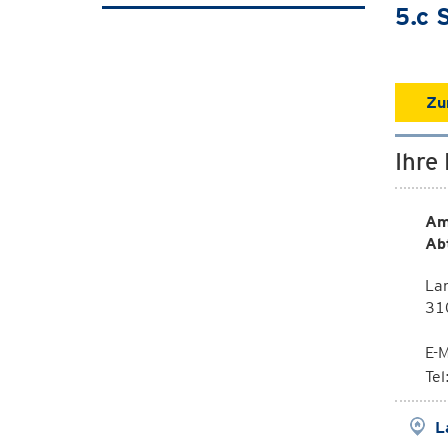
5.c 
Zu
Ihre
Am
Ab
Lan
310
E-M
Te
L