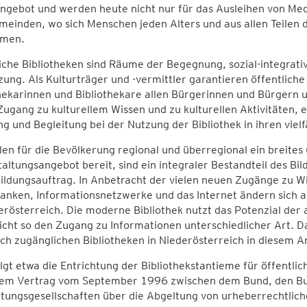
ngebot und werden heute nicht nur für das Ausleihen von Medie
einden, wo sich Menschen jeden Alters und aus allen Teilen 
men.
iche Bibliotheken sind Räume der Begegnung, sozial-integrati
ung. Als Kulturträger und -vermittler garantieren öffentliche 
hekarinnen und Bibliothekare allen Bürgerinnen und Bürgern 
Zugang zu kulturellem Wissen und zu kulturellen Aktivitäten,
g und Begleitung bei der Nutzung der Bibliothek in ihren viel
llen für die Bevölkerung regional und überregional ein breites 
altungsangebot bereit, sind ein integraler Bestandteil des B
ildungsauftrag. In Anbetracht der vielen neuen Zugänge zu Wi
nken, Informationsnetzwerke und das Internet ändern sich au
erösterreich. Die moderne Bibliothek nutzt das Potenzial de
cht so den Zugang zu Informationen unterschiedlicher Art. Da
ich zugänglichen Bibliotheken in Niederösterreich in diesem 
lgt etwa die Entrichtung der Bibliothekstantieme für öffentli
nem Vertrag vom September 1996 zwischen dem Bund, den B
tungsgesellschaften über die Abgeltung von urheberrechtlich