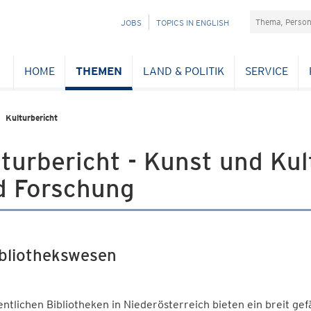
Suchefeld
NAVIGATION
JOBS
TOPICS IN ENGLISH
ÜBERSPRINGEN
HOME
THEMEN
LAND & POLITIK
SERVICE
Kulturbericht
turbericht - Kunst und Kul
d Forschung
ibliothekswesen
entlichen Bibliotheken in Niederösterreich bieten ein breit ge