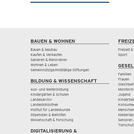
BAUEN & WOHNEN
FREIZ
Bauen & Neubau
Freizeit 
Kaufen & Verkaufen
Sport
Sanieren & Renovieren
Wohnen & Leben
GESEL
Gemeinnützige/mildtätige Stiftungen
Familien
Frauen
BILDUNG & WISSENSCHAFT
Gleichbeh
Aus- und Weiterbildung
Monitorin
Kindergärten & Schulen
Jugend
Landesarchiv
Kinderbe
Landesbibliothek
Konsumen
Institut für Landeskunde
Menschen
Stipendien & Beihilfen
Niederlas
Wissenschaft & Forschung
Senioren
Tierschut
DIGITALISIERUNG &