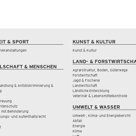
EIT & SPORT
KUNST & KULTUR
& Veranstaltungen
Kunst & Kultur
LAND- & FORSTWIRTSCH
LSCHAFT & MENSCHEN
Agrarstruktur, Boden, Güterwege
Forstwirtschaft
Jagd & Fischerei
andlung & Antidiskriminierung &
Landwirtschaft
g
Ländliche Entwicklung
Veterinär & Lebensmittelkontrolle
treuung
tenschutz
UMWELT & WASSER
 mit Behinderung
Umwelt-, Klima- und Energiebericht
sungs- und Aufenthaltsrecht
Abfall
Energie
z
Klima