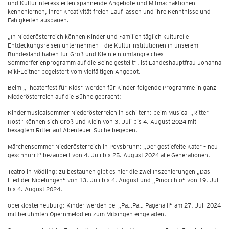
und Kulturinteressierten spannende Angebote und Mitmachaktionen
kennenlernen, ihrer Kreativität freien Lauf lassen und ihre Kenntnisse und
Fähigkeiten ausbauen.
„In Niederösterreich können Kinder und Familien täglich kulturelle
Entdeckungsreisen unternehmen – die Kulturinstitutionen in unserem
Bundesland haben für Groß und Klein ein umfangreiches
Sommerferienprogramm auf die Beine gestellt“, ist Landeshauptfrau Johanna
Mikl-Leitner begeistert vom vielfältigen Angebot.
Beim „Theaterfest für Kids“ werden für Kinder folgende Programme in ganz
Niederösterreich auf die Bühne gebracht:
Kindermusicalsommer Niederösterreich in Schiltern: beim Musical „Ritter
Rost“ können sich Groß und Klein von 3. Juli bis 4. August 2024 mit
besagtem Ritter auf Abenteuer-Suche begeben.
Märchensommer Niederösterreich in Poysbrunn: „Der gestiefelte Kater – neu
geschnurrt“ bezaubert von 4. Juli bis 25. August 2024 alle Generationen.
Teatro in Mödling: zu bestaunen gibt es hier die zwei Inszenierungen „Das
Lied der Nibelungen“ von 13. Juli bis 4. August und „Pinocchio“ von 19. Juli
bis 4. August 2024.
operklosterneuburg: Kinder werden bei „Pa…Pa… Pagena II“ am 27. Juli 2024
mit berühmten Opernmelodien zum Mitsingen eingeladen.