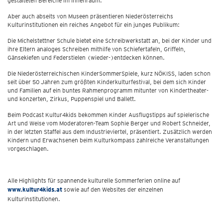
gestalteten Bereiche im Innenraum.
Aber auch abseits von Museen präsentieren Niederösterreichs
Kulturinstitutionen ein reiches Angebot für ein junges Publikum:
Die Michelstettner Schule bietet eine Schreibwerkstatt an, bei der Kinder und
ihre Eltern analoges Schreiben mithilfe von Schiefertafeln, Griffeln,
Gänsekiefen und Federstielen (wieder-)entdecken können.
Die Niederösterreichischen KinderSommerSpiele, kurz NÖKISS, laden schon
seit über 50 Jahren zum größten Kinderkulturfestival, bei dem sich Kinder
und Familien auf ein buntes Rahmenprogramm mitunter von Kindertheater-
und konzerten, Zirkus, Puppenspiel und Ballett.
Beim Podcast Kultur4kids bekommen Kinder Ausflugstipps auf spielerische
Art und Weise vom Moderatoren-Team Sophie Berger und Robert Schneider,
in der letzten Staffel aus dem Industrieviertel, präsentiert. Zusätzlich werden
Kindern und Erwachsenen beim Kulturkompass zahlreiche Veranstaltungen
vorgeschlagen.
Alle Highlights für spannende kulturelle Sommerferien online auf
www.kultur4kids.at
sowie auf den Websites der einzelnen
Kulturinstitutionen.