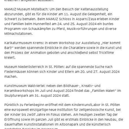
MAMUZ-Museum Mistelbach: Um den Besuch der Keltenausstellung
abzurunden, gibt es für die Kinder am 11. August die Gelegenheit, ein
Schwert zu bemalen. Beim MAMUZ Schloss in Asparn/Zaya erleben Kinder
und Familien beim Hunnenfest am 24. und 25. August 2024 ein buntes
Programm von Schaukämpfen zu Pferd, Musikvorführungen und diverse
Mitmachstationen.
Karikaturmuseum Krems: in einem Workshop zur Ausstellung „Hier kommt
Bart!“ werden spannende Einblicke in die Charaktere sowie in die Kunst und
den Prozess der Animation geboten und anschließend selbst Trickfilme
kreiert.
Museum Niederösterreich in St. Pölten: auf die spannende Suche nach
Fledermäusen können sich Kinder und Eltern am 20. und 27. August 2024
machen.
Kunstmuseum Waldviertel: neben den Bildhauer-, Kreativ- und
Keramikworkshops im Juli und August 2024 findet das „Familien Malen“ im
Skulpturenpark am 31. August 2024 statt.
Pünktlich zu Ferienbeginn eröffnet mit dem KinderKunstLabor in St. Pölten
eine europaweit einzigartige neue Institution für zeitgenössische Kunst, bei
der Kinder bis zwölf Jahre im Fokus stehen. Am heutigen zweiten Tag der
Eröffnung sowie im ganzen Juli gibt es erstmals Einblicke in den Neubau, die
dauerhaften Kunstinstallationen im Altoonapark und die künstlerisch