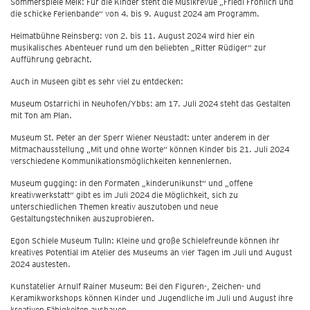
Sommerspiele Melk: Für die Kinder steht die Musikrevue „Friedi Fröhlich und
die schicke Ferienbande“ von 4. bis 9. August 2024 am Programm.
Heimatbühne Reinsberg: von 2. bis 11. August 2024 wird hier ein
musikalisches Abenteuer rund um den beliebten „Ritter Rüdiger“ zur
Aufführung gebracht.
Auch in Museen gibt es sehr viel zu entdecken:
Museum Ostarrichi in Neuhofen/Ybbs: am 17. Juli 2024 steht das Gestalten
mit Ton am Plan.
Museum St. Peter an der Sperr Wiener Neustadt: unter anderem in der
Mitmachausstellung „Mit und ohne Worte“ können Kinder bis 21. Juli 2024
verschiedene Kommunikationsmöglichkeiten kennenlernen.
Museum gugging: in den Formaten „kinderunikunst“ und „offene
kreativwerkstatt“ gibt es im Juli 2024 die Möglichkeit, sich zu
unterschiedlichen Themen kreativ auszutoben und neue
Gestaltungstechniken auszuprobieren.
Egon Schiele Museum Tulln: Kleine und große Schielefreunde können ihr
kreatives Potential im Atelier des Museums an vier Tagen im Juli und August
2024 austesten.
Kunstatelier Arnulf Rainer Museum: Bei den Figuren-, Zeichen- und
Keramikworkshops können Kinder und Jugendliche im Juli und August ihre
kreativen Fähigkeiten ausbauen.