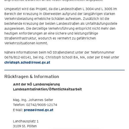
Umgesetzt wird das Projekt, da die Landesstraßen L 3004 und L 3005 im
Bereich der Kreuzung in Oberweiden aufgrund der langjährigen starken
Verkehrsbelastung erhebliche Schäden aufweisen. Zusätzlich ist die
bestehende Kreuzung der beiden Landesstraßen als Unfallhäufungsstelle
ausgewiesen. Die derzeitige Verkehrsführung entspricht nicht mehr den
heutigen Anforderungen an eine sichere und leistungsfähige
Straßeninfrastruktur, wodurch es vermehrt zu gefährlichen
Verkehrssituationen kommt.
Nähere Informationen beim NÖ Straßendienst unter der Telefonnummer
0676/812-60141, bei Ing. Christoph Schodl BA, MA, oder per E-Mail unter
christoph.schodl@noel.gv.at
Rückfragen & Information
Amt der NÖ Landesregierung
Landesamtsdirektion/Öffentlichkeitsarbeit
Mag. Ing. Johannes Seiter
Telefon: 02742/9005-12174
E-Mail:
presse@noel.gv.at
Landhausplatz 1
3109 St. Pölten