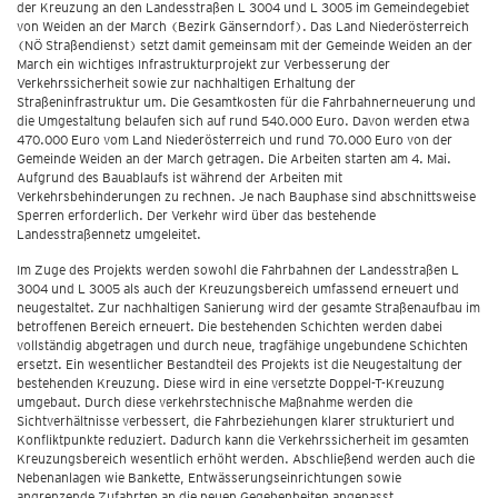
der Kreuzung an den Landesstraßen L 3004 und L 3005 im Gemeindegebiet
von Weiden an der March (Bezirk Gänserndorf). Das Land Niederösterreich
(NÖ Straßendienst) setzt damit gemeinsam mit der Gemeinde Weiden an der
March ein wichtiges Infrastrukturprojekt zur Verbesserung der
Verkehrssicherheit sowie zur nachhaltigen Erhaltung der
Straßeninfrastruktur um. Die Gesamtkosten für die Fahrbahnerneuerung und
die Umgestaltung belaufen sich auf rund 540.000 Euro. Davon werden etwa
470.000 Euro vom Land Niederösterreich und rund 70.000 Euro von der
Gemeinde Weiden an der March getragen. Die Arbeiten starten am 4. Mai.
Aufgrund des Bauablaufs ist während der Arbeiten mit
Verkehrsbehinderungen zu rechnen. Je nach Bauphase sind abschnittsweise
Sperren erforderlich. Der Verkehr wird über das bestehende
Landesstraßennetz umgeleitet.
Im Zuge des Projekts werden sowohl die Fahrbahnen der Landesstraßen L
3004 und L 3005 als auch der Kreuzungsbereich umfassend erneuert und
neugestaltet. Zur nachhaltigen Sanierung wird der gesamte Straßenaufbau im
betroffenen Bereich erneuert. Die bestehenden Schichten werden dabei
vollständig abgetragen und durch neue, tragfähige ungebundene Schichten
ersetzt. Ein wesentlicher Bestandteil des Projekts ist die Neugestaltung der
bestehenden Kreuzung. Diese wird in eine versetzte Doppel-T-Kreuzung
umgebaut. Durch diese verkehrstechnische Maßnahme werden die
Sichtverhältnisse verbessert, die Fahrbeziehungen klarer strukturiert und
Konfliktpunkte reduziert. Dadurch kann die Verkehrssicherheit im gesamten
Kreuzungsbereich wesentlich erhöht werden. Abschließend werden auch die
Nebenanlagen wie Bankette, Entwässerungseinrichtungen sowie
angrenzende Zufahrten an die neuen Gegebenheiten angepasst.