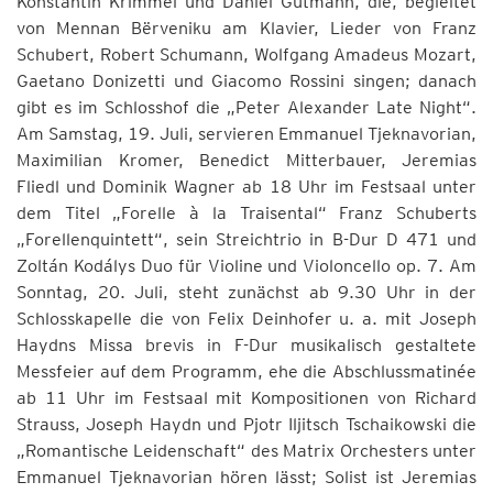
Konstantin Krimmel und Daniel Gutmann, die, begleitet
von Mennan Bërveniku am Klavier, Lieder von Franz
Schubert, Robert Schumann, Wolfgang Amadeus Mozart,
Gaetano Donizetti und Giacomo Rossini singen; danach
gibt es im Schlosshof die „Peter Alexander Late Night“.
Am Samstag, 19. Juli, servieren Emmanuel Tjeknavorian,
Maximilian Kromer, Benedict Mitterbauer, Jeremias
Fliedl und Dominik Wagner ab 18 Uhr im Festsaal unter
dem Titel „Forelle à la Traisental“ Franz Schuberts
„Forellenquintett“, sein Streichtrio in B-Dur D 471 und
Zoltán Kodálys Duo für Violine und Violoncello op. 7. Am
Sonntag, 20. Juli, steht zunächst ab 9.30 Uhr in der
Schlosskapelle die von Felix Deinhofer u. a. mit Joseph
Haydns Missa brevis in F-Dur musikalisch gestaltete
Messfeier auf dem Programm, ehe die Abschlussmatinée
ab 11 Uhr im Festsaal mit Kompositionen von Richard
Strauss, Joseph Haydn und Pjotr Iljitsch Tschaikowski die
„Romantische Leidenschaft“ des Matrix Orchesters unter
Emmanuel Tjeknavorian hören lässt; Solist ist Jeremias