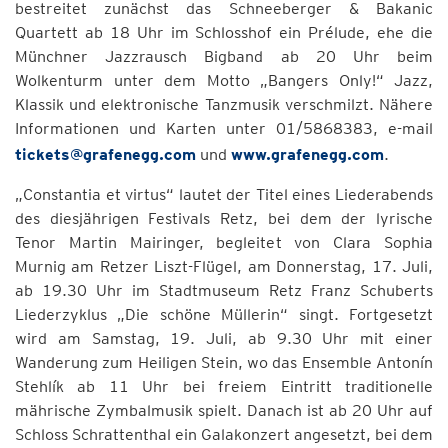
bestreitet zunächst das Schneeberger & Bakanic
Quartett ab 18 Uhr im Schlosshof ein Prélude, ehe die
Münchner Jazzrausch Bigband ab 20 Uhr beim
Wolkenturm unter dem Motto „Bangers Only!“ Jazz,
Klassik und elektronische Tanzmusik verschmilzt. Nähere
Informationen und Karten unter 01/5868383, e-mail
tickets@grafenegg.com
und
www.grafenegg.com
.
„Constantia et virtus“ lautet der Titel eines Liederabends
des diesjährigen Festivals Retz, bei dem der lyrische
Tenor Martin Mairinger, begleitet von Clara Sophia
Murnig am Retzer Liszt-Flügel, am Donnerstag, 17. Juli,
ab 19.30 Uhr im Stadtmuseum Retz Franz Schuberts
Liederzyklus „Die schöne Müllerin“ singt. Fortgesetzt
wird am Samstag, 19. Juli, ab 9.30 Uhr mit einer
Wanderung zum Heiligen Stein, wo das Ensemble Antonín
Stehlík ab 11 Uhr bei freiem Eintritt traditionelle
mährische Zymbalmusik spielt. Danach ist ab 20 Uhr auf
Schloss Schrattenthal ein Galakonzert angesetzt, bei dem