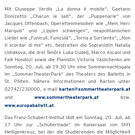
Mit Giuseppe Verdis „La donna è mobile“, Gaetano
Donizettis „Chacun le sait“, der „Puppenarie“ von
Jacques Offenbach, Operettenmelodien wie „Mein Herr
Marquis“ und „Lippen schweigen“, neapolitanischen
Lieder wie „Funiculì, Funiculà“, „Torna a Surriento“, „Non
ti scordar di me“ etc. bestreiten die Sopranistin Natalia
Ushakova, die drei Tenöre Luka Gudelj, Marco Ascani und
Faik Hondozi sowie die Pianistin Victoria Vasilchenko am
Sonntag, 20. Juli, ab 19.30 Uhr eine Sommernachtsgala
im „SommerTheaterPark“ des Theaters des Balletts in
St. Pölten. Nähere Informationen und Karten unter
02742/230000, e-mail
karten@sommertheaterpark.at
und
www.sommertheaterpark.at
bzw.
www.europaballett.at
.
Das Franz-Schubert-Institut lädt am Sonntag, 20. Juli, ab
17 Uhr zur „Schubertiade“ im Kaisersaal von Stift
Heiligenkreuz, bei der die Studierenden die Möglichkeit