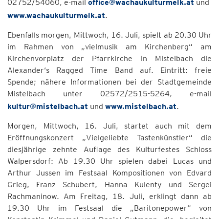
02752/54060, e-mail
office@wachaukulturmelk.at
und
www.wachaukulturmelk.at
.
Ebenfalls morgen, Mittwoch, 16. Juli, spielt ab 20.30 Uhr
im Rahmen von „vielmusik am Kirchenberg“ am
Kirchenvorplatz der Pfarrkirche in Mistelbach die
Alexander‘s Ragged Time Band auf. Eintritt: freie
Spende; nähere Informationen bei der Stadtgemeinde
Mistelbach unter 02572/2515-5264, e-mail
kultur@mistelbach.at
und
www.mistelbach.at
.
Morgen, Mittwoch, 16. Juli, startet auch mit dem
Eröffnungskonzert „Vielgeliebte Tastenkünstler“ die
diesjährige zehnte Auflage des Kulturfestes Schloss
Walpersdorf: Ab 19.30 Uhr spielen dabei Lucas und
Arthur Jussen im Festsaal Kompositionen von Edvard
Grieg, Franz Schubert, Hanna Kulenty und Sergei
Rachmaninow. Am Freitag, 18. Juli, erklingt dann ab
19.30 Uhr im Festsaal die „Baritonepower“ von