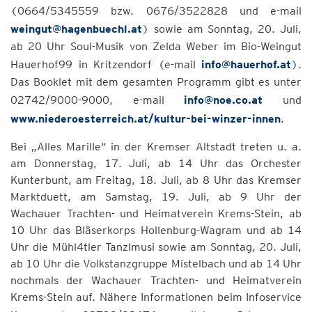
(0664/5345559 bzw. 0676/3522828 und e-mail
weingut@hagenbuechl.at
) sowie am Sonntag, 20. Juli,
ab 20 Uhr Soul-Musik von Zelda Weber im Bio-Weingut
Hauerhof99 in Kritzendorf (e-mail
info@hauerhof.at
).
Das Booklet mit dem gesamten Programm gibt es unter
02742/9000-9000, e-mail
info@noe.co.at
und
www.niederoesterreich.at/kultur-bei-winzer-innen
.
Bei „Alles Marille“ in der Kremser Altstadt treten u. a.
am Donnerstag, 17. Juli, ab 14 Uhr das Orchester
Kunterbunt, am Freitag, 18. Juli, ab 8 Uhr das Kremser
Marktduett, am Samstag, 19. Juli, ab 9 Uhr der
Wachauer Trachten- und Heimatverein Krems-Stein, ab
10 Uhr das Bläserkorps Hollenburg-Wagram und ab 14
Uhr die Mühl4tler Tanzlmusi sowie am Sonntag, 20. Juli,
ab 10 Uhr die Volkstanzgruppe Mistelbach und ab 14 Uhr
nochmals der Wachauer Trachten- und Heimatverein
Krems-Stein auf. Nähere Informationen beim Infoservice