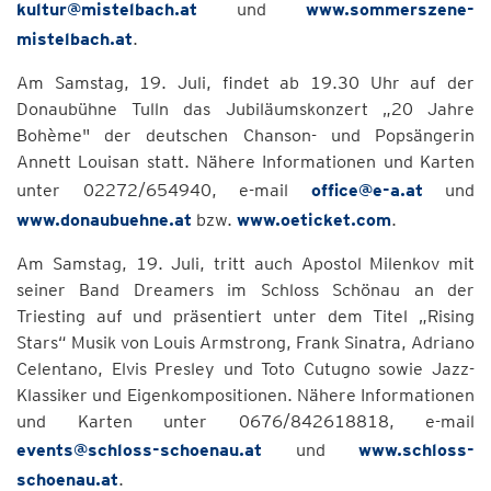
kultur@mistelbach.at
und
www.sommerszene-
mistelbach.at
.
Am Samstag, 19. Juli, findet ab 19.30 Uhr auf der
Donaubühne Tulln das Jubiläumskonzert „20 Jahre
Bohème" der deutschen Chanson- und Popsängerin
Annett Louisan statt. Nähere Informationen und Karten
unter 02272/654940, e-mail
office@e-a.at
und
www.donaubuehne.at
bzw.
www.oeticket.com
.
Am Samstag, 19. Juli, tritt auch Apostol Milenkov mit
seiner Band Dreamers im Schloss Schönau an der
Triesting auf und präsentiert unter dem Titel „Rising
Stars“ Musik von Louis Armstrong, Frank Sinatra, Adriano
Celentano, Elvis Presley und Toto Cutugno sowie Jazz-
Klassiker und Eigenkompositionen. Nähere Informationen
und Karten unter 0676/842618818, e-mail
events@schloss-schoenau.at
und
www.schloss-
schoenau.at
.