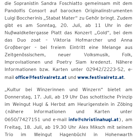
die Sopranistin Sandra Foschiatto gemeinsam mit dem
Pandolfis Consort auf barocken Originalinstrumenten
Luigi Boccherinis „Stabat Mater“ zu Gehör bringt. Zudem
gibt es am Sonntag, 20. Juli, ab 11 Uhr in der
Nußwaldkellergasse Platt das Konzert „Gold“, bei dem
das Duo zoat – Viktoria Hofmarcher und Anna
Großberger – bei freiem Eintritt eine Melange aus
Zeitgenössischem, neuer Volksmusik, Folk,
Improvisationen und Poetry Slam kredenzt. Nähere
Informationen bzw. Karten unter 02942/2223-52, e-
mail
office@festivalretz.at
und
www.festivalretz.at
.
„Kultur bei Winzerinnen und Winzern“ bietet am
Donnerstag, 17. Juli, ab 19 Uhr Das schottische Prinzip
im Weingut Hugl & Herbst am Heurigenstein in Zöbing
(nähere Informationen und Karten unter
0650/7427151 und e-mail
info@christinahugl.at
), am
Freitag, 18. Juli, ab 19.30 Uhr Alex Miksch mit seinem
Trio im Weingut Hagenbüchl in Hohenwarth