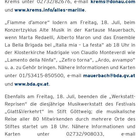
Krems unter 02732/82676, e-mail
krems@donau.com
und
www.krems.info/alles-marille
.
„Fiamme d’amore“ lodern am Freitag, 18. Juli, beim
Konzertzyklus Alte Musik in der Kartause Mauerbach,
wenn Marta Redaelli, Alberto Maron und das Ensemble
La Bella Brigada bei „Italia mia – La festa“ ab 18 Uhr in
der Klosterkirche Madrigale von Claudio Monteverdi wie
„Lamento della Ninfa“, „Zefiro torna“, „Ardo, avvampo“
u. a. zu Gehör bringen. Nähere Informationen und Karten
unter 01/53415-850500, e-mail
mauerbach@bda.gv.at
und
www.bda.gv.at
.
Ebenfalls am Freitag, 18. Juli, beenden die „Werkstatt-
Reprisen“ die diesjährige Musikwerkstatt des Festivals
„Glatt&Verkehrt“ im Stift Göttweig; die musikalische
Reise aller 80 Mitwirkenden durch mehrere Orte des
Stiftes startet um 18 Uhr. Nähere Informationen und
Karten unter 02732/908033, e-mail