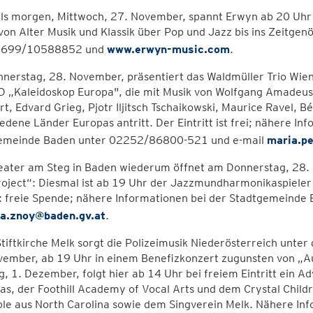
lls morgen, Mittwoch, 27. November, spannt Erwyn ab 20 Uhr
on Alter Musik und Klassik über Pop und Jazz bis ins Zeitge
 0699/10588852 und
www.erwyn-music.com
.
erstag, 28. November, präsentiert das Waldmüller Trio Wien
D „Kaleidoskop Europa", die mit Musik von Wolfgang Amadeus
t, Edvard Grieg, Pjotr Iljitsch Tschaikowski, Maurice Ravel, Bé
edene Länder Europas antritt. Der Eintritt ist frei; nähere In
emeinde Baden unter 02252/86800-521 und e-mail
maria.p
eater am Steg in Baden wiederum öffnet am Donnerstag, 28. 
oject“: Diesmal ist ab 19 Uhr der Jazzmundharmonikaspieler
tt: freie Spende; nähere Informationen bei der Stadtgemein
ia.znoy@baden.gv.at
.
Stiftkirche Melk sorgt die Polizeimusik Niederösterreich unte
vember, ab 19 Uhr in einem Benefizkonzert zugunsten von „A
, 1. Dezember, folgt hier ab 14 Uhr bei freiem Eintritt ein A
as, der Foothill Academy of Vocal Arts und dem Crystal Childr
e aus North Carolina sowie dem Singverein Melk. Nähere Inf