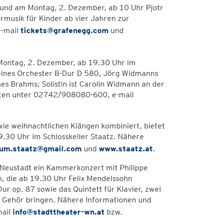
 und am Montag, 2. Dezember, ab 10 Uhr Pjotr
rmusik für Kinder ab vier Jahren zur
e-mail
tickets@grafenegg.com
und
 Montag, 2. Dezember, ab 19.30 Uhr im
kleines Orchester B-Dur D 580, Jörg Widmanns
es Brahms; Solistin ist Carolin Widmann an der
ölten unter 02742/908080-600, e-mail
wie weihnachtlichen Klängen kombiniert, bietet
.30 Uhr im Schlosskeller Staatz. Nähere
rum.staatz@gmail.com
und
www.staatz.at
.
 Neustadt ein Kammerkonzert mit Philippe
, die ab 19.30 Uhr Felix Mendelssohn
Dur op. 87 sowie das Quintett für Klavier, zwei
zu Gehör bringen. Nähere Informationen und
mail
info@stadttheater-wn.at
bzw.