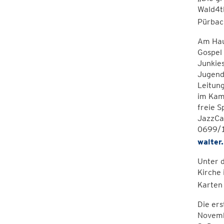
Wald4t
Pürbac
Am Hau
Gospel 
Junkie
Jugend
Leitung
im Kamm
freie S
JazzCa
0699/1
walter
Unter 
Kirche 
Karten
Die ers
Novemb