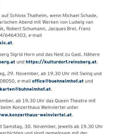
.
r, auf Schloss Thalheim, wenn Michael Schade,
rarischen Abend mit Werken von Ludwig van
řák, Robert Schumann, Jacques Brel, Franz
664/6464303, e-mail
ic.at
.
erg Sigrid Horn und das Nest zu Gast. Nähere
berg.at
und
https://kulturdorf.reinsberg.at
.
itag, 29. November, ab 19.30 Uhr mit Swing und
908050, e-mail
office@buehneimhof.at
und
karten@buhneimhof.at
.
ovember, ab 19.30 Uhr das Queen Theatre mit
 beim Konzerthaus Weinviertel unter
ww.konzerthaus-weinviertel.at
.
nd Samstag, 30. November, jeweils ab 19.30 Uhr
eschichten und singt gemeinsam mit der