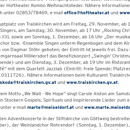
ler Hoftheater Kombo Weihnachtslieder. Nähere Informatione
h unter 02853/78469, e-mail
office@hoftheater.at
und
www.
ptplatz von Traiskirchen wird am Freitag, 29. November, ab 
Singers, am Samstag, 30. November, ab 17 Uhr „Rocking Chri
s XXL sowie am Sonntag, 1. Dezember, ab 16 Uhr „Der musika
chor bzw. -Ensemble Singen unterm Regenbogen und dem Kirch
 von Dagmar Stöhr geboten; der Eintritt ist jeweils frei. D
garnsaal Möllersdorf das Benefizkonzert „Swingin‘ Christma
pende) und am Dienstag, 3. Dezember, ab 19 Uhr im Ristorante 
fé“ mit dem Quartett Jazzlab (Eintritt: freie Spende; Platz
0311726). Nähere Informationen beim Kulturamt Traiskirch
.skoda@traiskirchen.gv.at
und
www.traiskirchen.gv.at
.
dem Motto „We Wait - We Hope“ singt Carole Alston am Samsta
in Stockern Gospels, Spirituals und inspirierende Lieder zum
 unter e-mail
marte@meiseldorf.at
und
www.marte.meiseldo
ten Adventkonzerte in der Stiftskirche von Göttweig bestrei
er), der Weinlandchor Rohrendorf (Sonntag, 1. Dezember), 