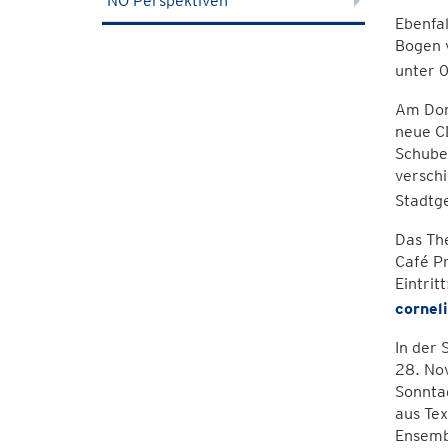
NÖ Perspektiven
Ebenfa
Bogen v
unter
Am Donn
neue C
Schuber
verschi
Stadtg
Das Th
Café Pr
Eintri
cornel
In der 
28. No
Sonntag
aus Tex
Ensembl