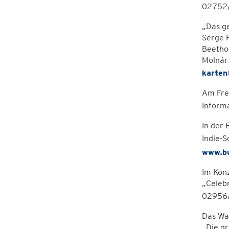
02752/
„Das ge
Serge F
Beethov
Molnár
karten
Am Fre
Inform
In der 
Indie-
www.bu
Im Konz
„Celebr
02956/
Das Wal
„Die g