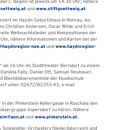
ber). Beginn ist jeweils um 14.30 Uhr; nähere
goettweig.at
und
www.stiftgoettweig.at
.
nzert im Haydn-Geburtshaus in Rohrau, wo
s Christian Andersen, Oscar Wilde und Erich
onelle Weihnachtslieder und Kompositionen der
 Uhr, nähere Informationen und Karten bei der
@haydnregion-noe.at
und
www.haydnregion-
f“ ab 16 Uhr im Stadttheater Berndorf zu einem
 Daniela Fally, Daniel Ott, Samuel Neubauer,
d Blechbläserensemble der Musikschule
ndorf unter 02672/82253-43, e-mail
n der Pinkelstein-Kellergasse in Raschala den
nbläsergruppe Aspersdorf zu hören. Nähere
aim@aon.at
und
www.pinkelstein.at
.
s Tonkünstler-Orchesters Niederösterreich und