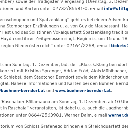
mber) sowie der Tradigister Viergesang (Dienstag, 3. Dezem
ationen und Karten unter 02732/85581-0, e-mail
info@stift
ernschnuppen und Spatzenklang“ geht es bei einem Adventko
ina Stemberger Erzählungen u. a. von Guy de Maupassant, Han
 liest und das Solistinnen-Vokalquartett Spatzenklang traditi
Haydn und ihrer Zeitgenossen singt. Beginn ist um 15 und 18
region Niederösterreich“ unter 02164/2268, e-mail
tickets
ls am Sonntag, 1. Dezember, lädt der „Klassik.Klang berndor
onzert mit Kristina Sprenger, Adrian Eröd, Alois Mühlbacher,
d Schiebel, dem Stadtchor Berndorf sowie dem Kinderchor un
ingtal. Nähere Informationen und Karten bei den Bühnen Ber
@buehnen-berndorf.at
und
www.buehnen-berndorf.at
.
Raschalaer Köllamauna am Sonntag, 1. Dezember, ab 10 Uhr i
 in Raschala“ veranstalten, ist dabei u. a. auch die Jagdhor
ationen unter 0664/2563981, Werner Daim, e-mail
werner.d
torium von Schloss Grafenegg bringen ein Streichquartett de