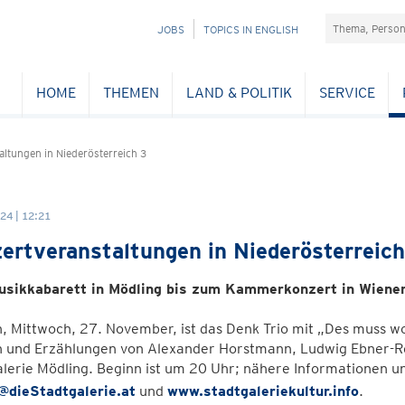
Suchefeld
NAVIGATION
JOBS
TOPICS IN ENGLISH
ÜBERSPRINGEN
HOME
THEMEN
LAND & POLITIK
SERVICE
ltungen in Niederösterreich 3
24 | 12:21
ertveranstaltungen in Niederösterreich
sikkabarett in Mödling bis zum Kammerkonzert in Wiene
 Mittwoch, 27. November, ist das Denk Trio mit „Des muss wo
 und Erzählungen von Alexander Horstmann, Ludwig Ebner-Reit
alerie Mödling. Beginn ist um 20 Uhr; nähere Informationen 
@dieStadtgalerie.at
und
www.stadtgaleriekultur.info
.