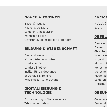
BAUEN & WOHNEN
FREIZ
Bauen & Neubau
Freizeit 
Kaufen & Verkaufen
Sport
Sanieren & Renovieren
Wohnen & Leben
GESEL
Gemeinnützige/mildtätige Stiftungen
Familien
Frauen
BILDUNG & WISSENSCHAFT
Gleichbeh
Aus- und Weiterbildung
Monitorin
Kindergärten & Schulen
Jugend
Landesarchiv
Kinderbe
Landesbibliothek
Konsumen
Institut für Landeskunde
Menschen
Stipendien & Beihilfen
Niederlas
Wissenschaft & Forschung
Senioren
Tierschut
DIGITALISIERUNG &
TECHNOLOGIE
GESUN
Digitalisierung in Niederösterreich
Coronavi
Telekommunikation
Amtsarzt 