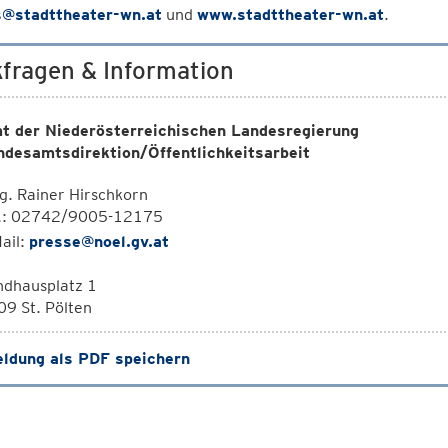
s@stadttheater-wn.at
und
www.stadttheater-wn.at
.
fragen & Information
t der Niederösterreichischen Landesregierung
ndesamtsdirektion/Öffentlichkeitsarbeit
. Rainer Hirschkorn
l.: 02742/9005-12175
ail:
presse@noel.gv.at
ndhausplatz 1
9 St. Pölten
ldung als PDF speichern