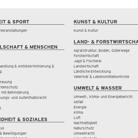
EIT & SPORT
KUNST & KULTUR
& Veranstaltungen
Kunst & Kultur
LAND- & FORSTWIRTSCH
LSCHAFT & MENSCHEN
Agrarstruktur, Boden, Güterwege
Forstwirtschaft
Jagd & Fischerei
andlung & Antidiskriminierung &
Landwirtschaft
g
Ländliche Entwicklung
Veterinär & Lebensmittelkontrolle
treuung
tenschutz
UMWELT & WASSER
 mit Behinderung
Umwelt-, Klima- und Energiebericht
sungs- und Aufenthaltsrecht
Abfall
Energie
z
Klima
Luft
DHEIT & SOZIALES
Nachhaltigkeit
rus
Naturschutz
& Bewilligungen
Umweltrecht