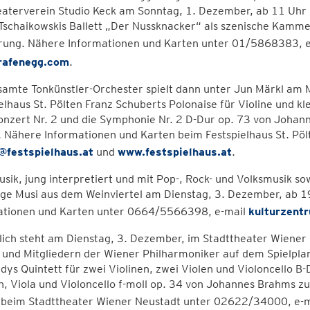
eaterverein Studio Keck am Sonntag, 1. Dezember, ab 11 Uhr
h Tschaikowskis Ballett „Der Nussknacker“ als szenische Kamme
rung. Nähere Informationen und Karten unter 01/5868383, 
rafenegg.com
.
samte Tonkünstler-Orchester spielt dann unter Jun Märkl am
elhaus St. Pölten Franz Schuberts Polonaise für Violine und 
onzert Nr. 2 und die Symphonie Nr. 2 D-Dur op. 73 von Johann
e. Nähere Informationen und Karten beim Festspielhaus St. P
@festspielhaus.at
und
www.festspielhaus.at
.
sik, jung interpretiert und mit Pop-, Rock- und Volksmusik so
ge Musi aus dem Weinviertel am Dienstag, 3. Dezember, ab 19
ationen und Karten unter 0664/5566398, e-mail
kulturzent
lich steht am Dienstag, 3. Dezember, im Stadttheater Wiener
und Mitgliedern der Wiener Philharmoniker auf dem Spielplan
dys Quintett für zwei Violinen, zwei Violen und Violoncello B-
n, Viola und Violoncello f-moll op. 34 von Johannes Brahms 
 beim Stadttheater Wiener Neustadt unter 02622/34000, e-