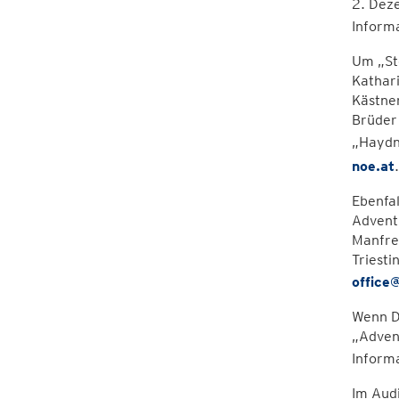
2. Deze
Inform
Um „St
Kathar
Kästner
Brüder 
„Haydn
noe.at
.
Ebenfal
Adventk
Manfre
Triest
office
Wenn D‘
„Advent
Inform
Im Audi