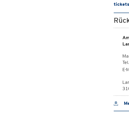
ticket
Rück
Am
La
Mag
Te
E-M
La
310
Me