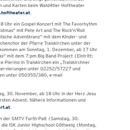
n und Karten beim Wald4tler Hoftheater
hoftheater.at
.
18 Uhr ein Gospel-Konzert mit The Favorhythm
stmas“ mit Pete Art and The Rock’n’Roll
lische Adventkranz“ mit dem Kinder- und
enchor der Pfarre Traiskirchen unter der
azu kommen am Sonntag, 1. Dezember, ab 17 Uhr
s“ mit dem 7:pm Big Band Project (Eintritt:
Pierino in Traiskirchen ein „Traiskirchner
reservierungen unter 02252/57227 und
en unter 050355/380, e-mail
g, 30. November, ab 18 Uhr in der Herz Jesu
 ersten Advent. Nähere Informationen und
rf.at
.
ten der GMTV Furth-Palt (Samstag, 30.
die ISK Junior Highschool Göttweig (Montag,