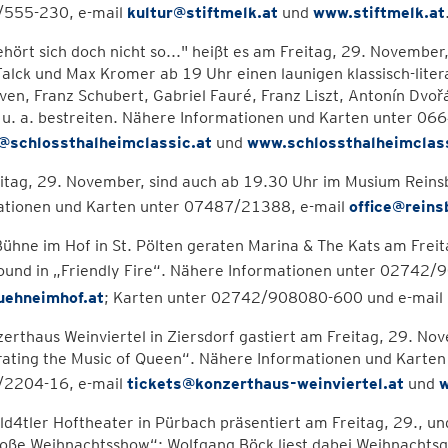
555-230, e-mail
kultur@stiftmelk.at
und
www.stiftmelk.at
hört sich doch nicht so..." heißt es am Freitag, 29. Novembe
alck und Max Kromer ab 19 Uhr einen launigen klassisch-lite
en, Franz Schubert, Gabriel Fauré, Franz Liszt, Antonín Dvo
 u. a. bestreiten. Nähere Informationen und Karten unter 0
@schlossthalheimclassic.at
und
www.schlossthalheimclass
itag, 29. November, sind auch ab 19.30 Uhr im Musium Reinsb
ationen und Karten unter 07487/21388, e-mail
office@reins
Bühne im Hof in St. Pölten geraten Marina & The Kats am Fre
Sound in „Friendly Fire“. Nähere Informationen unter 02742/
ehneimhof.at
; Karten unter 02742/908080-600 und e-mail
erthaus Weinviertel in Ziersdorf gastiert am Freitag, 29. N
ating the Music of Queen“. Nähere Informationen und Karten
2204-16, e-mail
tickets@konzerthaus-weinviertel.at
und
w
d4tler Hoftheater in Pürbach präsentiert am Freitag, 29., u
roße Weihnachtsshow“: Wolfgang Böck liest dabei Weihnachtsg