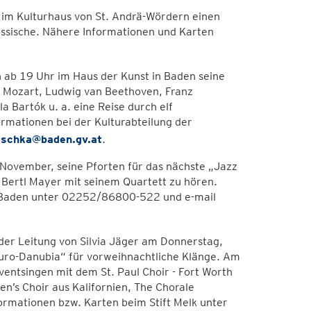
 im Kulturhaus von St. Andrä-Wördern einen
nössische. Nähere Informationen und Karten
 ab 19 Uhr im Haus der Kunst in Baden seine
 Mozart, Ludwig van Beethoven, Franz
la Bartók u. a. eine Reise durch elf
formationen bei der Kulturabteilung der
eschka@baden.gv.at
.
November, seine Pforten für das nächste „Jazz
 Bertl Mayer mit seinem Quartett zu hören.
de Baden unter 02252/86800-522 und e-mail
r der Leitung von Silvia Jäger am Donnerstag,
uro-Danubia“ für vorweihnachtliche Klänge. Am
dventsingen mit dem St. Paul Choir - Fort Worth
en’s Choir aus Kalifornien, The Chorale
ormationen bzw. Karten beim Stift Melk unter