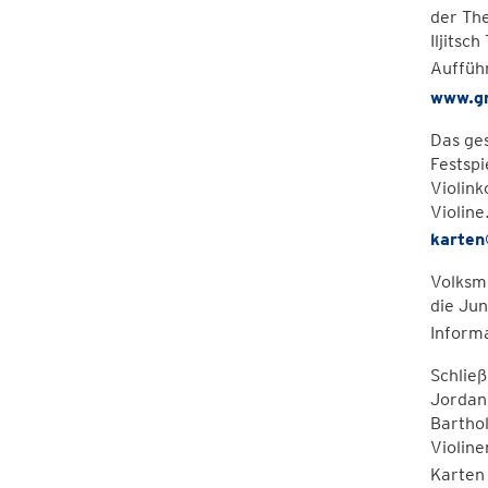
der Th
Iljitsc
Auffüh
www.g
Das ge
Festspi
Violink
Violin
karten
Volksmu
die Jun
Inform
Schließ
Jordan 
Barthol
Violine
Karten