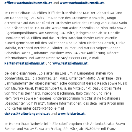
office@wachaukulturmelk.at
und
www.wachaukulturmelk.at
.
Im Festspielhaus St. Pölten trifft der französische Musiker Richard Galliano
am Donnerstag, 21. März, im Rahmen des Crossover-Konzerts „Tango
orchestral“ auf das Tonkünstler-Orchester unter der Leitung von Yutaka Sado
und präsentiert ab 19.30 Uhr Werke von Astor Piazzolla und Nino Rota sowie
Eigenkompositionen. Am Sonntag, 24. März, bringen dann ab 18 Uhr die
Domkantorei St. Pölten und das L’Orfeo Barockorchester unter Valentin
Kunert gemeinsam mit den Solistinnen und Solisten Christina Gansch, Ulrike
Malotta, Bernhard Berchtold, Günter Haumer und Markus Volpert Johann
Sebastian Bachs „Johannes-Passion“ BWV 245 zur Aufführung. Nähere
Informationen und Karten unter 02742/908080-600, e-mail
karten@festspielhaus.at
und
www.festspielhaus.at
.
Bei der diesjährigen „Loisiarte“ im Loisium in Langenlois stehen von
Donnerstag, 21., bis Sonntag, 24. März, unter dem Motto „Vier Tage - Drei
Jahrhunderte“ der oberösterreichische Komponist Gerald Resch sowie Musik
von Maurice Ravel, Franz Schubert u. a. im Mittelpunkt. Dazu gibt es Texte
von Thomas Bernhard, Ingeborg Bachmann, Italo Calvino und Irène
Némirovsky sowie ein eigenes Kinderprogramm mit Christine Nöstlingers
„Geschichten vom Franz“. Nähere Informationen, das detaillierte Programm
und Karten unter 02734/3450, e-mail
tickets@kulturlangenlois.at
und
www.loisiarte.at
.
Im Konzerthaus Weinviertel in Ziersdorf begeben sich Antonia Straka, Brayn
Benner und Václav Fuksa am Freitag, 22. März, ab 19.30 Uhr mit Franz