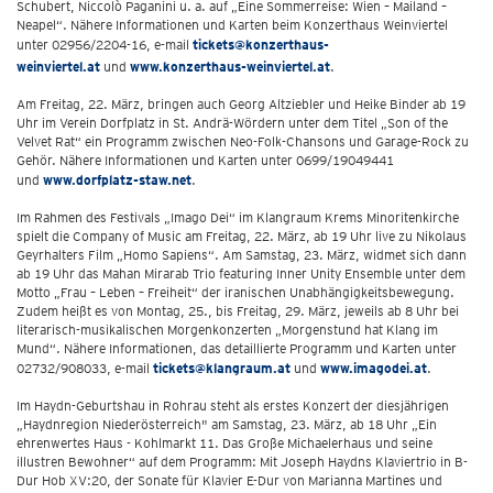
Schubert, Niccolò Paganini u. a. auf „Eine Sommerreise: Wien – Mailand –
Neapel“. Nähere Informationen und Karten beim Konzerthaus Weinviertel
unter 02956/2204-16, e-mail
tickets@konzerthaus-
weinviertel.at
und
www.konzerthaus-weinviertel.at
.
Am Freitag, 22. März, bringen auch Georg Altziebler und Heike Binder ab 19
Uhr im Verein Dorfplatz in St. Andrä-Wördern unter dem Titel „Son of the
Velvet Rat“ ein Programm zwischen Neo-Folk-Chansons und Garage-Rock zu
Gehör. Nähere Informationen und Karten unter 0699/19049441
und
www.dorfplatz-staw.net
.
Im Rahmen des Festivals „Imago Dei“ im Klangraum Krems Minoritenkirche
spielt die Company of Music am Freitag, 22. März, ab 19 Uhr live zu Nikolaus
Geyrhalters Film „Homo Sapiens“. Am Samstag, 23. März, widmet sich dann
ab 19 Uhr das Mahan Mirarab Trio featuring Inner Unity Ensemble unter dem
Motto „Frau – Leben – Freiheit“ der iranischen Unabhängigkeitsbewegung.
Zudem heißt es von Montag, 25., bis Freitag, 29. März, jeweils ab 8 Uhr bei
literarisch-musikalischen Morgenkonzerten „Morgenstund hat Klang im
Mund“. Nähere Informationen, das detaillierte Programm und Karten unter
02732/908033, e-mail
tickets@klangraum.at
und
www.imagodei.at
.
Im Haydn-Geburtshau in Rohrau steht als erstes Konzert der diesjährigen
„Haydnregion Niederösterreich" am Samstag, 23. März, ab 18 Uhr „Ein
ehrenwertes Haus - Kohlmarkt 11. Das Große Michaelerhaus und seine
illustren Bewohner“ auf dem Programm: Mit Joseph Haydns Klaviertrio in B-
Dur Hob XV:20, der Sonate für Klavier E-Dur von Marianna Martines und