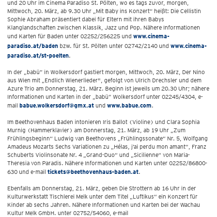
und 20 Uhr im Cinema Paradiso St. Pölten, wo es tags zuvor, morgen,
Mittwoch, 20. März, ab 9.30 Uhr „Mit Baby ins Konzert“ heißt: Die Cellistin
Sophie Abraham präsentiert dabei für Eltern mit ihren Babys
Klanglandschaften zwischen Klassik, Jazz und Pop. Nähere Informationen
und Karten für Baden unter 02252/256225 und
www.cinema-
paradiso.at/baden
bzw. für St. Pölten unter 02742/2140 und
www.cinema-
paradiso.at/st-poelten
.
In der „babü” in Wolkersdorf gastiert morgen, Mittwoch, 20. März, Der Nino
aus Wien mit „Endlich Wienerlieder", gefolgt von Ulrich Drechsler und dem
Azure Trio am Donnerstag, 21. März. Beginn ist jeweils um 20.30 Uhr; nähere
Informationen und Karten in der „babü” Wolkersdorf unter 02245/4304, e-
mail
babue.wolkersdorf@gmx.at
und
www.babue.com
.
Im Beethovenhaus Baden intonieren Iris Ballot (Violine) und Clara Sophia
Murnig (Hammerklavier) am Donnerstag, 21. März, ab 19 Uhr „Zum
Frühlingsbeginn“ Ludwig van Beethovens „Frühlingssonate“ Nr. 5, Wolfgang
Amadeus Mozarts Sechs Variationen zu „Hélas, j’ai perdu mon amant“, Franz
Schuberts Violinsonate Nr. 4 „Grand-Duo“ und „Sicilienne“ von Maria-
Theresia von Paradis. Nähere Informationen und Karten unter 02252/86800-
630 und e-mail
tickets@beethovenhaus-baden.at
.
Ebenfalls am Donnerstag, 21. März, geben Die Strottern ab 16 Uhr in der
Kulturwerkstatt Tischlerei Melk unter dem Titel „Luftikus“ ein Konzert für
Kinder ab sechs Jahren. Nähere Informationen und Karten bei der Wachau
Kultur Melk GmbH. unter 02752/54060, e-mail