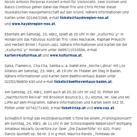
Nicolo Antonio Porporas Konzert a-moll für Violoncello, zwei Violinen und
Basso Continuo gehen dabei das Pleyel-Trio und Chris Pichler dieser
musikalischen Hausgemeinschaft auf den Grund. Nähere Informationen und
Karten unter 02164/2268, e-mail
tickets@haydnregion-noe.at
und
www.haydnregion-noe.at
.
Ebenfalls am Samstag, 23. März, spielt ab 20 Uhr in der „Kulturmü´µ“ in
Hollabrunn das Fabulous Austrian Trio (Alex Machacek, Raphael Preuschl
und Herbert Birker) Fusion-Jazz. Nähere Informationen und Karten bei der
„Kulturmü´µ“ Hollabrunn unter 0699/11533556, e-mail
karten@kulturmue.at
und
www.kulturmue.at
.
Salsa, Flamenco, Cha Cha, Samba u. a. bietet eine „Noche Latina“ mit Los
Gitanos am Samstag, 23. März, ab 19 Uhr im Theater am Steg in Baden.
Nähere Informationen und Karten beim Beethovenhaus Baden unter
02252/86800-630 und e-mail
tickets@beethovenhaus-baden.at
.
Am Samstag, 23. März, steht auch ab 20.30 Uhr im VAZ St. Pölten ein
„Nachtschicht Revival“ mit Brooklyn Bounce DJ, DJ Atomik, Mr. Gee und MC
LIPM auf dem Programm. Nähere Informationen und Karten beim VAZ St.
Pölten unter 02742/71400, e-mail
ticket@nxp.at
und
www.vaz.at
.
Schließlich bringt das Holzbläserquintett V.Töne bei einem „Frühlingskonzert“
am Sonntag, 24. März, ab 11 Uhr in der Schlosskapelle Walpersdorf Wolfgang
Amadeus Mozarts Ouvertüre zur Oper „Die Zauberflöte“ KV 620, Franz
Danzis Quintett op. 56 Nr. 2 in g-moll, Maurice Ravels „Tombeau de