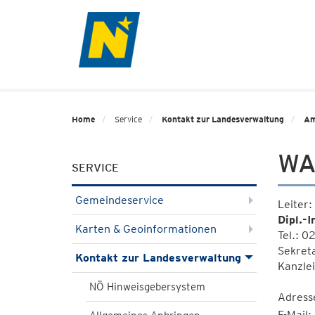
Home
Service
Kontakt zur Landesverwaltung
Am
WA
SERVICE
Gemeindeservice
Leiter:
Dipl.-
Karten & Geoinformationen
Tel.: 
Sekret
Kontakt zur Landesverwaltung
Kanzle
NÖ Hinweisgebersystem
Adress
E-Mail: