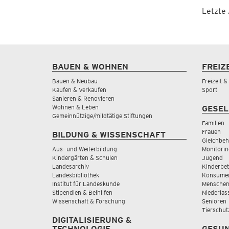
Letzte
BAUEN & WOHNEN
FREIZ
Bauen & Neubau
Freizeit 
Kaufen & Verkaufen
Sport
Sanieren & Renovieren
Wohnen & Leben
GESEL
Gemeinnützige/mildtätige Stiftungen
Familien
Frauen
BILDUNG & WISSENSCHAFT
Gleichbeh
Aus- und Weiterbildung
Monitorin
Kindergärten & Schulen
Jugend
Landesarchiv
Kinderbe
Landesbibliothek
Konsumen
Institut für Landeskunde
Menschen
Stipendien & Beihilfen
Niederlas
Wissenschaft & Forschung
Senioren
Tierschut
DIGITALISIERUNG &
TECHNOLOGIE
GESUN