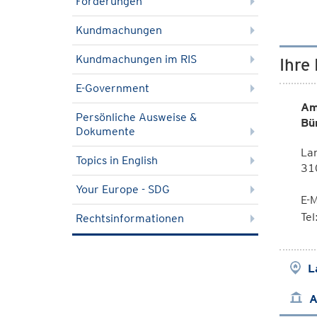
Förderungen
Kundmachungen
Kundmachungen im RIS
Ihre
E-Government
Am
Persönliche Ausweise &
Bü
Dokumente
La
Topics in English
310
Your Europe - SDG
E-M
Te
Rechtsinformationen
L
A