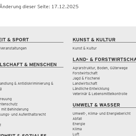
 Änderung dieser Seite: 17.12.2025
EIT & SPORT
KUNST & KULTUR
& Veranstaltungen
Kunst & Kultur
LAND- & FORSTWIRTSCH
LSCHAFT & MENSCHEN
Agrarstruktur, Boden, Güterwege
Forstwirtschaft
Jagd & Fischerei
andlung & Antidiskriminierung &
Landwirtschaft
g
Ländliche Entwicklung
Veterinär & Lebensmittelkontrolle
treuung
tenschutz
UMWELT & WASSER
 mit Behinderung
Umwelt-, Klima- und Energiebericht
sungs- und Aufenthaltsrecht
Abfall
Energie
z
Klima
Luft
DHEIT & SOZIALES