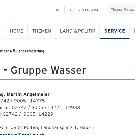
Suchefeld
NAVIGATION
JOBS
TOPICS IN ENGLISH
ÜBERSPRINGEN
HOME
THEMEN
LAND & POLITIK
SERVICE
t der NÖ Landesregierung
 - Gruppe Wasser
Ing. Martin Angelmaier
02742 / 9005 - 14775
ariat: 02742 / 9005 - 14271, 14938
i: 02742 / 9005 -14229
e: 3109 St.Pölten, Landhausplatz 1, Haus 2
post.wa@noel.gv.at