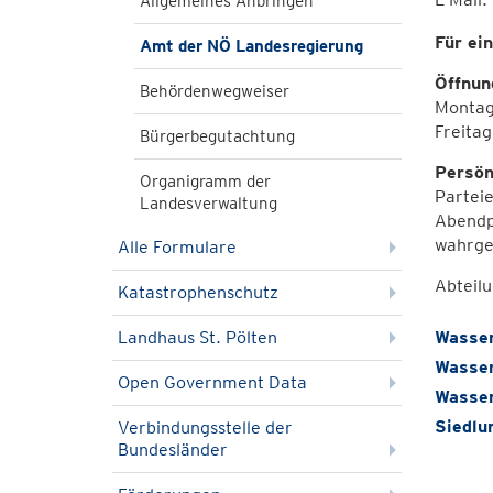
Allgemeines Anbringen
Für ei
Amt der NÖ Landesregierung
Öffnun
Behördenwegweiser
Montag 
Freitag
Bürgerbegutachtung
Persön
Organigramm der
Parteie
Landesverwaltung
Abendp
wahrge
Alle Formulare
Abteil
Katastrophenschutz
Landhaus St. Pölten
Wasser
Wasser
Open Government Data
Wasse
Siedlu
Verbindungsstelle der
Bundesländer