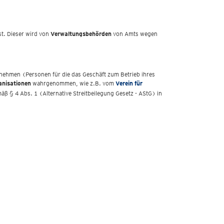
st. Dieser wird von
Verwaltungsbehörden
von Amts wegen
ehmen (Personen für die das Geschäft zum Betrieb ihres
anisationen
wahrgenommen, wie z.B. vom
Verein für
äß § 4 Abs. 1 (Alternative Streitbeilegung Gesetz - AStG) in