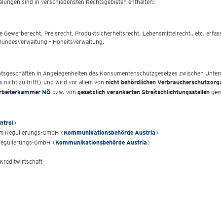
elungen sind in verschiedensten Rechtsgebieten enthalten:
e Gewerberecht, Preisrecht, Produktsicherheitsrecht, Lebensmittelrecht…etc. erfas
 Bundesverwaltung – Hoheitsverwaltung.
tsgeschäften in Angelegenheiten des Konsumentenschutzgesetzes zwischen Untern
nicht zu trifft) und wird vor allem von
nicht behördlichen Verbraucherschutzorg
Arbeiterkammer NÖ
bzw. von
gesetzlich verankerten Streitschlichtungsstellen
gem
ntrol
)
kom Regulierungs-GmbH (
Kommunikationsbehörde Austria
)
 Regulierungs-GmbH (
Kommunikationsbehörde Austria
)
Kreditwirtschaft