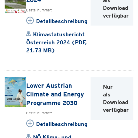
2024
als
Download
Bestellnummer: -
verfügbar
Detailbeschreibung
Klimastatusbericht
Österreich 2024 (PDF,
21.73 MB)
Lower Austrian
Nur
Climate and Energy
als
Download
Programme 2030
verfügbar
Bestellnummer: -
Detailbeschreibung
NÖ Klima- und