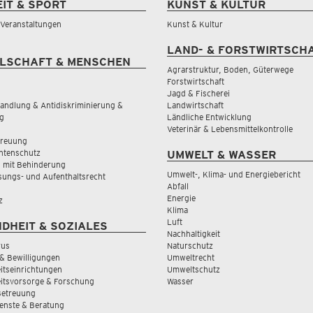
EIT & SPORT
KUNST & KULTUR
& Veranstaltungen
Kunst & Kultur
LAND- & FORSTWIRTSCH
LSCHAFT & MENSCHEN
Agrarstruktur, Boden, Güterwege
Forstwirtschaft
Jagd & Fischerei
andlung & Antidiskriminierung &
Landwirtschaft
g
Ländliche Entwicklung
Veterinär & Lebensmittelkontrolle
treuung
tenschutz
UMWELT & WASSER
 mit Behinderung
Umwelt-, Klima- und Energiebericht
sungs- und Aufenthaltsrecht
Abfall
Energie
z
Klima
Luft
DHEIT & SOZIALES
Nachhaltigkeit
rus
Naturschutz
& Bewilligungen
Umweltrecht
tseinrichtungen
Umweltschutz
itsvorsorge & Forschung
Wasser
Betreuung
ienste & Beratung