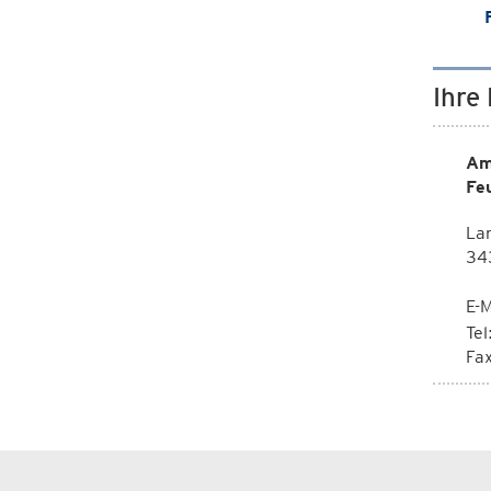
Ihre
Am
Fe
La
343
E-M
Te
Fa