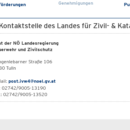
Genehmigungen
Förderungen
Pu
 Kontaktstelle des Landes für Zivil- & K
t der NÖ Landesregierung
uerwehr und Zivilschutz
ngenlebarner Straße 106
0 Tulln
ail:
post.ivw4@noel.gv.at
l: 02742/9005-13190
x: 02742/9005-13520