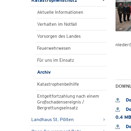
Katastrophenschutz
Aktuelle Informationen
Verhalten im Notfall
Vorsorgen des Landes
niederö
Feuerwehrwesen
Für uns im Einsatz
Archiv
Katastrophenbeihilfe
DOWN
Entgeltfortzahlung nach einem
Do
Großschadensereignis /
Bergrettungseinsatz
Do
0.4 M
Landhaus St. Pölten
Do