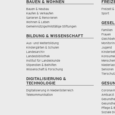
BAUEN & WOHNEN
FREIZ
Bauen & Neubau
Freizeit 
Kaufen & Verkaufen
Sport
Sanieren & Renovieren
Wohnen & Leben
GESEL
Gemeinnützige/mildtätige Stiftungen
Familien
Frauen
BILDUNG & WISSENSCHAFT
Gleichbeh
Aus- und Weiterbildung
Monitorin
Kindergärten & Schulen
Jugend
Landesarchiv
Kinderbe
Landesbibliothek
Konsumen
Institut für Landeskunde
Menschen
Stipendien & Beihilfen
Niederlas
Wissenschaft & Forschung
Senioren
Tierschut
DIGITALISIERUNG &
TECHNOLOGIE
GESUN
Digitalisierung in Niederösterreich
Coronavi
Telekommunikation
Amtsarzt 
Gesundhei
Gesundhe
Pflege & 
Soziale D