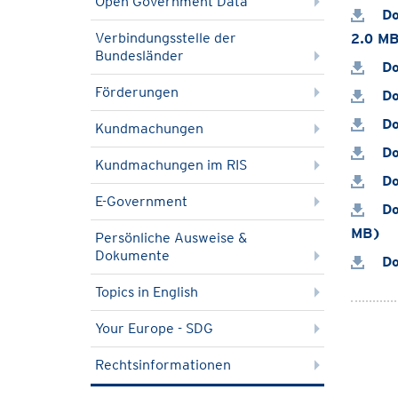
Open Government Data
Do
Verbindungsstelle der
2.0 M
Bundesländer
Do
Förderungen
Do
Do
Kundmachungen
Do
Kundmachungen im RIS
Do
E-Government
Do
MB)
Persönliche Ausweise &
Dokumente
Do
Topics in English
Your Europe - SDG
Rechtsinformationen