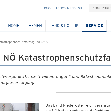
Suchefeld
NAVIGATION
JOBS
TOPICS IN ENGLISH
ÜBERSPRINGEN
HOME
THEMEN
LAND & POLITIK
SERVICE
atastrophenschutzfachtagung 2013
. NÖ Katastrophenschutzfa
chwerpunktthema "Evakuierungen" und Katastrophenlag
nergieversorgung
Das Land Niederösterreich veranst
die NÖ Katastrophenschutzfachtagung