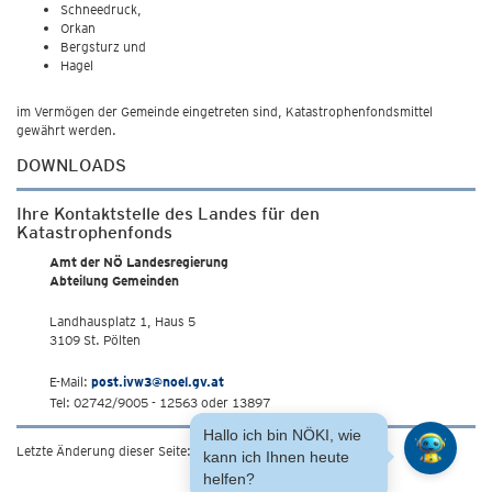
Schneedruck,
Orkan
Bergsturz und
Hagel
im Vermögen der Gemeinde eingetreten sind, Katastrophenfondsmittel
gewährt werden.
DOWNLOADS
Ihre Kontaktstelle des Landes für den
Katastrophenfonds
Amt der NÖ Landesregierung
Abteilung Gemeinden
Landhausplatz 1, Haus 5
3109 St. Pölten
E-Mail:
post.ivw3@noel.gv.at
Tel: 02742/9005 - 12563 oder 13897
Hallo ich bin NÖKI, wie
Letzte Änderung dieser Seite: 14.3.2025
kann ich Ihnen heute
helfen?