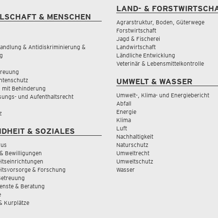
LAND- & FORSTWIRTSCH
LSCHAFT & MENSCHEN
Agrarstruktur, Boden, Güterwege
Forstwirtschaft
Jagd & Fischerei
andlung & Antidiskriminierung &
Landwirtschaft
g
Ländliche Entwicklung
Veterinär & Lebensmittelkontrolle
treuung
tenschutz
UMWELT & WASSER
 mit Behinderung
Umwelt-, Klima- und Energiebericht
sungs- und Aufenthaltsrecht
Abfall
Energie
z
Klima
Luft
DHEIT & SOZIALES
Nachhaltigkeit
rus
Naturschutz
& Bewilligungen
Umweltrecht
tseinrichtungen
Umweltschutz
itsvorsorge & Forschung
Wasser
Betreuung
ienste & Beratung
e
 & Kurplätze