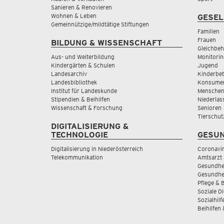
Sanieren & Renovieren
Wohnen & Leben
GESEL
Gemeinnützige/mildtätige Stiftungen
Familien
Frauen
BILDUNG & WISSENSCHAFT
Gleichbeh
Aus- und Weiterbildung
Monitorin
Kindergärten & Schulen
Jugend
Landesarchiv
Kinderbe
Landesbibliothek
Konsumen
Institut für Landeskunde
Menschen
Stipendien & Beihilfen
Niederlas
Wissenschaft & Forschung
Senioren
Tierschut
DIGITALISIERUNG &
TECHNOLOGIE
GESUN
Digitalisierung in Niederösterreich
Coronavi
Telekommunikation
Amtsarzt 
Gesundhei
Gesundhe
Pflege & 
Soziale D
Sozialhilf
Beihilfen