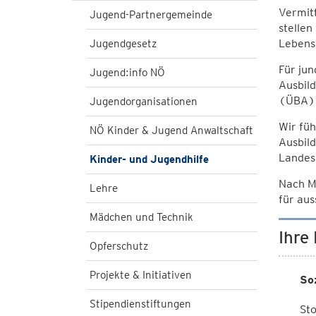
Vermitt
Jugend-Partnergemeinde
stellen
Lebens
Jugendgesetz
Für ju
Jugend:info NÖ
Ausbild
(ÜBA) 
Jugendorganisationen
Wir fü
NÖ Kinder & Jugend Anwaltschaft
Ausbild
Landes
Kinder- und Jugendhilfe
Nach Ma
Lehre
für aus
Mädchen und Technik
Ihre
Opferschutz
Projekte & Initiativen
So
Stipendienstiftungen
St