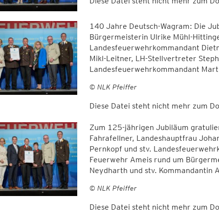
Diese Datei steht nicht mehr zum 
140 Jahre Deutsch-Wagram: Die Ju
Bürgermeisterin Ulrike Mühl-Hittin
Landesfeuerwehrkommandant Dietma
Mikl-Leitner, LH-Stellvertreter Step
Landesfeuerwehrkommandant Marti
© NLK Pfeiffer
Diese Datei steht nicht mehr zum 
Zum 125-jährigen Jubiläum gratul
Fahrafellner, Landeshauptfrau Johan
Pernkopf und stv. Landesfeuerweh
Feuerwehr Ameis rund um Bürgermei
Neydharth und stv. Kommandantin A
© NLK Pfeiffer
Diese Datei steht nicht mehr zum 