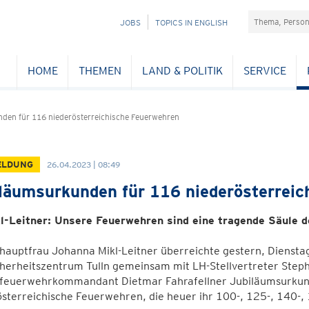
Suchefeld
NAVIGATION
JOBS
TOPICS IN ENGLISH
ÜBERSPRINGEN
HOME
THEMEN
LAND & POLITIK
SERVICE
den für 116 niederösterreichische Feuerwehren
ELDUNG
26.04.2023 | 08:49
läumsurkunden für 116 niederösterreic
l-Leitner: Unsere Feuerwehren sind eine tragende Säule d
hauptfrau Johanna Mikl-Leitner überreichte gestern, Diensta
cherheitszentrum Tulln gemeinsam mit LH-Stellvertreter Step
feuerwehrkommandant Dietmar Fahrafellner Jubiläumsurkund
sterreichische Feuerwehren, die heuer ihr 100-, 125-, 140-,