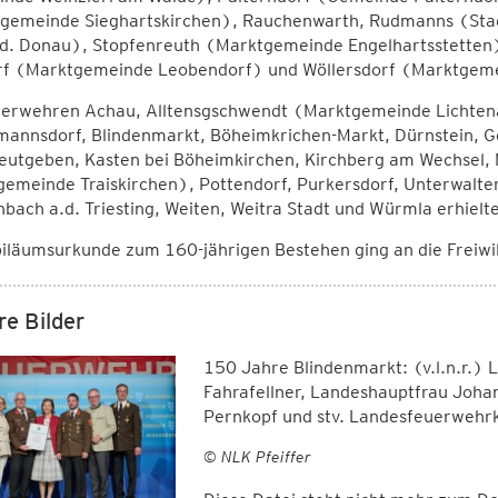
gemeinde Sieghartskirchen), Rauchenwarth, Rudmanns (Sta
.d. Donau), Stopfenreuth (Marktgemeinde Engelhartsstetten),
rf (Marktgemeinde Leobendorf) und Wöllersdorf (Marktgemei
uerwehren Achau, Alltensgschwendt (Marktgemeinde Lichtenau
annsdorf, Blindenmarkt, Böheimkrichen-Markt, Dürnstein, Ge
leutgeben, Kasten bei Böheimkirchen, Kirchberg am Wechsel,
gemeinde Traiskirchen), Pottendorf, Purkersdorf, Unterwalte
bach a.d. Triesting, Weiten, Weitra Stadt und Würmla erhie
biläumsurkunde zum 160-jährigen Bestehen ging an die Freiwi
re Bilder
150 Jahre Blindenmarkt: (v.l.n.r.
Fahrafellner, Landeshauptfrau Johan
Pernkopf und stv. Landesfeuerweh
© NLK Pfeiffer