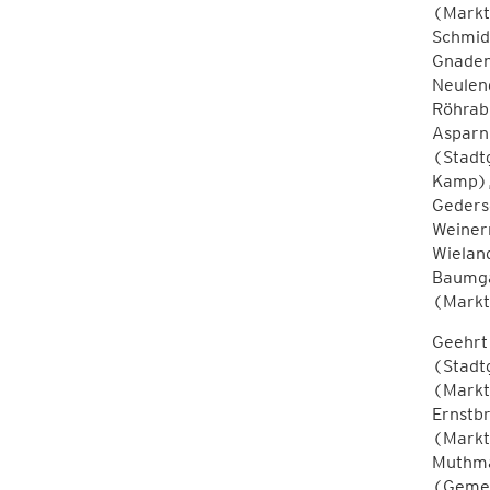
(Markt
Schmid
Gnaden
Neulen
Röhrab
Asparn
(Stadt
Kamp),
Geders
Weiner
Wielan
Baumga
(Markt
Geehrt
(Stadt
(Markt
Ernstb
(Markt
Muthma
(Gemei