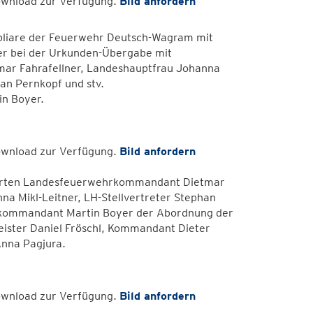
Download zur Verfügung.
Bild anfordern
bliare der Feuerwehr Deutsch-Wagram mit
ger bei der Urkunden-Übergabe mit
r Fahrafellner, Landeshauptfrau Johanna
han Pernkopf und stv.
n Boyer.
Download zur Verfügung.
Bild anfordern
ierten Landesfeuerwehrkommandant Dietmar
na Mikl-Leitner, LH-Stellvertreter Stephan
rkommandant Martin Boyer der Abordnung der
ster Daniel Fröschl, Kommandant Dieter
nna Pagjura.
Download zur Verfügung.
Bild anfordern