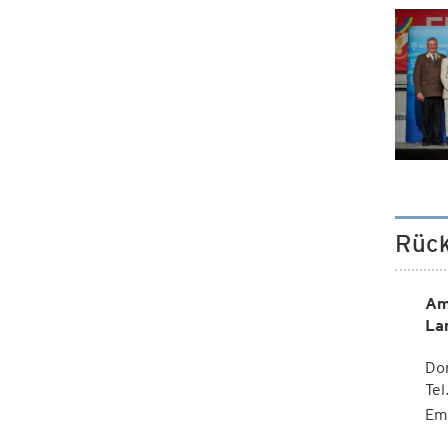
Rück
Am
La
Dor
Te
Em