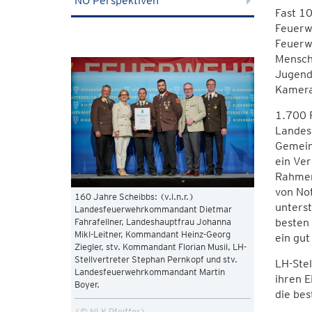
NÖ Perspektiven
Fast 10
Feuerwe
Feuerwe
Mensche
Jugendl
Kamera
1.700 F
Landes
Gemein
ein Ver
Rahmen
von No
160 Jahre Scheibbs: (v.l.n.r.)
unterst
Landesfeuerwehrkommandant Dietmar
besten 
Fahrafellner, Landeshauptfrau Johanna
Mikl-Leitner, Kommandant Heinz-Georg
ein gut
Ziegler, stv. Kommandant Florian Musil, LH-
Stellvertreter Stephan Pernkopf und stv.
LH-Stel
Landesfeuerwehrkommandant Martin
ihren 
Boyer.
die bes
© NLK Pfeiffer