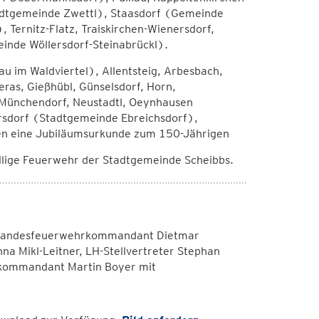
dtgemeinde Zwettl), Staasdorf (Gemeinde
 Ternitz-Flatz, Traiskirchen-Wienersdorf,
nde Wöllersdorf-Steinabrückl).
 im Waldviertel), Allentsteig, Arbesbach,
ras, Gießhübl, Günselsdorf, Horn,
 Münchendorf, Neustadtl, Oeynhausen
rsdorf (Stadtgemeinde Ebreichsdorf),
lten eine Jubiläumsurkunde zum 150-Jährigen
llige Feuerwehr der Stadtgemeinde Scheibbs.
) Landesfeuerwehrkommandant Dietmar
na Mikl-Leitner, LH-Stellvertreter Stephan
rkommandant Martin Boyer mit