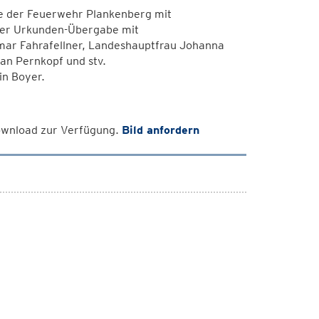
re der Feuerwehr Plankenberg mit
 der Urkunden-Übergabe mit
r Fahrafellner, Landeshauptfrau Johanna
han Pernkopf und stv.
n Boyer.
Download zur Verfügung.
Bild anfordern