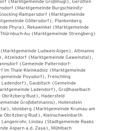
sdorf (Marktgemeinde Großmugl), Gerotten
sdorf (Marktgemeinde Burgschleinitz-
 Knocking-Rampersdorf (Marktgemeinde
tgemeinde Göllersdorf), Plankenberg
inde Phyra), Rekawinkel (Marktgemeinde
 Thürnbuch-Au (Marktgemeinde Strengberg)
 (Marktgemeinde Ludweis-Aigen), Altmanns
, Atzelsdorf (Marktgemeinde Gaweinstal),
annsdorf (Gemeinde Palterndorf-
f im Thale-Kleinkadolz (Marktgemeinde
tgemeinde Poysdorf), Freischling
Ladendorf), Gaubitsch (Gemeinde
Marktgemeinde Ladendorf), Großhaselbach
Obritzberg-Rust), Hadersfeld
emeinde Großdietmanns), Hollenstein
tal), Idolsberg (Marktgemeinde Krumau am
e Obritzberg-Rust), Kleinschweinbarth
 Langenrohr, Lindau (Stadtgemeinde Raabs
inde Asparn a.d. Zaya), Mühlbach