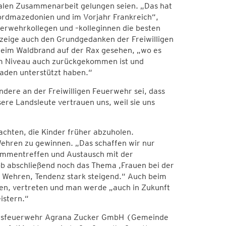
onalen Zusammenarbeit gelungen seien. „Das hat
Nordmazedonien und im Vorjahr Frankreich“,
euerwehrkollegen und –kolleginnen die besten
zeige auch den Grundgedanken der Freiwilligen
beim Waldbrand auf der Rax gesehen, „wo es
lem Niveau auch zurückgekommen ist und
aden unterstützt haben.“
ere an der Freiwilligen Feuerwehr sei, dass
re Landsleute vertrauen uns, weil sie uns
chten, die Kinder früher abzuholen.
Wehren zu gewinnen. „Das schaffen wir nur
sammentreffen und Austausch mit der
 abschließend noch das Thema ,Frauen bei der
n Wehren, Tendenz stark steigend.“ Auch beim
en, vertreten und man werde „auch in Zukunft
istern.“
iebsfeuerwehr Agrana Zucker GmbH (Gemeinde