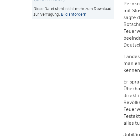
Pernkop
Diese Datei steht nicht mehr zum Download
mit Slo
zur Verfügung.
Bild anfordern
sagte d
Botsch
Feuerw
beeindr
Deutsc
Landes
man eng
kennen 
Er spr
Überhau
direkt
Bevölk
Feuerwe
Festak
alles t
Jubilä