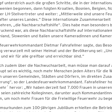
f unterstrich auch die großen Schritte, die in der internati
wenien begonnen, dann folgten Kroatien, Bosnien, Belgien, 
er LH-Stellvertreter und weiter: „Mittlerweile sind unsere F
after unseres Landes.“ Diese internationale Zusammenarbeit 
ehren, „die Nachbarschaftshilfe“. Dies habe man besonders 
uckend war, als diese Nachbarschaftshilfe auf internationa
hland, Slowenien und Italien unsere Kameradinnen und Kamer
feuerwehrkommandant Dietmar Fahrafellner sagte, das Besond
 verwurzelt mit seiner Heimat und der Bevölkerung sei: „Unse
und wir für alle greifbar und erreichbar sind.“
ach zudem über die Nachwuchsarbeit, man müsse man darauf a
pt sei es wichtig, noch mehr Menschen jeden Alters für die 
 in unseren Gemeinden, Städten und Dörfern, im direkten Zu
erung“, so der Landesfeuerwehrkommandant. Fahrafellner hob
hr´ hervor: „Wir haben derzeit fast 7.000 Frauen in unsere
t seien zahlreiche Kolleginnen, darunter auch Kommandantinn
un, um noch mehr Frauen für die Freiwillige Feuerwehr zu bege
umsurkunden zum 100-jährigen Jubiläum erhielten die Betr