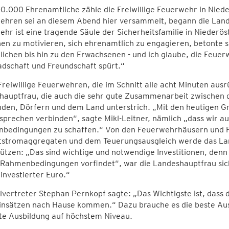
0.000 Ehrenamtliche zähle die Freiwillige Feuerwehr in Nieder
hren sei an diesem Abend hier versammelt, begann die Landes
hr ist eine tragende Säule der Sicherheitsfamilie in Niederö
n zu motivieren, sich ehrenamtlich zu engagieren, betonte si
ichen bis hin zu den Erwachsenen - und ich glaube, die Feuer
dschaft und Freundschaft spürt.“
reiwillige Feuerwehren, die im Schnitt alle acht Minuten ausr
hauptfrau, die auch die sehr gute Zusammenarbeit zwischen 
den, Dörfern und dem Land unterstrich. „Mit den heutigen Gr
sprechen verbinden“, sagte Mikl-Leitner, nämlich „dass wir au
bedingungen zu schaffen.“ Von den Feuerwehrhäusern und F
tstromaggregaten und dem Teuerungsausgleich werde das Land 
ützen: „Das sind wichtige und notwendige Investitionen, denn
Rahmenbedingungen vorfindet“, war die Landeshauptfrau sicher
 investierter Euro.“
lvertreter Stephan Pernkopf sagte: „Das Wichtigste ist, da
Einsätzen nach Hause kommen.“ Dazu brauche es die beste Aus
te Ausbildung auf höchstem Niveau.