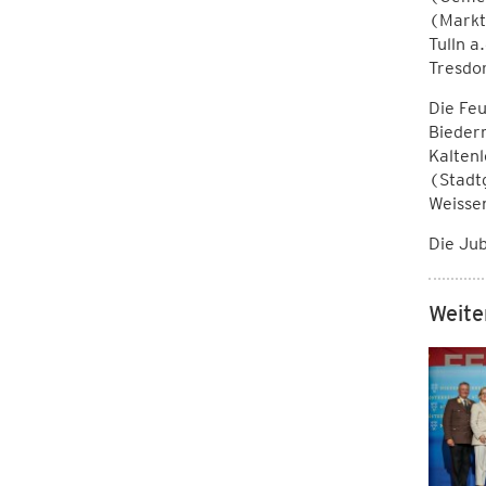
(Markt
Tulln a
Tresdo
Die Fe
Biederm
Kalten
(Stadt
Weissen
Die Ju
Weite