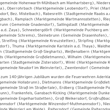
gemeinde Hohenwarth-Mühlbach am Manhartsberg), Niedersc
a), Oberrohrbach (Marktgemeinde Leobendorf), Priel (Mar
dorf, Bez. Mistelbach), Rabesreith (Stadtgemeinde Raabs a
gbach), Ramplach (Marktgemeinde Wartmannsstetten), Rie
runn (Gemeinde Gnadendorf), Sallingstadt (Marktgemeinde
 a.d. Zaya), Schneebergdörfl (Marktgemeinde Puchberg am
gemeinde Schrems), Steinebrunn (Gemeinde Drasenhofen), 
 Streifing (Marktgemeinde Kreuzstetten), Stripfing (Markt
dorf), Thuma (Marktgemeinde Karlstein a.d. Thaya), Waldhe
n (Stadtgemeinde Groß-Siegharts), Weißenalbern (Marktgem
ds (Marktgemeinde Großdietmanns), Wilhalm (Marktgemeind
rten (Stadtgemeinde Zistersdorf), Winkl (Marktgemeinde 
gemeinde Neudorf im Weinviertel), Zwentendorf (Gemeinde
 zum 140-jährigen Jubiläum wurden die Feuerwehren Aderkla
gemeinde Hollabrunn), Dietmanns (Marktgemeinde Großdiet
gemeinde Straß im Straßertale), Erdberg (Stadtgemeinde P
runn), Frankenfels, Gansbach-Kicking (Marktgemeinde Dunkel
gemeinde Engelhartsstetten), Groß Weikersdorf, Großrußbac
nnsdorf (Marktgemeinde Winzendorf-Muthmannsdorf), Nied
nde Weinzierl am Walde), Palterndorf (Gemeinde Palterndo