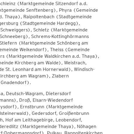
hleinz (Marktgemeinde Sitzendorf a.d.
ktgemeinde Senftenberg), Phyra (Gemeinde
.d. Thaya), Raipoltenbach (Stadtgemeinde
gersburg (Stadtgemeinde Hardegg),
 Schweiggers), Schletz (Marktgemeinde
 Schneeberg), Schrems-Kottinghörmanns
Stiefern (Marktgemeinde Schönberg am
gemeinde Weikendorf), Theiss (Gemeinde
rs (Marktgemeinde Waldkirchen a.d. Thaya),
einde Kirchberg am Walde), Weistrach,
e St. Leonhard am Hornerwald), Windisch-
Kirchberg am Wagram), Zlabern
 Gnadendorf).
a, Deutsch-Wagram, Dietersdorf
manns), Droß, Elsarn-Wiedendorf
oysdorf), Ernstbrunn (Marktgemeinde
steinerwald), Gedersdorf, Groißenbrunn
h, Hof am Leithagebirge, Leobendorf,
eredlitz (Marktgemeinde Thaya), Nöhagen
rf-Dobermannsdorf), Pulkau, Rappoltenkirchen