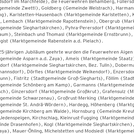
dsdorf im Marchfelde), die Feuerwehren Behamberg, Füller
gemeinde Zwettl), Goldberg (Gemeinde Weistrach), Harmann
ng), Karlstetten-Hausenbach (Marktgemeinde Karlstetten),
), Lembach (Marktgemeinde Rapottenstein), Obergrub (Mark
gemeinde Sieghartskirchen), Pyhra-Perersdorf (Marktgeme
aum), Steinbach und Thomasl (Marktgemeinde Ernstbrunn),
agist (Marktgemeinde Rabenstein a.d. Pielach).
5-jährigen Jubiläum geehrte wurden die Feuerwehren Aigen
gemeinde Asparn a.d. Zaya), Ameis (Marktgemeinde Staatz)
sdorf (Marktgemeinde Sieghartskirchen, Bez. Tulln), Doberm
annsdorf), Dörfles (Marktgemeinde Weikendorf), Enzersdor
unn), Fistritz (Stadtgemeinde Groß-Siegharts), Föllim (Stad
gemeinde Schönberg am Kamp), Garmanns (Marktgemeinde 
sch), Ginzersdorf (Marktgemeinde Großkrut), Grafensulz (
gemeinde Schwarzenau), Großrust-Merking (Marktgemeinde 
gemeinde St. Andrä-Wördern), Hardegg, Höhenberg (Marktg
gemeinde Kirchberg am Walde), Hornsburg (Gemeinde Kreut
Jedenspeigen, Kirchschlag, Kleinrust-Fugging (Marktgemeind
nde Drasenhofen), Kogl (Marktgemeinde Sieghartskirchen),
haya), Mauer-Öhling, Michelstetten und Modsiedl (Marktgeme