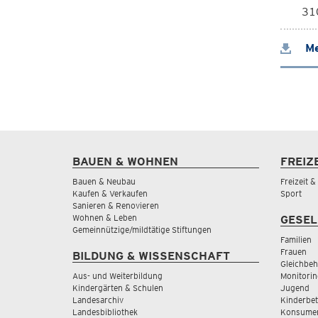
310
Me
BAUEN & WOHNEN
FREIZ
Bauen & Neubau
Freizeit 
Kaufen & Verkaufen
Sport
Sanieren & Renovieren
Wohnen & Leben
GESEL
Gemeinnützige/mildtätige Stiftungen
Familien
Frauen
BILDUNG & WISSENSCHAFT
Gleichbeh
Aus- und Weiterbildung
Monitorin
Kindergärten & Schulen
Jugend
Landesarchiv
Kinderbe
Landesbibliothek
Konsumen