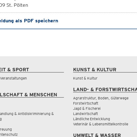
9 St. Pölten
ldung als PDF speichern
EIT & SPORT
KUNST & KULTUR
& Veranstaltungen
Kunst & Kultur
LAND- & FORSTWIRTSCH
LSCHAFT & MENSCHEN
Agrarstruktur, Boden, Güterwege
Forstwirtschaft
Jagd & Fischerei
andlung & Antidiskriminierung &
Landwirtschaft
g
Ländliche Entwicklung
Veterinär & Lebensmittelkontrolle
treuung
tenschutz
UMWELT & WASSER