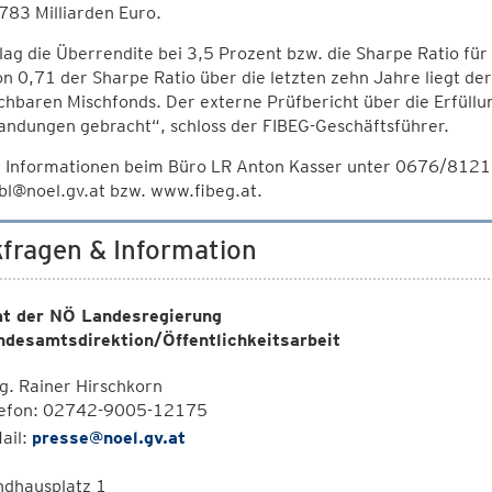
783 Milliarden Euro.
ag die Überrendite bei 3,5 Prozent bzw. die Sharpe Ratio für 
n 0,71 der Sharpe Ratio über die letzten zehn Jahre liegt de
chbaren Mischfonds. Der externe Prüfbericht über die Erfüll
andungen gebracht“, schloss der FIBEG-Geschäftsführer.
 Informationen beim Büro LR Anton Kasser unter 0676/81212
bl@noel.gv.at bzw. www.fibeg.at.
fragen & Information
t der NÖ Landesregierung
ndesamtsdirektion/Öffentlichkeitsarbeit
. Rainer Hirschkorn
lefon: 02742-9005-12175
ail:
presse@noel.gv.at
ndhausplatz 1