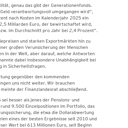
ilität, genau das gibt der Generationenfonds.
m Geld verantwortungsvoll umgegangen wird“,
zent nach Kosten im Kalenderjahr 2025 ein
,5 Milliarden Euro, der bewirtschaftet wird,
bzw. im Durchschnitt pro Jahr bei 2,4 Prozent“.
giepreisen und starken Exportmärkten hin zu
einer großen Verunsicherung der Menschen
en in der Welt, aber darauf, welche Antworten
nannte dabei insbesondere Unabhängigkeit bei
in Sicherheitsfragen.
wortung gegenüber den kommenden
ngen uns nicht weiter. Wir brauchen
 meinte der Finanzlandesrat abschließend.
sei besser als jenes der Pensions- und
rund 9.500 Einzelpositionen im Portfolio, das
ungssicherung, die etwa die Dollarabwertung
eien eines der besten Ergebnisse seit 2010 und
ser Wert bei 613 Millionen Euro, seit Beginn