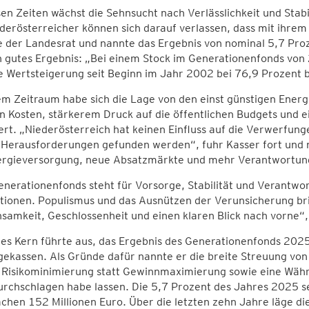
sen Zeiten wächst die Sehnsucht nach Verlässlichkeit und Stab
derösterreicher können sich darauf verlassen, dass mit ihre
e der Landesrat und nannte das Ergebnis von nominal 5,7 Pro
h gutes Ergebnis: „Bei einem Stock im Generationenfonds von 2
ie Wertsteigerung seit Beginn im Jahr 2002 bei 76,9 Prozent 
em Zeitraum habe sich die Lage von den einst günstigen Ener
n Kosten, stärkerem Druck auf die öffentlichen Budgets und 
rt. „Niederösterreich hat keinen Einfluss auf die Verwerfung
e Herausforderungen gefunden werden“, fuhr Kasser fort und 
ergieversorgung, neue Absatzmärkte und mehr Verantwortung 
enerationenfonds steht für Vorsorge, Stabilität und Verant
ionen. Populismus und das Ausnützen der Verunsicherung bri
amkeit, Geschlossenheit und einen klaren Blick nach vorne“,
s Kern führte aus, das Ergebnis des Generationenfonds 2025 
ekassen. Als Gründe dafür nannte er die breite Streuung von 
p Risikominimierung statt Gewinnmaximierung sowie eine Währ
urchschlagen habe lassen. Die 5,7 Prozent des Jahres 2025 s
chen 152 Millionen Euro. Über die letzten zehn Jahre läge die