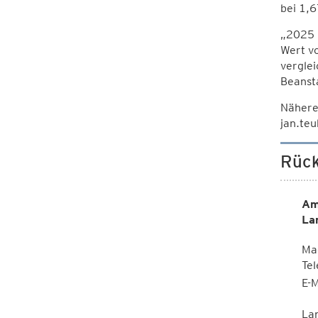
bei 1,6
„2025 l
Wert vo
verglei
Beanst
Nähere
jan.teu
Rück
Am
La
Mag
Te
E-M
La