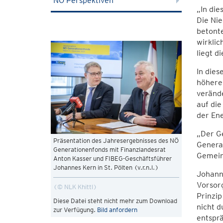
NÖ Perspektiven
„In die
Die Nie
betont
wirklic
liegt d
In dies
höhere
verände
auf di
der En
„Der G
Präsentation des Jahresergebnisses des NÖ
Generat
Generationenfonds mit Finanzlandesrat
Gemeins
Anton Kasser und FIBEG-Geschäftsführer
Johannes Kern in St. Pölten (v.r.n.l.)
Johanne
Vorsorg
© NLK Khittl
Prinzi
Diese Datei steht nicht mehr zum Download
nicht d
zur Verfügung.
Bild anfordern
entsprä