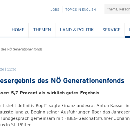
Suchefeld
NAVIGATION
JOBS
TOPICS IN ENGLISH
ÜBERSPRINGEN
HOME
THEMEN
LAND & POLITIK
SERVICE
 des NÖ Generationenfonds
26 | 11:36
esergebnis des NÖ Generationenfonds
ser: 5,7 Prozent als wirklich gutes Ergebnis
lt steht definitiv Kopf“ sagte Finanzlandesrat Anton Kasser in
ausstellung zu Beginn seiner Ausführungen über das Jahrese
grundgespräch gemeinsam mit FIBEG-Geschäftsführer Johann
s in St. Pölten.