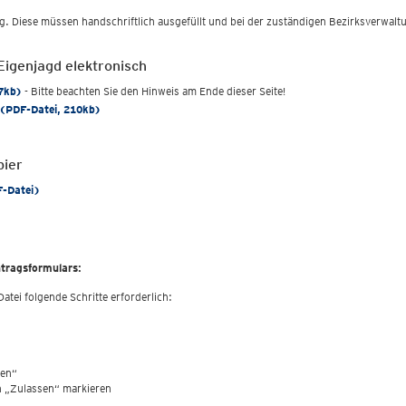
g. Diese müssen handschriftlich ausgefüllt und bei der zuständigen Bezirksverwa
Eigenjagd elektronisch
47kb)
- Bitte beachten Sie den Hinweis am Ende dieser Seite!
h (PDF-Datei, 210kb)
pier
F-Datei)
ntragsformulars:
atei folgende Schritte erforderlich:
ten“
n „Zulassen“ markieren