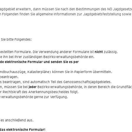
enjagdgebiet erweitern, dann müssen Sie nach den Bestimmungen des NÖ Jagdgesetz
Im Folgenden finden Sie allgemeine Informationen zur Jagdgebietsfeststellung sowie
Sie bitte Folgendes:
estellten Formulare. Die Verwendung anderer Formulare ist
nicht
zulässig.
Sie ihn bei Ihrer zuständigen Bezirksverwaltungsbehörde ein.
de elektronische Formular und senden Sie es per
rundbuchauszüge, Katasterpläne) können Sie in Papierform übermitteln.
 beantragen.
tes beantragen, sind automatisch Teil des Genossenschaftsjagdgebietes.
n, müssen Sie bei
jeder
Bezirksverwaltungsbehörde, in deren Bereich die Grundfläc
er Rechtskraft des Anerkennungsbescheides folgt.
rksverwaltungsbehörde gerne zur Verfügung.
 es anschließend aus.
 das elektronische Formular!