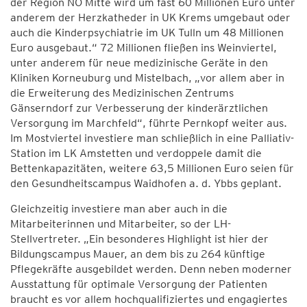
der Region NÖ Mitte wird um fast 60 Millionen Euro unter
anderem der Herzkatheder in UK Krems umgebaut oder
auch die Kinderpsychiatrie im UK Tulln um 48 Millionen
Euro ausgebaut.“ 72 Millionen fließen ins Weinviertel,
unter anderem für neue medizinische Geräte in den
Kliniken Korneuburg und Mistelbach, „vor allem aber in
die Erweiterung des Medizinischen Zentrums
Gänserndorf zur Verbesserung der kinderärztlichen
Versorgung im Marchfeld“, führte Pernkopf weiter aus.
Im Mostviertel investiere man schließlich in eine Palliativ-
Station im LK Amstetten und verdoppele damit die
Bettenkapazitäten, weitere 63,5 Millionen Euro seien für
den Gesundheitscampus Waidhofen a. d. Ybbs geplant.
Gleichzeitig investiere man aber auch in die
Mitarbeiterinnen und Mitarbeiter, so der LH-
Stellvertreter. „Ein besonderes Highlight ist hier der
Bildungscampus Mauer, an dem bis zu 264 künftige
Pflegekräfte ausgebildet werden. Denn neben moderner
Ausstattung für optimale Versorgung der Patienten
braucht es vor allem hochqualifiziertes und engagiertes