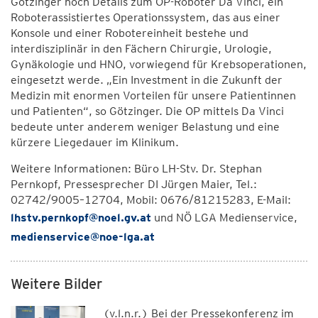
Götzinger noch Details zum OP-Roboter Da Vinci, ein
Roboterassistiertes Operationssystem, das aus einer
Konsole und einer Robotereinheit bestehe und
interdisziplinär in den Fächern Chirurgie, Urologie,
Gynäkologie und HNO, vorwiegend für Krebsoperationen,
eingesetzt werde. „Ein Investment in die Zukunft der
Medizin mit enormen Vorteilen für unsere Patientinnen
und Patienten“, so Götzinger. Die OP mittels Da Vinci
bedeute unter anderem weniger Belastung und eine
kürzere Liegedauer im Klinikum.
Weitere Informationen: Büro LH-Stv. Dr. Stephan
Pernkopf, Pressesprecher DI Jürgen Maier, Tel.:
02742/9005–12704, Mobil: 0676/81215283, E-Mail:
lhstv.pernkopf@noel.gv.at
und NÖ LGA Medienservice,
medienservice@noe-lga.at
Weitere Bilder
(v.l.n.r.) Bei der Pressekonferenz im