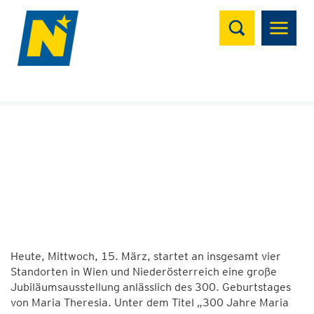
Suchen
15.03.2017 | 13:07
Neue Ausstellungen,
Saisoneröffnungen und
Vermittlungsangebote
Von Schloss Hof bis zur Galerie am Lieglweg in
Neulengbach
Heute, Mittwoch, 15. März, startet an insgesamt vier
Standorten in Wien und Niederösterreich eine große
Jubiläumsausstellung anlässlich des 300. Geburtstages
von Maria Theresia. Unter dem Titel „300 Jahre Maria