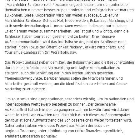
„Marchfelder Schlösserreich" zusammengeschlossen, um sich unter einer
thematischen Klammer besser zu positionieren und erfolgreicher vermarkten
zu können. Diese Kooperation wird nun weiter ausgebaut. „Die fünf
Marchfelder Schlösser Schloss Hof, Niederweiden, Eckartsau, Marchegg und
Orth sowie der Nationalpark Donau-Auen werden in diesem touristischen
Erlebnisraum weiter zusammenarbeiten. Das ist gut und wichtig, denn die
Schlösser haben touristisch gesehen viel zu bieten. Eine intensive
Außenkommunikation wird das touristische Angebot der Schlösser noch
stärker in den Fokus der Öffentlichkeit rücken", erklärt Wirtschafts- und
Tourismus-Landesrätin Dr. Petra Bohuslav.
Das Projekt umfasst neben dem Ziel, die Bekanntheit und die Besucherzahlen
durch eine professionelle Vermarktung und Außenkommunikation zu
steigern, auch die Schärfung der in den letzten Jahren gesetzten
Themenschwerpunkte. Darüber hinaus sollen die Mitarbeiterinnen und
Mitarbeiter geschult werden, um die Identifikation zu erhöhen und Cross-
Marketing zu erleichtern.
„Im Tourismus sind Kooperationen besonders wichtig, um im nationalen und
internationalen Wettbewerb bestehen zu können. Der gemeinsame
Außenauftritt hat sich in den vergangenen Jahren bewährt und wird daher
weiter forciert. Wir erwarten uns, dass sich durch dieses Maßnahmenpaket
der touristische Aufwärtstrend des Schlösserreiches weiter fortsetzen wird.
Daher unterstützen wir dieses Projekt aus Mitteln der ecoplus-
Regionalförderung unter Einbindung von EU-Kofinanzierungsmitteln",
erläutert Landesrätin Bohuslav.