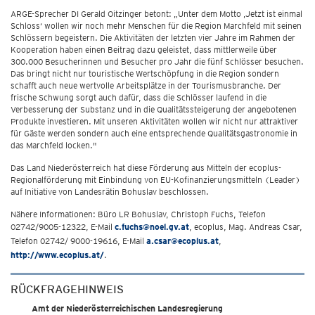
ARGE-Sprecher DI Gerald Oitzinger betont: „Unter dem Motto ‚Jetzt ist einmal
Schloss‘ wollen wir noch mehr Menschen für die Region Marchfeld mit seinen
Schlössern begeistern. Die Aktivitäten der letzten vier Jahre im Rahmen der
Kooperation haben einen Beitrag dazu geleistet, dass mittlerweile über
300.000 Besucherinnen und Besucher pro Jahr die fünf Schlösser besuchen.
Das bringt nicht nur touristische Wertschöpfung in die Region sondern
schafft auch neue wertvolle Arbeitsplätze in der Tourismusbranche. Der
frische Schwung sorgt auch dafür, dass die Schlösser laufend in die
Verbesserung der Substanz und in die Qualitätssteigerung der angebotenen
Produkte investieren. Mit unseren Aktivitäten wollen wir nicht nur attraktiver
für Gäste werden sondern auch eine entsprechende Qualitätsgastronomie in
das Marchfeld locken."
Das Land Niederösterreich hat diese Förderung aus Mitteln der ecoplus-
Regionalförderung mit Einbindung von EU-Kofinanzierungsmitteln (Leader)
auf Initiative von Landesrätin Bohuslav beschlossen.
Nähere Informationen: Büro LR Bohuslav, Christoph Fuchs, Telefon
02742/9005-12322, E-Mail
c.fuchs@noel.gv.at
, ecoplus, Mag. Andreas Csar,
Telefon 02742/ 9000-19616, E-Mail
a.csar@ecoplus.at
,
http://www.ecoplus.at/
.
RÜCKFRAGEHINWEIS
Amt der Niederösterreichischen Landesregierung