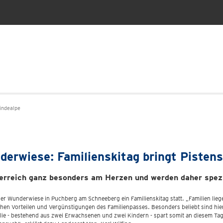
ndealpe
erwiese: Familienskitag bringt Pisten
sterreich ganz besonders am Herzen und werden daher spezi
der Wunderwiese in Puchberg am Schneeberg ein Familienskitag statt. „Familien lie
ichen Vorteilen und Vergünstigungen des Familienpasses. Besonders beliebt sind hi
ilie - bestehend aus zwei Erwachsenen und zwei Kindern - spart somit an diesem Ta