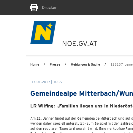
Drucken
NOE.GV.AT
Home
Presse
Meldungen & Suche
125137_gemei
17.01.2017 | 10:27
Gemeindealpe Mitterbach/Wund
LR Wilfing: „Familien liegen uns in Niederö
Am 21. Jänner findet auf der Gemeindealpe Mitterbach und auf 
werden daher speziell unterstützt - zum Beispiel mit den zahlre
auf den regulären Tagestarif gewährt wird. Eine vierköpfige Fam