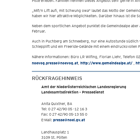
Piste erleben. Familien nehmen dieses Angebot sehr gerne in Ans
„Mit\'n Lift aufi, mit Schwung owa" lautet das Motto der Gemein
haben wir hier attraktive Möglichkeiten. Darüber hinaus ist di
Neben dem sportlichen Angebot punktet die Gemeindealpe aber a
Februar.
Auch in Puchberg am Schneeberg, nur eine Autostunde südlich v
Schlepplift und ein Freeride-Gelände mit einem eindrucksvollen 
Nähere Informationen: Büro LR Wilfing, Florian Liehr, Telefon
noevog.presse@noevog.at
,
http://www.gemeindealpe.at/
,
ht
RÜCKFRAGEHINWEIS
Amt der Niederösterreichischen Landesregierung
Landesamtsdirektion - Pressedienst
Anita Quixtner, BA
Tel: 0 27 42/90 05 -12 16 3
Fax: 0 27 42/90 05-13 55 0
E-Mail:
presse@noel.gv.at
Landhausplatz 1
3109 St. Pölten