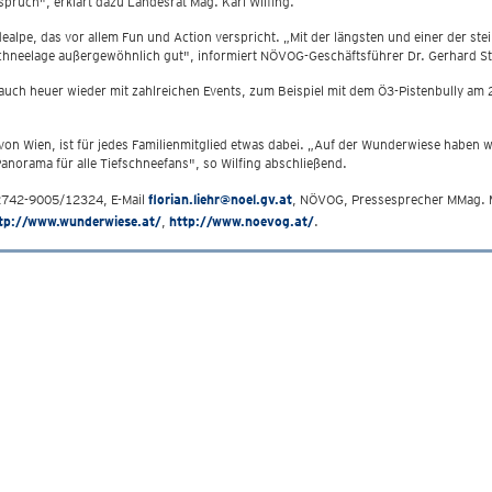
pruch", erklärt dazu Landesrat Mag. Karl Wilfing.
dealpe, das vor allem Fun und Action verspricht. „Mit der längsten und einer der st
e Schneelage außergewöhnlich gut", informiert NÖVOG-Geschäftsführer Dr. Gerhard S
uch heuer wieder mit zahlreichen Events, zum Beispiel mit dem Ö3-Pistenbully am 
on Wien, ist für jedes Familienmitglied etwas dabei. „Auf der Wunderwiese haben 
Panorama für alle Tiefschneefans", so Wilfing abschließend.
 02742-9005/12324, E-Mail
florian.liehr@noel.gv.at
, NÖVOG, Pressesprecher MMag. M
tp://www.wunderwiese.at/
,
http://www.noevog.at/
.