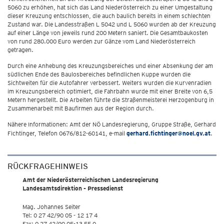
5060 zu erhöhen, hat sich das Land Niederösterreich zu einer Umgestaltung
dieser Kreuzung entschlossen, die auch baulich bereits in einem schlechten
Zustand war. Die Landesstraßen L 5042 und L 5060 wurden ab der Kreuzung
auf einer Länge von jeweils rund 200 Metern saniert. Die Gesamtbaukosten
von rund 280.000 Euro werden zur Gänze vom Land Niederösterreich
getragen.
Durch eine Anhebung des Kreuzungsbereiches und einer Absenkung der am
südlichen Ende des Baulosbereiches befindlichen Kuppe wurden die
Sichtweiten für die Autofahrer verbessert. Weiters wurden die Kurvenradien
im Kreuzungsbereich optimiert, die Fahrbahn wurde mit einer Breite von 6,5
Metern hergestellt. Die Arbeiten führte die Straßenmeisterei Herzogenburg in
Zusammenarbeit mit Baufirmen aus der Region durch.
Nähere Informationen: Amt der NÖ Landesregierung, Gruppe Straße, Gerhard
Fichtinger, Telefon 0676/812-60141, e-mail
gerhard.fichtinger@noel.gv.at
.
RÜCKFRAGEHINWEIS
Amt der Niederösterreichischen Landesregierung
Landesamtsdirektion - Pressedienst
Mag. Johannes Seiter
Tel: 0 27 42/90 05 - 12 17 4
Fax: 0 27 42/90 05-13 55 0