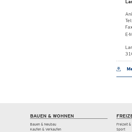
La
Ani
Tel
Fa
E-M
La
310
Me
BAUEN & WOHNEN
FREIZ
Bauen & Neubau
Freizeit 
Kaufen & Verkaufen
Sport