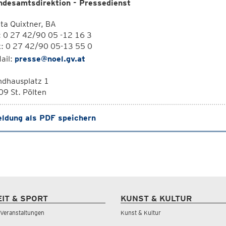
ndesamtsdirektion - Pressedienst
ta Quixtner, BA
: 0 27 42/90 05 -12 16 3
x: 0 27 42/90 05-13 55 0
ail:
presse@noel.gv.at
ndhausplatz 1
9 St. Pölten
ldung als PDF speichern
EIT & SPORT
KUNST & KULTUR
& Veranstaltungen
Kunst & Kultur