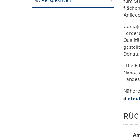
NÖ Perspektiven
fünf St
flächen
Anliege
Gemäß 
Förderu
Qualitä
gestel
Donau,
„Die El
Niederö
Landesr
Nähere
dieter
RÜC
Am