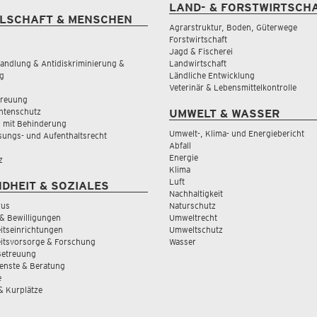
LAND- & FORSTWIRTSCH
LSCHAFT & MENSCHEN
Agrarstruktur, Boden, Güterwege
Forstwirtschaft
Jagd & Fischerei
andlung & Antidiskriminierung &
Landwirtschaft
g
Ländliche Entwicklung
Veterinär & Lebensmittelkontrolle
treuung
tenschutz
UMWELT & WASSER
 mit Behinderung
Umwelt-, Klima- und Energiebericht
sungs- und Aufenthaltsrecht
Abfall
Energie
z
Klima
Luft
DHEIT & SOZIALES
Nachhaltigkeit
rus
Naturschutz
& Bewilligungen
Umweltrecht
tseinrichtungen
Umweltschutz
itsvorsorge & Forschung
Wasser
Betreuung
ienste & Beratung
e
 & Kurplätze