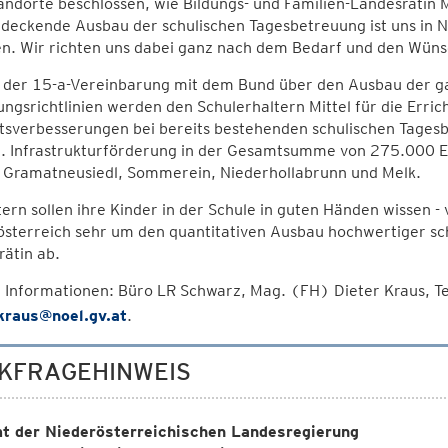
andorte beschlossen, wie Bildungs- und Familien-Landesrätin 
deckende Ausbau der schulischen Tagesbetreuung ist uns in N
n. Wir richten uns dabei ganz nach dem Bedarf und den Wüns
der 15-a-Vereinbarung mit dem Bund über den Ausbau der ga
ngsrichtlinien werden den Schulerhaltern Mittel für die Err
tsverbesserungen bei bereits bestehenden schulischen Tagesb
lt. Infrastrukturförderung in der Gesamtsumme von 275.000 
 Gramatneusiedl, Sommerein, Niederhollabrunn und Melk.
tern sollen ihre Kinder in der Schule in guten Händen wissen 
sterreich sehr um den quantitativen Ausbau hochwertiger sch
ätin ab.
 Informationen: Büro LR Schwarz, Mag. (FH) Dieter Kraus, 
.kraus@noel.gv.at
.
KFRAGEHINWEIS
t der Niederösterreichischen Landesregierung