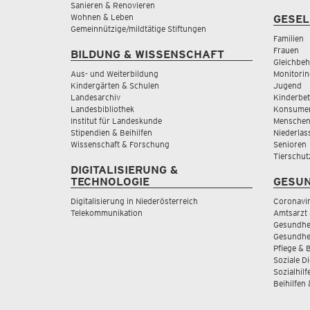
Sanieren & Renovieren
Wohnen & Leben
GESEL
Gemeinnützige/mildtätige Stiftungen
Familien
Frauen
BILDUNG & WISSENSCHAFT
Gleichbeh
Aus- und Weiterbildung
Monitorin
Kindergärten & Schulen
Jugend
Landesarchiv
Kinderbe
Landesbibliothek
Konsumen
Institut für Landeskunde
Menschen
Stipendien & Beihilfen
Niederlas
Wissenschaft & Forschung
Senioren
Tierschut
DIGITALISIERUNG &
TECHNOLOGIE
GESUN
Digitalisierung in Niederösterreich
Coronavi
Telekommunikation
Amtsarzt 
Gesundhei
Gesundhe
Pflege & 
Soziale D
Sozialhilf
Beihilfen