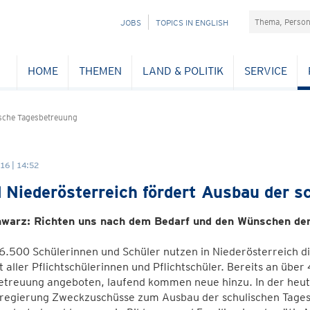
Suchefeld
NAVIGATION
JOBS
TOPICS IN ENGLISH
ÜBERSPRINGEN
HOME
THEMEN
LAND & POLITIK
SERVICE
sche Tagesbetreuung
16 | 14:52
 Niederösterreich fördert Ausbau der s
warz: Richten uns nach dem Bedarf und den Wünschen der
.500 Schülerinnen und Schüler nutzen in Niederösterreich di
 aller Pflichtschülerinnen und Pflichtschüler. Bereits an übe
etreuung angeboten, laufend kommen neue hinzu. In der heut
regierung Zweckzuschüsse zum Ausbau der schulischen Tages