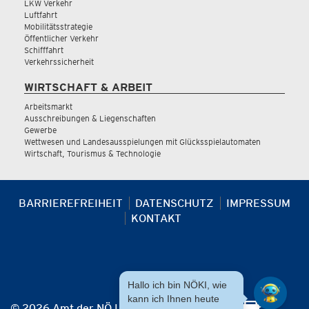
LKW Verkehr
Luftfahrt
Mobilitätsstrategie
Öffentlicher Verkehr
Schifffahrt
Verkehrssicherheit
WIRTSCHAFT & ARBEIT
Arbeitsmarkt
Ausschreibungen & Liegenschaften
Gewerbe
Wettwesen und Landesausspielungen mit Glücksspielautomaten
Wirtschaft, Tourismus & Technologie
BARRIEREFREIHEIT
DATENSCHUTZ
IMPRESSUM
KONTAKT
Hallo ich bin NÖKI, wie
kann ich Ihnen heute
© 2026 Amt der NÖ Landesregierung