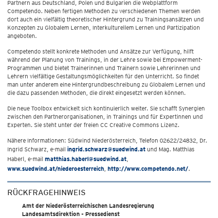
Partnern aus Deutschland, Polen und Bulgarien die Webplattform
Competendo. Neben fertigen Methoden zu verschiedenen Themen werden
dort auch ein vielfältig theoretischer Hintergrund zu Trainingsansätzen und
Konzepten zu Globalem Lernen, Interkulturellem Lernen und Partizipation
angeboten.
Competendo stellt konkrete Methoden und Ansätze zur Verfügung, hilft
während der Planung von Trainings, in der Lehre sowie bei Empowerment-
Programmen und bietet Trainerinnen und Trainern sowie Lehrerinnen und
Lehrern vielfältige Gestaltungsmöglichkeiten für den Unterricht. So findet
man unter anderem eine Hintergrundbeschreibung zu Globalem Lernen und
die dazu passenden Methoden, die direkt eingesetzt werden können.
Die neue Toolbox entwickelt sich kontinuierlich weiter. Sie schafft Synergien
zwischen den Partnerorganisationen, in Trainings und für Expertinnen und
Experten. Sie steht unter der freien CC Creative Commons Lizenz.
Nähere Informationen: Südwind Niederösterreich, Telefon 02622/24832, Dr.
Ingrid Schwarz, e-mail
ingrid.schwarz@suedwind.at
und Mag. Matthias
Haberl, e-mail
matthias.haberl@suedwind.at
,
www.suedwind.at/niederoesterreich
,
http://www.competendo.net/
.
RÜCKFRAGEHINWEIS
Amt der Niederösterreichischen Landesregierung
Landesamtsdirektion - Pressedienst