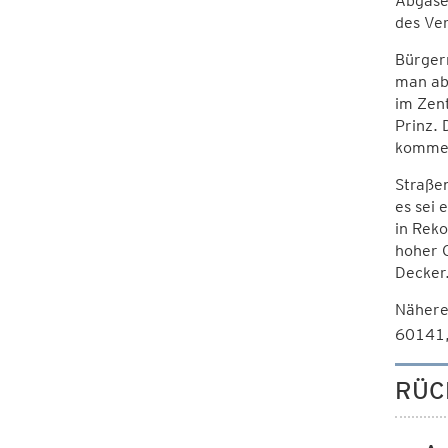
Abgase
des Ve
Bürgerm
man ab
im Zent
Prinz.
kommen
Straßen
es sei 
in Reko
hoher Q
Decker
Nähere
60141,
RÜC