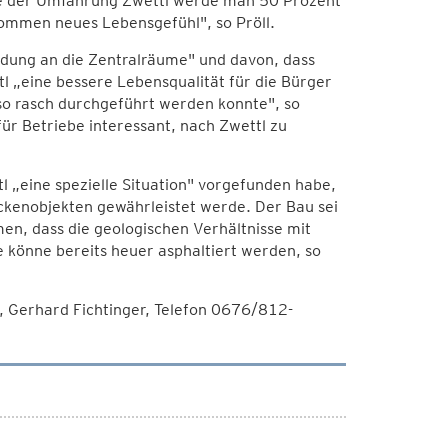
me der Umfahrung Zwettl werde man 50 Prozent
ommen neues Lebensgefühl", so Pröll.
ndung an die Zentralräume" und davon, dass
„eine bessere Lebensqualität für die Bürger
so rasch durchgeführt werden konnte", so
r Betriebe interessant, nach Zwettl zu
 „eine spezielle Situation" vorgefunden habe,
ückenobjekten gewährleistet werde. Der Bau sei
men, dass die geologischen Verhältnisse mit
e könne bereits heuer asphaltiert werden, so
 Gerhard Fichtinger, Telefon 0676/812-