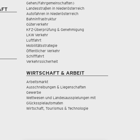
Gehen/Fahrgemeinschaften)
Landesstraßen in Niederösterreich
AFT
Autofahren in Niederösterreich
Bahninfrastruktur
Güterverkehr
KFZ-Überprüfung & Genehmigung
LKW Verkehr
Luftfahrt
Mobilitätsstrategie
Öffentlicher Verkehr
Schifffahrt
Verkehrssicherheit
WIRTSCHAFT & ARBEIT
Arbeitsmarkt
Ausschreibungen & Liegenschaften
Gewerbe
Wettwesen und Landesausspielungen mit
Glücksspielautomaten
Wirtschaft, Tourismus & Technologie