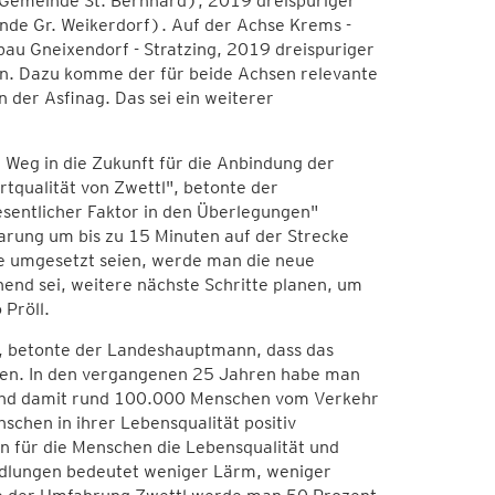
Gemeinde St. Bernhard), 2019 dreispuriger
e Gr. Weikerdorf). Auf der Achse Krems -
bau Gneixendorf - Stratzing, 2019 dreispuriger
en. Dazu komme der für beide Achsen relevante
 der Asfinag. Das sei ein weiterer
Weg in die Zukunft für die Anbindung der
rtqualität von Zwettl", betonte der
sentlicher Faktor in den Überlegungen"
arung um bis zu 15 Minuten auf der Strecke
te umgesetzt seien, werde man die neue
hend sei, weitere nächste Schritte planen, um
 Pröll.
e, betonte der Landeshauptmann, dass das
ngen. In den vergangenen 25 Jahren habe man
und damit rund 100.000 Menschen vom Verkehr
schen in ihrer Lebensqualität positiv
n für die Menschen die Lebensqualität und
edlungen bedeutet weniger Lärm, weniger