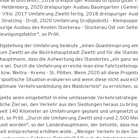
nde Brunn/Wild), 2018 dreispuriger Ausbau Großburgstall (
 Heldenberg, 2020 dreispuriger Ausbau Baumgarten (Gemeind
- Vitis: 2017 Umfahrung Zwettl fertig, 2018 dreispuriger Aus
 Stratzing - Droß, 2020 Umfahrung Großglobnitz - Kleinpopp
urige Ausbau des Knoten Stockerau - Stockerau Ost von Seiten
eunigungsfaktor", so Pröll.
rtigstellung der Umfahrung bedeute „einen Quantensprung am 
um Zwettl an die Bezirkshauptstadt Zwettl und für die Stando
hauptmann, dass die Aufwertung des Standortes „ein ganz we
 sei. Durch die Umfahrung erreiche man eine Fahrtzeiteinsp
zw. Weitra - Krems - St. Pölten. Wenn 2020 all diese Projek
spolitische Situation evaluieren und wenn diese nicht ausreic
ptimale Verkehrsanbindung des Waldviertels" zu erreichen, so
jekte seien eingebettet in eine umfassende Verkehrsstrategi
iche Ziel sei, den Verkehr aus den Siedlungen heraus zu bri
weit 140 Kilometer an Umfahrungen geplant und umgesetzt 
et, so Pröll. „Durch die Umfahrung Zwettl sind rund 2.500 Men
usst worden", so der Landeshauptmann, der betonte, dass ma
heit entsprechend erhöhen wolle. „Weniger Verkehr in den Si