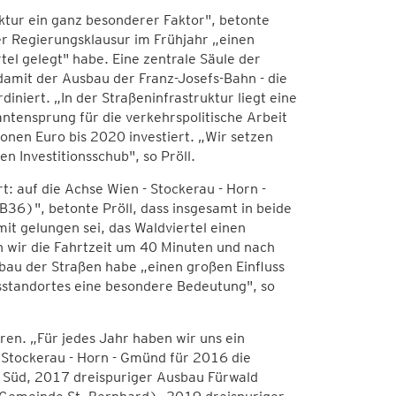
uktur ein ganz besonderer Faktor", betonte
r Regierungsklausur im Frühjahr „einen
el gelegt" habe. Eine zentrale Säule der
damit der Ausbau der Franz-Josefs-Bahn - die
niert. „In der Straßeninfrastruktur liegt eine
antensprung für die verkehrspolitische Arbeit
onen Euro bis 2020 investiert. „Wir setzen
n Investitionsschub", so Pröll.
: auf die Achse Wien - Stockerau - Horn -
36)", betonte Pröll, dass insgesamt in beide
it gelungen sei, das Waldviertel einen
n wir die Fahrtzeit um 40 Minuten und nach
au der Straßen habe „einen großen Einfluss
tsstandortes eine besondere Bedeutung", so
en. „Für jedes Jahr haben wir uns ein
 Stockerau - Horn - Gmünd für 2016 die
 Süd, 2017 dreispuriger Ausbau Fürwald