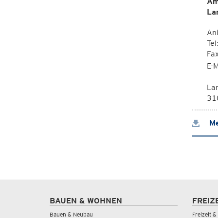
Am
La
Ani
Tel
Fa
E-M
La
310
Me
BAUEN & WOHNEN
FREIZ
Bauen & Neubau
Freizeit 