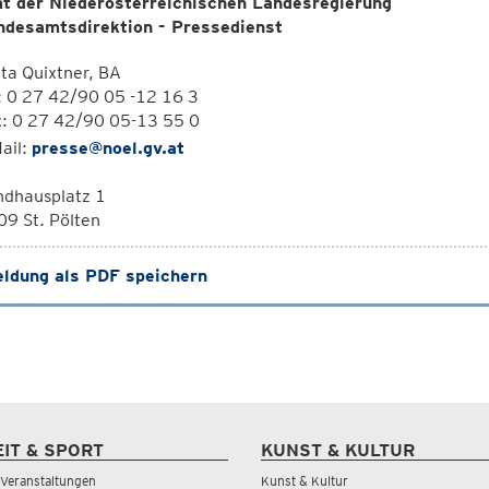
t der Niederösterreichischen Landesregierung
ndesamtsdirektion - Pressedienst
ta Quixtner, BA
: 0 27 42/90 05 -12 16 3
x: 0 27 42/90 05-13 55 0
ail:
presse@noel.gv.at
ndhausplatz 1
9 St. Pölten
ldung als PDF speichern
EIT & SPORT
KUNST & KULTUR
& Veranstaltungen
Kunst & Kultur