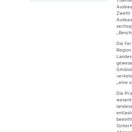
(Gemei
Ausbau
Zwettl 
Ausbau
sechssp
„Beschl
Die Fe
Region 
Landes
gewesen
Gmünd b
verkehr
„eine o
Die Pro
wesentl
landes
entlast
beeinfl
Sicher