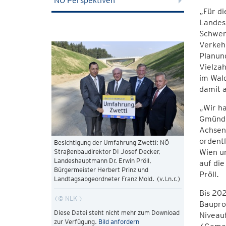
NÖ Perspektiven
„Für di
Landesh
Schwerp
Verkehr
Planung
Vielzah
im Wald
damit a
„Wir ha
Gmünd (
Achsen 
ordentl
Besichtigung der Umfahrung Zwettl: NÖ
Wien u
Straßenbaudirektor DI Josef Decker,
Landeshauptmann Dr. Erwin Pröll,
auf die
Bürgermeister Herbert Prinz und
Pröll.
Landtagsabgeordneter Franz Mold. (v.l.n.r.)
Bis 202
© NLK
Bauproj
Diese Datei steht nicht mehr zum Download
Niveau
zur Verfügung.
Bild anfordern