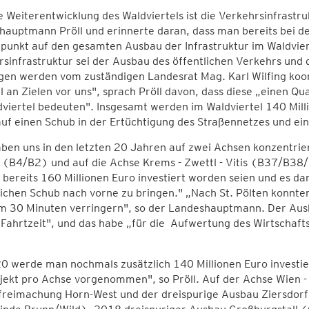
e Weiterentwicklung des Waldviertels ist die Verkehrsinfrastr
auptmann Pröll und erinnerte daran, dass man bereits bei de
unkt auf den gesamten Ausbau der Infrastruktur im Waldviert
sinfrastruktur sei der Ausbau des öffentlichen Verkehrs und 
en werden vom zuständigen Landesrat Mag. Karl Wilfing koordi
l an Zielen vor uns", sprach Pröll davon, dass diese „einen Qu
viertel bedeuten". Insgesamt werden im Waldviertel 140 Milli
uf einen Schub in der Ertüchtigung des Straßennetzes und eine
ben uns in den letzten 20 Jahren auf zwei Achsen konzentriert
B4/B2) und auf die Achse Krems - Zwettl - Vitis (B37/B38/B
bereits 160 Millionen Euro investiert worden seien und es dam
ichen Schub nach vorne zu bringen." „Nach St. Pölten konnte
m 30 Minuten verringern", so der Landeshauptmann. Der Ausb
 Fahrtzeit", und das habe „für die Aufwertung des Wirtschaf
0 werde man nochmals zusätzlich 140 Millionen Euro investier
ekt pro Achse vorgenommen", so Pröll. Auf der Achse Wien -
freimachung Horn-West und der dreispurige Ausbau Ziersdorf