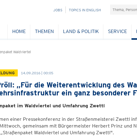
Suchefeld
NAVIGATION
JOBS
TOPICS IN ENGLISH
ÜBERSPRINGEN
HOME
THEMEN
LAND & POLITIK
SERVICE
npaket Waldviertel
ELDUNG
14.09.2016 | 00:05
röll: „Für die Weiterentwicklung des Wal
ehrsinfrastruktur ein ganz besonderer 
npaket im Waldviertel und Umfahrung Zwettl
men einer Pressekonferenz in der Straßenmeisterei Zwettl in
 Mittwoch, gemeinsam mit Bürgermeister Herbert Prinz und N
„Straßenpaket Waldviertel und Umfahrung Zwettl".