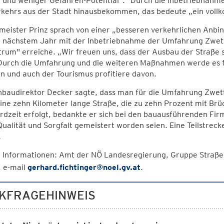
 und weniger Gefahren-Potential"." Durch die Inbetriebnah
rkehrs aus der Stadt hinausbekommen, das bedeute „ein vollk
eister Prinz sprach von einer „besseren verkehrlichen Anbi
 nächstem Jahr mit der Inbetriebnahme der Umfahrung Zwettl 
rum" erreiche. „Wir freuen uns, dass der Ausbau der Straße 
 Durch die Umfahrung und die weiteren Maßnahmen werde es fü
 und auch der Tourismus profitiere davon.
baudirektor Decker sagte, dass man für die Umfahrung Zwettl
eine zehn Kilometer lange Straße, die zu zehn Prozent mit Br
rdzeit erfolgt, bedankte er sich bei den bauausführenden Fir
ualität und Sorgfalt gemeistert worden seien. Eine Teilstreck
.
 Informationen: Amt der NÖ Landesregierung, Gruppe Straße,
 e-mail
gerhard.fichtinger@noel.gv.at
.
KFRAGEHINWEIS