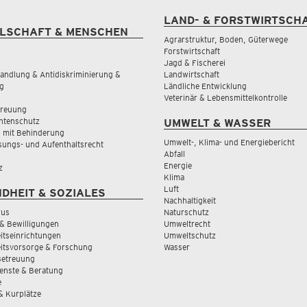
LAND- & FORSTWIRTSCH
LSCHAFT & MENSCHEN
Agrarstruktur, Boden, Güterwege
Forstwirtschaft
Jagd & Fischerei
andlung & Antidiskriminierung &
Landwirtschaft
g
Ländliche Entwicklung
Veterinär & Lebensmittelkontrolle
treuung
tenschutz
UMWELT & WASSER
 mit Behinderung
Umwelt-, Klima- und Energiebericht
sungs- und Aufenthaltsrecht
Abfall
Energie
z
Klima
Luft
DHEIT & SOZIALES
Nachhaltigkeit
rus
Naturschutz
& Bewilligungen
Umweltrecht
tseinrichtungen
Umweltschutz
itsvorsorge & Forschung
Wasser
Betreuung
ienste & Beratung
e
 & Kurplätze