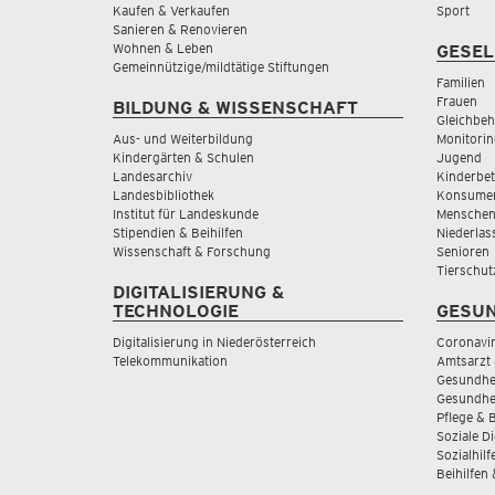
Kaufen & Verkaufen
Sport
Sanieren & Renovieren
Wohnen & Leben
GESEL
Gemeinnützige/mildtätige Stiftungen
Familien
Frauen
BILDUNG & WISSENSCHAFT
Gleichbeh
Aus- und Weiterbildung
Monitorin
Kindergärten & Schulen
Jugend
Landesarchiv
Kinderbe
Landesbibliothek
Konsumen
Institut für Landeskunde
Menschen
Stipendien & Beihilfen
Niederlas
Wissenschaft & Forschung
Senioren
Tierschut
DIGITALISIERUNG &
TECHNOLOGIE
GESUN
Digitalisierung in Niederösterreich
Coronavi
Telekommunikation
Amtsarzt 
Gesundhei
Gesundhe
Pflege & 
Soziale D
Sozialhilf
Beihilfen