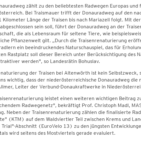
nauradweg zählt zu den beliebtesten Radwegen Europas und f
österreich. Bei Traismauer trifft der Donauradweg auf den n
 Kilometer Länge der Traisen bis nach Mariazell folgt. Mit d
abgeschlossen sein soll, führt der Donauradweg an der Traise
chaft, die als Lebensraum für seltene Tiere, wie beispielswei
iche Pflanzenwelt gilt. „Durch die Traisenrenaturierung eröf
radlern ein beeindruckendes Naturschauspiel, das für Erholu
en Rastplatz soll dieser Bereich unter Berücksichtigung des 
traktiver werden", so Landesrätin Bohuslav.
naturierung der Traisen bei Altenwörth ist kein Selbstzweck
uns wichtig, dass der niederösterreichische Donauradweg die
llmer, Leiter der Verbund-Donaukraftwerke in Niederösterre
aisenrenaturierung leistet einen weiteren wichtigen Beitrag z
chendem Radwegenetz", bekräftigt Prof. Christoph Madl, MAS
g. Neben der Traisenrenaturierung zählen die finalisierte 
e" (KTM) auf dem Waldviertler Teil zwischen Krems und Lang
 Trial"-Abschnitt (EuroVelo 13) zu den jüngsten Entwicklunge
tals wird seitens des Mostviertels gerade evaluiert.