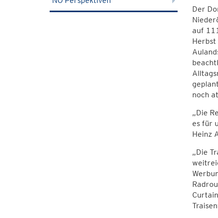
NÖ Perspektiven
Der Do
Nieder
auf 111
Herbst 
Aulands
beachtl
Alltags
geplant
noch at
„Die Re
es für 
Heinz A
„Die Tr
weitrei
Werbun
Radrout
Curtain
Traisen