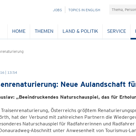
Suchefeld
NAVIGATION
JOBS
TOPICS IN ENGLISH
ÜBERSPRINGEN
HOME
THEMEN
LAND & POLITIK
SERVICE
renaturierung
16 | 13:54
senrenaturierung: Neue Aulandschaft f
uslav: „Beeindruckendes Naturschauspiel, das für Erholu
 Traisenrenaturierung, Österreichs größtem Renaturierungspr
rth, hat der Verbund mit zahlreichen Partnern die Wiedergew
esonderes Naturschauspiel für Radfahrerinnen und Radfahre
Donauradweg-Abschnitt unter Anwesenheit von Tourismus-Landes