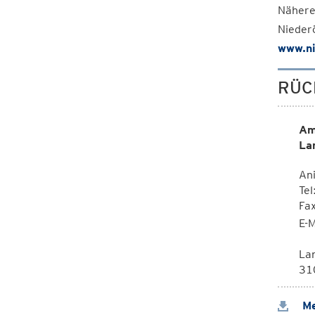
Nähere
Nieder
www.ni
RÜC
Am
La
Ani
Tel
Fa
E-M
La
310
Me