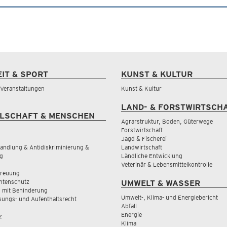
EIT & SPORT
KUNST & KULTUR
& Veranstaltungen
Kunst & Kultur
LAND- & FORSTWIRTSCH
LSCHAFT & MENSCHEN
Agrarstruktur, Boden, Güterwege
Forstwirtschaft
Jagd & Fischerei
andlung & Antidiskriminierung &
Landwirtschaft
g
Ländliche Entwicklung
Veterinär & Lebensmittelkontrolle
treuung
tenschutz
UMWELT & WASSER
 mit Behinderung
Umwelt-, Klima- und Energiebericht
sungs- und Aufenthaltsrecht
Abfall
Energie
z
Klima