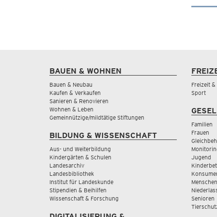
BAUEN & WOHNEN
FREIZ
Bauen & Neubau
Freizeit 
Kaufen & Verkaufen
Sport
Sanieren & Renovieren
Wohnen & Leben
GESEL
Gemeinnützige/mildtätige Stiftungen
Familien
Frauen
BILDUNG & WISSENSCHAFT
Gleichbeh
Aus- und Weiterbildung
Monitorin
Kindergärten & Schulen
Jugend
Landesarchiv
Kinderbe
Landesbibliothek
Konsumen
Institut für Landeskunde
Menschen
Stipendien & Beihilfen
Niederlas
Wissenschaft & Forschung
Senioren
Tierschut
DIGITALISIERUNG &