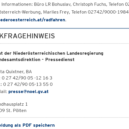
 Informationen: Büro LR Bohuslav, Christoph Fuchs, Telefon
österreich-Werbung, Marlies Frey, Telefon 02742/9000-1984
ederoesterreich.at/radfahren
.
KFRAGEHINWEIS
t der Niederösterreichischen Landesregierung
ndesamtsdirektion - Pressedienst
ta Quixtner, BA
: 0 27 42/90 05 -12 16 3
x: 0 27 42/90 05-13 55 0
ail:
presse@noel.gv.at
ndhausplatz 1
9 St. Pölten
ldung als PDF speichern