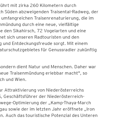
ührt mit zirka 260 Kilometern durch
ach Süden abzweigenden Traisental-Radweg, der
er umfangreichen Traisenrenaturierung, die im
nmündung durch eine neue, vielfältige
se den Sikahirsch, 72 Vogelarten und eine
fnet sich unseren Radtouristen und den
ng und Entdeckungsfreude sorgt. Mit einem
Naturschutzgebietes für Genussradler zukünftig
, sondern dient Natur und Menschen. Daher war
 neue Traisenmündung erlebbar macht", so
ich und Wien.
ur Attraktivierung von Niederösterreichs
, Geschäftsführer der Niederösterreich-
Radwege-Optimierung der „Kamp-Thaya-March
au sowie der im letzten Jahr eröffnete „Iron
n. Auch das touristische Potenzial des Unteren